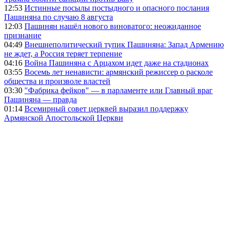
12:53
Истинные посылы постыдного и опасного послания
Пашиняна по случаю 8 августа
12:03
Пашинян нашёл нового виноватого: неожиданное
признание
04:49
Внешнеполитический тупик Пашиняна: Запад Армению
не ждет, а Россия теряет терпение
04:16
Война Пашиняна с Арцахом идет даже на стадионах
03:55
Восемь лет ненависти: армянский режиссер о расколе
общества и произволе властей
03:30
"Фабрика фейков" — в парламенте или Главный враг
Пашиняна — правда
01:14
Всемирный совет церквей выразил поддержку
Армянской Апостольской Церкви