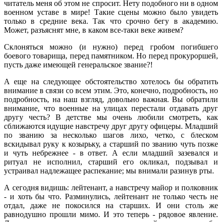
читатель меня об этом не спросит. Нету подобного ни в одном
военном уставе в мире! Такие сцены можно было увидеть
только в средние века. Так что срочно бегу в академию.
Может, разъяснят мне, в каком все-таки веке живем?
Склоняться можно (и нужно) перед гробом погибшего
боевого товарища, перед памятником. Но перед прокуроршей,
пусть даже имеющей генеральское звание?!
А еще на следующее обстоятельство хотелось бы обратить
внимание в связи со всем этим. Это, конечно, подробность, но
подробность, на наш взгляд, довольно важная. Вы обратили
внимание, что военные на улицах перестали отдавать друг
другу честь? В детстве мы очень любили смотреть, как
сближаются идущие навстречу друг другу офицеры. Младший
по званию за несколько шагов лихо, четко, с блеском
вскидывал руку к козырьку, а старший по званию чуть позже
и чуть небрежнее - в ответ. А если младший зазевался и
ритуал не исполнил, старший его окликал, подзывал и
устраивал надлежащее распекание; мы внимали разинув рты.
А сегодня видишь: лейтенант, а навстречу майор и полковник
- и хоть бы что. Разминулись, лейтенант не только честь не
отдал, даже не покосился на старших. И они столь же
равнодушно прошли мимо. И это теперь - рядовое явление.