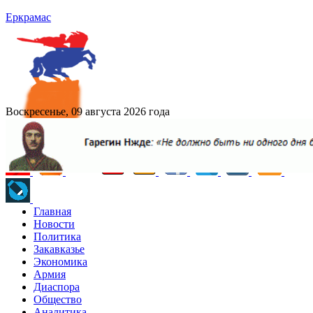
Еркрамас
Воскресенье, 09 августа 2026 года
Главная
Новости
Политика
Закавказье
Экономика
Армия
Диаспора
Общество
Аналитика