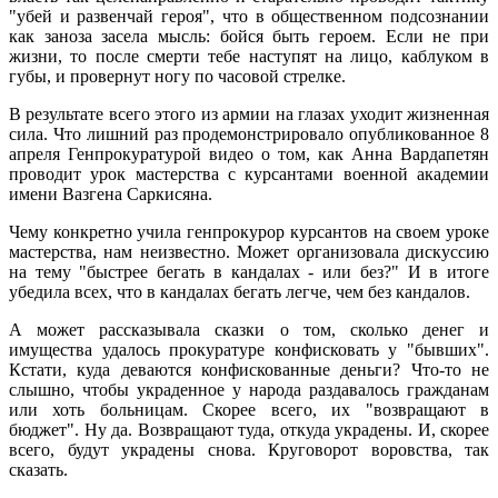
"убей и развенчай героя", что в общественном подсознании
как заноза засела мысль: бойся быть героем. Если не при
жизни, то после смерти тебе наступят на лицо, каблуком в
губы, и провернут ногу по часовой стрелке.
В результате всего этого из армии на глазах уходит жизненная
сила. Что лишний раз продемонстрировало опубликованное 8
апреля Генпрокуратурой видео о том, как Анна Вардапетян
проводит урок мастерства с курсантами военной академии
имени Вазгена Саркисяна.
Чему конкретно учила генпрокурор курсантов на своем уроке
мастерства, нам неизвестно. Может организовала дискуссию
на тему "быстрее бегать в кандалах - или без?" И в итоге
убедила всех, что в кандалах бегать легче, чем без кандалов.
А может рассказывала сказки о том, сколько денег и
имущества удалось прокуратуре конфисковать у "бывших".
Кстати, куда деваются конфискованные деньги? Что-то не
слышно, чтобы украденное у народа раздавалось гражданам
или хоть больницам. Скорее всего, их "возвращают в
бюджет". Ну да. Возвращают туда, откуда украдены. И, скорее
всего, будут украдены снова. Круговорот воровства, так
сказать.