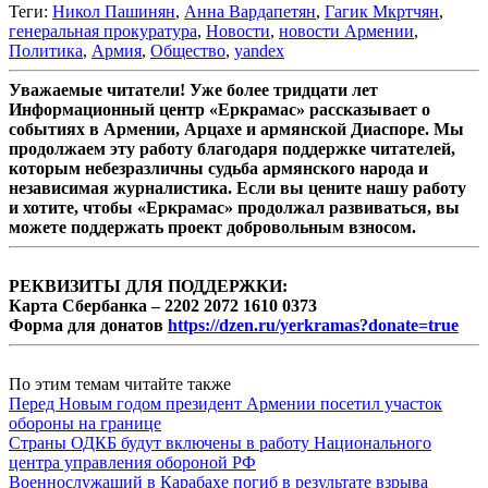
Теги:
Никол Пашинян
,
Анна Вардапетян
,
Гагик Мкртчян
,
генеральная прокуратура
,
Новости
,
новости Армении
,
Политика
,
Армия
,
Общество
,
yandex
Уважаемые читатели! Уже более тридцати лет
Информационный центр «Еркрамас» рассказывает о
событиях в Армении, Арцахе и армянской Диаспоре. Мы
продолжаем эту работу благодаря поддержке читателей,
которым небезразличны судьба армянского народа и
независимая журналистика. Если вы цените нашу работу
и хотите, чтобы «Еркрамас» продолжал развиваться, вы
можете поддержать проект добровольным взносом.
РЕКВИЗИТЫ ДЛЯ ПОДДЕРЖКИ:
Карта Сбербанка – 2202 2072 1610 0373
Форма для донатов
https://dzen.ru/yerkramas?donate=true
По этим темам читайте также
Перед Новым годом президент Армении посетил участок
обороны на границе
Страны ОДКБ будут включены в работу Национального
центра управления обороной РФ
Военнослужащий в Карабахе погиб в результате взрыва