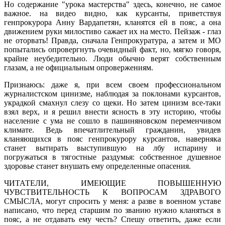
Но содержание "урока мастерства" здесь, конечно, не самое
важное. на видео видно, как курсанты, приветствуя
генпрокурора Анну Вардапетян, кланятся ей в пояс, а она
движением руки милостиво сажает их на место. Пейзаж - глаз
не оторвать! Правда, сначала Генпрокуратура, а затем и МО
попытались опровергнуть очевидный факт, но, мягко говоря,
крайне неубедительно. Люди обычно верят собственным
глазам, а не официальным опровержениям.
Признаюсь: даже я, при всем своем профессиональном
журналистском цинизме, наблюдая за поклонами курсантов,
украдкой смахнул слезу со щеки. Но затем цинизм все-таки
взял верх, и я решил внести ясность в эту историю, чтобы
население с ума не сошло в пашиняновском переменчивом
климате. Ведь впечатлительный гражданин, увидев
кланяющихся в пояс генпрокурору курсантов, наверняка
станет вытирать выступившую на лбу испарину и
погружаться в тягостные раздумья: собственное душевное
здоровье станет внушать ему определенные опасения.
ЧИТАТЕЛИ, ИМЕЮЩИЕ ПОВЫШЕННУЮ
ЧУВСТВИТЕЛЬНОСТЬ К ВОПРОСАМ ЗДРАВОГО
СМЫСЛА, могут спросить у меня: а разве в военном уставе
написано, что перед старшим по званию нужно кланяться в
пояс, а не отдавать ему честь? Спешу ответить, даже если