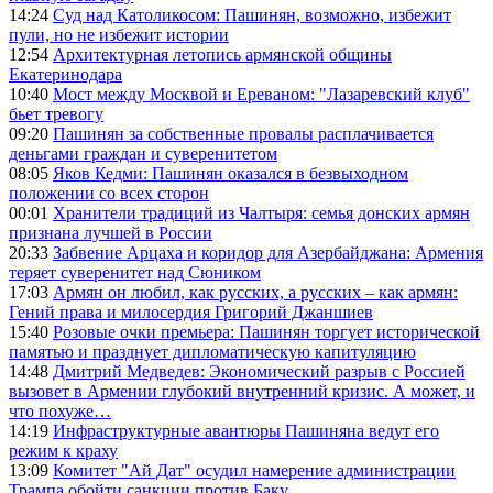
14:24
Суд над Католикосом: Пашинян, возможно, избежит
пули, но не избежит истории
12:54
Архитектурная летопись армянской общины
Екатеринодара
10:40
Мост между Москвой и Ереваном: "Лазаревский клуб"
бьет тревогу
09:20
Пашинян за собственные провалы расплачивается
деньгами граждан и суверенитетом
08:05
Яков Кедми: Пашинян оказался в безвыходном
положении со всех сторон
00:01
Хранители традиций из Чалтыря: семья донских армян
признана лучшей в России
20:33
Забвение Арцаха и коридор для Азербайджана: Армения
теряет суверенитет над Сюником
17:03
Армян он любил, как русских, а русских – как армян:
Гений права и милосердия Григорий Джаншиев
15:40
Розовые очки премьера: Пашинян торгует исторической
памятью и празднует дипломатическую капитуляцию
14:48
Дмитрий Медведев: Экономический разрыв с Россией
вызовет в Армении глубокий внутренний кризис. А может, и
что похуже…
14:19
Инфраструктурные авантюры Пашиняна ведут его
режим к краху
13:09
Комитет "Ай Дат" осудил намерение администрации
Трампа обойти санкции против Баку