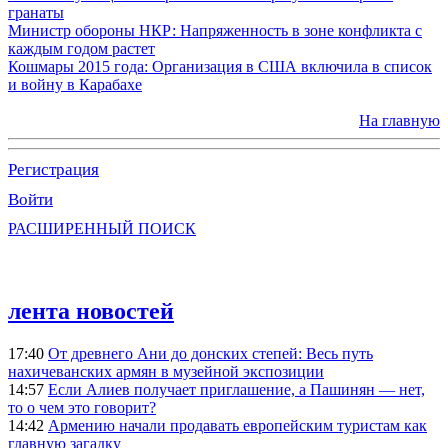
гранаты
Министр обороны НКР: Напряженность в зоне конфликта с
каждым годом растет
Кошмары 2015 года: Организация в США включила в список
и войну в Карабахе
На главную
Регистрация
Войти
РАСШИРЕННЫЙ ПОИСК
лента новостей
17:40
От древнего Ани до донских степей: Весь путь
нахичеванских армян в музейной экспозиции
14:57
Если Алиев получает приглашение, а Пашинян — нет,
то о чем это говорит?
14:42
Армению начали продавать европейским туристам как
главную загадку