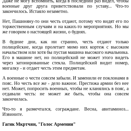
Даже не могу вспомнить, когда в последний раз видел, чтобы
военные друг друга приветствовали по уставу... Что-то
закончилось. Истаяло незаметно.
Нет, Пашиняну-то они честь отдают, потому что видят его по
торжественным случаям и на каких-то мероприятиях. Но мы
же говорим о настоящей жизни, о буднях.
В будние дни, как ни странно, честь отдают только
полицейские, когда пролетает мимо них кортеж с высоким
начальством или хотя бы пустая машина высокого начальника.
Его в машине нет, но полицейский не может этого видеть
через затонированные стекла. Полицейский видит номер,
мигалку - и отдает честь этим предметам.
А военные о чести совсем забыли. И заменили ее поклонами в
пояс. Но честь все же - дело важное. Престижа армии без нее
нет. Может, попросить военных, чтобы не кланялись в пояс, а
отдавали честь: не может же быть, чтобы она совсем
закончилась.
Что-то я размечтался, сограждане. Весна, авитаминоз...
Извините.
Гагик Мкртчян, "Голос Армении"