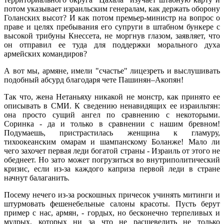
потом указывает израильским генералам, как держать оборону
Голанских высот? И как потом премьер-министр на вопрос о
праве и целях пребывания его супруги в штабном бункере с
высокой трибуны Кнессета, не моргнув глазом, заявляет, что
он отправил ее туда для поддержки морального духа
армейских командиров?
А вот мы, армяне, имели "счастье" лицезреть и выслушивать
подобный абсурд благодаря чете Пашинян–Акопян!
Так что, жена Нетаньяху никакой не монстр, как принято ее
описывать в СМИ. К сведению ненавидящих ее израильтян:
она просто сущий ангел по сравнению с некоторыми.
Соринка - да и только в сравнении с нашим бревном!
Подумаешь, пристрастилась женщина к гламуру,
тихоокеанским омарам и шампанскому Боланже! Мало ли
чего захочет первая леди богатой страны - Израиль от этого не
обеднеет. Но зато может погрузиться во внутриполитический
кризис, если из-за каждого каприза первой леди в стране
начнут балаганить.
Посему нечего из-за роскошных причесок учинять митинги и
штурмовать фешенебельные салоны красоты. Пусть берут
пример с нас, армян, - гордых, но бесконечно терпеливых и
мудрых, которых ни за что не расшевелить не только