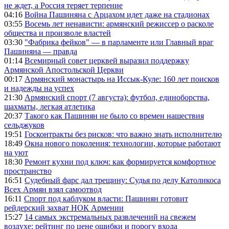
не ждет, а Россия теряет терпение
04:16
Война Пашиняна с Арцахом идет даже на стадионах
03:55
Восемь лет ненависти: армянский режиссер о расколе
общества и произволе властей
03:30
"Фабрика фейков" — в парламенте или Главный враг
Пашиняна — правда
01:14
Всемирный совет церквей выразил поддержку
Армянской Апостольской Церкви
00:17
Армянский монастырь на Иссык-Куле: 160 лет поисков
и надежды на успех
21:30
Армянский спорт (7 августа): футбол, единоборства,
шахматы, легкая атлетика
20:37
Такого как Пашинян не было со времен нашествия
сельджуков
19:51
Госконтракты без рисков: что важно знать исполнителю
18:49
Окна нового поколения: технологии, которые работают
на уют
18:30
Ремонт кухни под ключ: как формируется комфортное
пространство
16:51
Судебный фарс дал трещину: Судья по делу Католикоса
Всех Армян взял самоотвод
16:11
Спорт под каблуком власти: Пашинян готовит
рейдерский захват НОК Армении
15:27
14 самых экстремальных развлечений на свежем
воздухе: рейтинг по цене ошибки и порогу входа