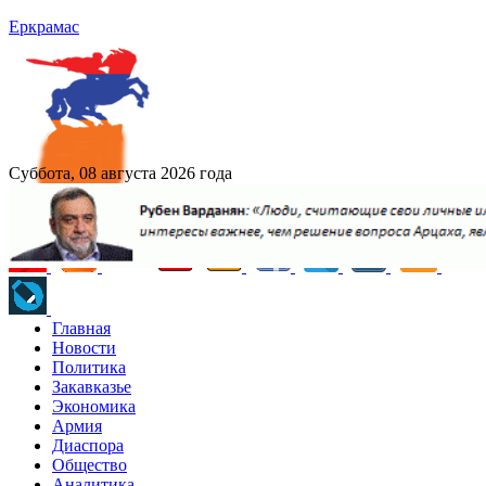
Еркрамас
Суббота, 08 августа 2026 года
Главная
Новости
Политика
Закавказье
Экономика
Армия
Диаспора
Общество
Аналитика