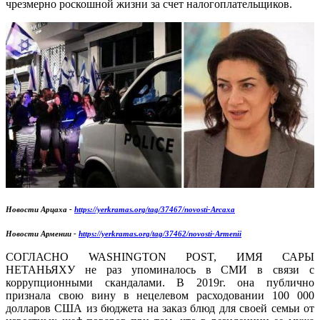
чрезмерно роскошной жизни за счет налогоплательщиков.
Новости Арцаха -
https://yerkramas.org/tag/37467/novosti-Arcaxa
Новости Армении -
https://yerkramas.org/tag/37462/novosti-Armenii
СОГЛАСНО WASHINGTON POST, ИМЯ САРЫ
НЕТАНЬЯХУ не раз упоминалось в СМИ в связи с
коррупционными скандалами. В 2019г. она публично
признала свою вину в нецелевом расходовании 100 000
долларов США из бюджета на заказ блюд для своей семьи от