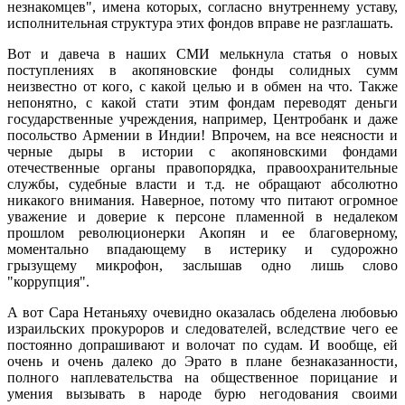
незнакомцев", имена которых, согласно внутреннему уставу,
исполнительная структура этих фондов вправе не разглашать.
Вот и давеча в наших СМИ мелькнула статья о новых
поступлениях в акопяновские фонды солидных сумм
неизвестно от кого, с какой целью и в обмен на что. Также
непонятно, с какой стати этим фондам переводят деньги
государственные учреждения, например, Центробанк и даже
посольство Армении в Индии! Впрочем, на все неясности и
черные дыры в истории с акопяновскими фондами
отечественные органы правопорядка, правоохранительные
службы, судебные власти и т.д. не обращают абсолютно
никакого внимания. Наверное, потому что питают огромное
уважение и доверие к персоне пламенной в недалеком
прошлом революционерки Акопян и ее благоверному,
моментально впадающему в истерику и судорожно
грызущему микрофон, заслышав одно лишь слово
"коррупция".
А вот Сара Нетаньяху очевидно оказалась обделена любовью
израильских прокуроров и следователей, вследствие чего ее
постоянно допрашивают и волочат по судам. И вообще, ей
очень и очень далеко до Эрато в плане безнаказанности,
полного наплевательства на общественное порицание и
умения вызывать в народе бурю негодования своими