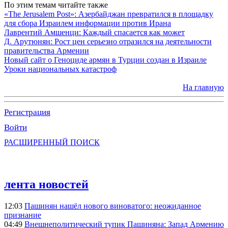
По этим темам читайте также
«The Jerusalem Post»: Азербайджан превратился в площадку
для сбора Израилем информации против Ирана
Лаврентий Амшенци: Каждый спасается как может
Д. Арутюнян: Рост цен серьезно отразился на деятельности
правительства Армении
Новый сайт о Геноциде армян в Турции создан в Израиле
Уроки национальных катастроф
На главную
Регистрация
Войти
РАСШИРЕННЫЙ ПОИСК
лента новостей
12:03
Пашинян нашёл нового виноватого: неожиданное
признание
04:49
Внешнеполитический тупик Пашиняна: Запад Армению