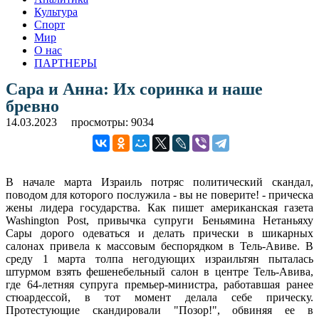
Культура
Спорт
Мир
О нас
ПАРТНЕРЫ
Сара и Анна: Их соринка и наше
бревно
14.03.2023
просмотры: 9034
В начале марта Израиль потряс политический скандал,
поводом для которого послужила - вы не поверите! - прическа
жены лидера государства. Как пишет американская газета
Washington Post, привычка супруги Беньямина Нетаньяху
Сары дорого одеваться и делать прически в шикарных
салонах привела к массовым беспорядком в Тель-Авиве. В
среду 1 марта толпа негодующих израильтян пыталась
штурмом взять фешенебельный салон в центре Тель-Авива,
где 64-летняя супруга премьер-министра, работавшая ранее
стюардессой, в тот момент делала себе прическу.
Протестующие скандировали "Позор!", обвиняя ее в