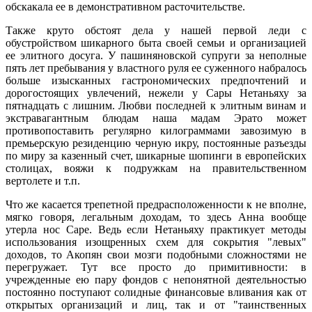
обскакала ее в демонстративном расточительстве.
Также круто обстоят дела у нашей первой леди с
обустройством шикарного быта своей семьи и организацией
ее элитного досуга. У пашиняновской супруги за неполные
пять лет пребывания у властного руля ее суженного набралось
больше изысканных гастрономических предпочтений и
дорогостоящих увлечений, нежели у Сары Нетаньяху за
пятнадцать с лишним. Любви последней к элитным винам и
экстравагантным блюдам наша мадам Эрато может
противопоставить регулярно килограммами завозимую в
премьерскую резиденцию черную икру, постоянные разъезды
по миру за казенный счет, шикарные шопинги в европейских
столицах, вояжи к подружкам на правительственном
вертолете и т.п.
Что же касается трепетной предрасположенности к не вполне,
мягко говоря, легальным доходам, то здесь Анна вообще
утерла нос Саре. Ведь если Нетаньяху практикует методы
использования изощренных схем для сокрытия "левых"
доходов, то Акопян свои мозги подобными сложностями не
перегружает. Тут все просто до примитивности: в
учрежденные ею пару фондов с непонятной деятельностью
постоянно поступают солидные финансовые вливания как от
открытых организаций и лиц, так и от "таинственных