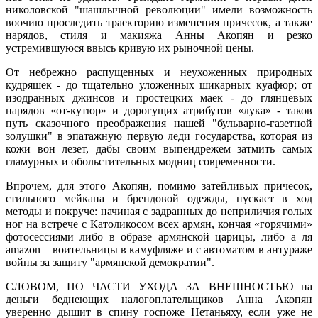
николовской "шашлычной революции" имели возможность
воочию проследить траекторию изменения причесок, а также
нарядов, стиля и макияжа Анны Акопян и резко
устремившуюся ввысь кривую их рыночной цены.
От небрежно распущенных и неухоженных природных
кудряшек - до тщательно уложенных шикарных куафюр; от
изодранных джинсов и простецких маек - до глянцевых
нарядов «от-кутюр» и дорогущих атрибутов «лука» - таков
путь сказочного преображения нашей "бульварно-газетной
золушки" в эпатажную первую леди государства, которая из
кожи вон лезет, дабы своим выпендрежем затмить самых
гламурных и обольстительных модниц современности.
Впрочем, для этого Акопян, помимо затейливых причесок,
стильного мейкапа и брендовой одежды, пускает в ход
методы и покруче: начиная с задранных до неприличия голых
ног на встрече с Католикосом всех армян, кончая «горячими»
фотосессиями либо в образе армянской царицы, либо а ля
amazon – воительницы в камуфляже и с автоматом в антураже
войны за защиту "армянской демократии".
СЛОВОМ, ПО ЧАСТИ УХОДА ЗА ВНЕШНОСТЬЮ на
деньги беднеющих налогоплательщиков Анна Акопян
уверенно дышит в спину госпоже Нетаньяху, если уже не