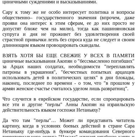
циничными суждениями и высказываниями.
Сару к тому же не особо интересует политика и вопросы
общественно– государственного значения (впрочем, даже
прояви она интерес к этим сферам, ее до них просто не
допустят ближе чем на милю), тогда как пашиняновская
супруга и дня не проживет без удовлетворения своей
страстной привычки лезть без спроса куда не следует и своим
длиннющим языком провоцировать скандалы.
ВЗЯТЬ ХОТЯ БЫ ЕЩЕ СВЕЖИЕ У ВСЕХ В ПАМЯТИ
циничные высказывания Акопян о "бессмысленно погибших"
за Арцах наших солдатах, необходимости "переплавлять
патроны в украшения", "бесчестных попытках арцахцев
использовать детей в политических целях" в дни блокады,
наконец, последнее по времени - о том, что "в прошлом у
армян женское счастье считалось уделом лишь развратниц”.
Что случится в еврейском государстве, если спроецировать
все эти и другие "перлы" Анны Акопян на израильскую
действительность языком госпожи Нетаньяху?
Да что там "перлы"… Может ли представить читатель
картину, когда в условиях боевых действий в стране Сара
Нетаньяху где-нибудь в бункере командования Северного
территориального округа "Цахала" изучает штабную карту и