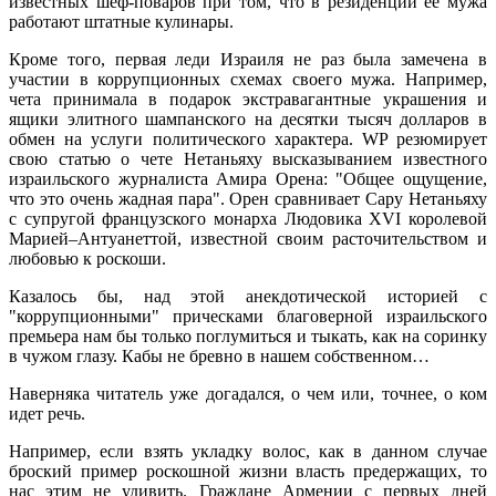
известных шеф-поваров при том, что в резиденции ее мужа
работают штатные кулинары.
Кроме того, первая леди Израиля не раз была замечена в
участии в коррупционных схемах своего мужа. Например,
чета принимала в подарок экстравагантные украшения и
ящики элитного шампанского на десятки тысяч долларов в
обмен на услуги политического характера. WP резюмирует
свою статью о чете Нетаньяху высказыванием известного
израильского журналиста Амира Орена: "Общее ощущение,
что это очень жадная пара". Орен сравнивает Сару Нетаньяху
с супругой французского монарха Людовика XVI королевой
Марией–Антуанеттой, известной своим расточительством и
любовью к роскоши.
Казалось бы, над этой анекдотической историей с
"коррупционными" прическами благоверной израильского
премьера нам бы только поглумиться и тыкать, как на соринку
в чужом глазу. Кабы не бревно в нашем собственном…
Наверняка читатель уже догадался, о чем или, точнее, о ком
идет речь.
Например, если взять укладку волос, как в данном случае
броский пример роскошной жизни власть предержащих, то
нас этим не удивить. Граждане Армении с первых дней