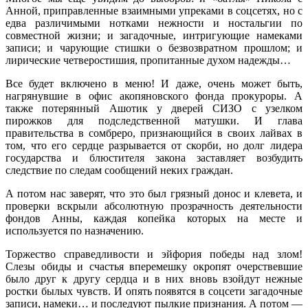
Анной, приправленные взаимными упреками в соцсетях, но с
едва различимыми нотками нежности и ностальгии по
совместной жизни; и загадочные, интригующие намеками
записи; и чарующие стишки о безвозвратном прошлом; и
лирические четверостишия, пропитанные духом надежды…
Все будет включено в меню! И даже, очень может быть,
нагрянувшие в офис акопяновского фонда прокуроры. А
также потерянный Ашотик у дверей СИЗО с узелком
пирожков для подследственной матушки. И глава
правительства в сомбреро, признающийся в своих лайвах в
том, что его сердце разрывается от скорби, но долг лидера
государства и блюстителя закона заставляет возбудить
следствие по следам сообщений неких граждан.
А потом нас заверят, что это был грязный донос и клевета, и
проверки вскрыли абсолютную прозрачность деятельности
фондов Анны, каждая копейка которых на месте и
используется по назначению.
Торжество справедливости и эйфория победы над злом!
Слезы обиды и счастья вперемешку окропят очерствевшие
было друг к другу сердца и в них вновь взойдут нежные
ростки былых чувств. И опять появятся в соцсети загадочные
записи, намеки… и последуют пылкие признания. А потом —