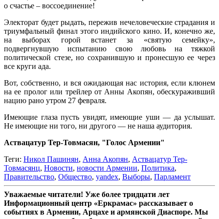
о счастье – воссоединение!
Электорат будет рыдать, пережив нечеловеческие страдания и
триумфальный финал этого индийского кино. И, конечно же,
на выборах горой встанет за «святую семейку»,
подвергнувшую испытанию свою любовь на тяжкой
политической стезе, но сохранившую и пронесшую ее через
все круги ада.
Вот, собственно, и вся ожидающая нас история, если клюнем
на ее пролог или трейлер от Анны Акопян, обескураживший
нацию рано утром 27 февраля.
Имеющие глаза пусть увидят, имеющие уши — да услышат.
Не имеющие ни того, ни другого — не наша аудитория.
Аствацатур Тер-Товмасян, "Голос Армении"
Теги:
Никол Пашинян
,
Анна Акопян
,
Аствацатур Тер-
Товмасянц
,
Новости
,
новости Армении
,
Политика
,
Правительство
,
Общество
,
yandex
,
Выборы
,
Парламент
Уважаемые читатели! Уже более тридцати лет
Информационный центр «Еркрамас» рассказывает о
событиях в Армении, Арцахе и армянской Диаспоре. Мы