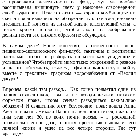
с проверками деятельности ее фонда, тут уж вообще
рассчитывала вышибнуть слезу у наиболее слабонервной
своей аудитории. Нечего сказать — хороша комбинация: ни
свет ни заря вывалить на обозрение публике эмоционально
насыщенный контент из личной жизни властвующий четы, а
потом кротко попросить, чтобы люди из соображений
деликатности это никоим образом не обсуждали.
В самом деле? Наше общество, в особенности члены
пашиняно-акопяновского фан-клуба тактичны и воспитаны
настолько, чтобы не разбирать по косточкам увиденное и
услышанное? Чтобы пройти мимо таких откровений о разводе
и начать обсуждать, скажем, афгано-пакистанскую войну
вместе с треклятым графиком водоснабжения от «Веолия
джур»?
Впрочем, какой там развод… Как точно подметил один из
наших священников, «вы и не «сводились»-то никаким
форматом брака, чтобы сейчас разводиться каким-либо
образом»! И священник этот, безусловно, прав: вошла Анна
Акопян в жизнь Никола Пашиняна вольной птицей, пожила с
ним этак лет 30, из коих почти восемь – в роскошной
правительственной даче, а потом просто так вышла из его
личной жизни и ушла на все четыре стороны. Где тут
«развод»?