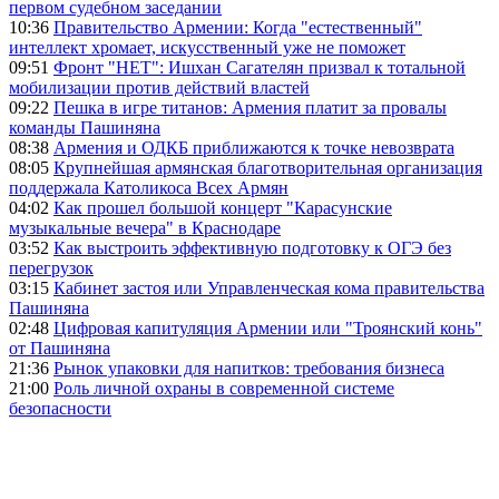
первом судебном заседании
10:36
Правительство Армении: Когда "естественный"
интеллект хромает, искусственный уже не поможет
09:51
Фронт "НЕТ": Ишхан Сагателян призвал к тотальной
мобилизации против действий властей
09:22
Пешка в игре титанов: Армения платит за провалы
команды Пашиняна
08:38
Армения и ОДКБ приближаются к точке невозврата
08:05
Крупнейшая армянская благотворительная организация
поддержала Католикоса Всех Армян
04:02
Как прошел большой концерт "Карасунские
музыкальные вечера" в Краснодаре
03:52
Как выстроить эффективную подготовку к ОГЭ без
перегрузок
03:15
Кабинет застоя или Управленческая кома правительства
Пашиняна
02:48
Цифровая капитуляция Армении или "Троянский конь"
от Пашиняна
21:36
Рынок упаковки для напитков: требования бизнеса
21:00
Роль личной охраны в современной системе
безопасности