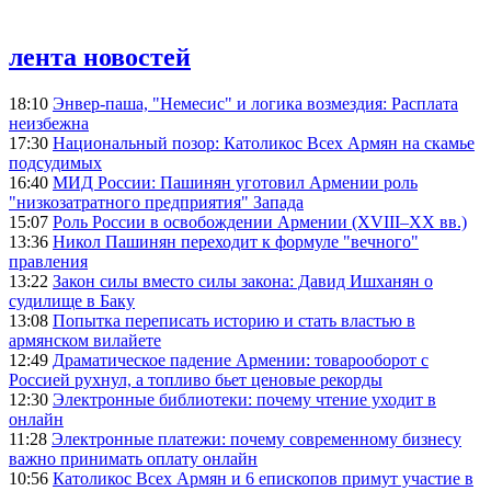
лента новостей
18:10
Энвер-паша, "Немесис" и логика возмездия: Расплата
неизбежна
17:30
Национальный позор: Католикос Всех Армян на скамье
подсудимых
16:40
МИД России: Пашинян уготовил Армении роль
"низкозатратного предприятия" Запада
15:07
Роль России в освобождении Армении (XVIII–XX вв.)
13:36
Никол Пашинян переходит к формуле "вечного"
правления
13:22
Закон силы вместо силы закона: Давид Ишханян о
судилище в Баку
13:08
Попытка переписать историю и стать властью в
армянском вилайете
12:49
Драматическое падение Армении: товарооборот с
Россией рухнул, а топливо бьет ценовые рекорды
12:30
Электронные библиотеки: почему чтение уходит в
онлайн
11:28
Электронные платежи: почему современному бизнесу
важно принимать оплату онлайн
10:56
Католикос Всех Армян и 6 епископов примут участие в