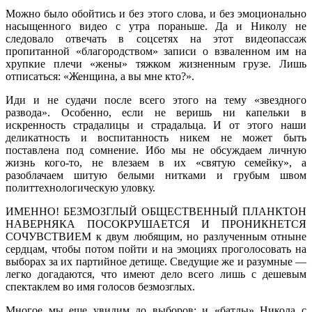
Можно было обойтись и без этого слова, и без эмоционально
насыщенного видео с утра пораньше. Да и Николу не
следовало отвечать в соцсетях на этот видеопассаж
пропитанной «благородством» записи о взваленном им на
хрупкие плечи «жены» тяжком жизненным грузе. Лишь
отписаться: «Женщина, а вы мне кто?».
Иди и не судачи после всего этого на тему «звездного
развода». Особенно, если не веришь ни капельки в
искренность страдалицы и страдальца. И от этого наши
деликатность и воспитанность никем не может быть
поставлена под сомнение. Ибо мы не обсуждаем личную
жизнь кого-то, не влезаем в их «святую семейку», а
разоблачаем шитую белыми нитками и грубым швом
политтехнологическую уловку.
ИМЕННО! БЕЗМОЗГЛЫЙ ОБЩЕСТВЕННЫЙ ПЛАНКТОН
НАВЕРНЯКА ПОСОКРУШАЕТСЯ И ПРОНИКНЕТСЯ
СОЧУВСТВИЕМ к двум любящим, но разлученным отныне
сердцам, чтобы потом пойти и на эмоциях проголосовать на
выборах за их партийное детище. Сведущие же и разумные —
легко догадаются, что имеют дело всего лишь с дешевым
спектаклем во имя голосов безмозглых.
Многое мы еще увидим до выборов: и «батлы» Никола с