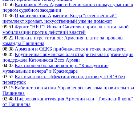
10:56
Католикос Всех Армян и 6 епископов примут участие в
первом судебном заседании
10:36
Правительство Армении: Когда "естественный"
интеллект хромает, искусственный уже не поможет
09:51
Фронт "НЕТ": Ишхан Сагателян призвал к тотальной
мобилизации против действий властей
09:22
Пешка в игре титанов: Армения платит за провалы
команды Пашиняна
08:38
Армения и ОДКБ приближаются к точке невозврата
08:05
Крупнейшая армянская благотворительная организация
поддержала Католикоса Всех Армян
04:02
Как прошел большой концерт "Карасунские
музыкальные вечера" в Краснодаре
03:52
Как выстроить эффективную подготовку к ОГЭ без
перегрузок
03:15
Кабинет застоя или Управленческая кома правительства
Пашиняна
02:48
Цифровая капитуляция Армении или "Троянский конь"
от Пашиняна