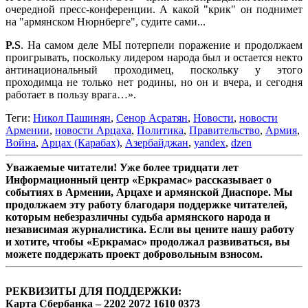
очередной пресс-конференции. А какой "крик" он поднимет
на "армянском Нюрнберге", судите сами...
P.S
. На самом деле МЫ потерпели поражение и продолжаем
проигрывать, поскольку лидером народа был и остается некто
антинациональный проходимец, поскольку у этого
проходимца не только нет родины, но он и вчера, и сегодня
работает в пользу врага…».
Теги:
Никол Пашинян
,
Сенор Асратян
,
Новости
,
новости
Армении
,
новости Арцаха
,
Политика
,
Правительство
,
Армия
,
Война
,
Арцах (Карабах)
,
Азербайджан
,
yandex
,
dzen
Уважаемые читатели! Уже более тридцати лет
Информационный центр «Еркрамас» рассказывает о
событиях в Армении, Арцахе и армянской Диаспоре. Мы
продолжаем эту работу благодаря поддержке читателей,
которым небезразличны судьба армянского народа и
независимая журналистика. Если вы цените нашу работу
и хотите, чтобы «Еркрамас» продолжал развиваться, вы
можете поддержать проект добровольным взносом.
РЕКВИЗИТЫ ДЛЯ ПОДДЕРЖКИ:
Карта Сбербанка – 2202 2072 1610 0373