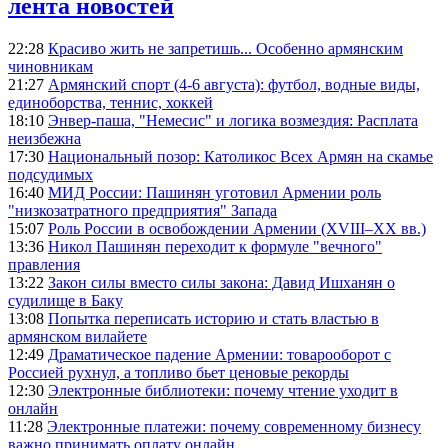
лента новостей
22:28
Красиво жить не запретишь... Особенно армянским
чиновникам
21:27
Армянский спорт (4-6 августа): футбол, водные виды,
единоборства, теннис, хоккей
18:10
Энвер-паша, "Немесис" и логика возмездия: Расплата
неизбежна
17:30
Национальный позор: Католикос Всех Армян на скамье
подсудимых
16:40
МИД России: Пашинян уготовил Армении роль
"низкозатратного предприятия" Запада
15:07
Роль России в освобождении Армении (XVIII–XX вв.)
13:36
Никол Пашинян переходит к формуле "вечного"
правления
13:22
Закон силы вместо силы закона: Давид Ишханян о
судилище в Баку
13:08
Попытка переписать историю и стать властью в
армянском вилайете
12:49
Драматическое падение Армении: товарооборот с
Россией рухнул, а топливо бьет ценовые рекорды
12:30
Электронные библиотеки: почему чтение уходит в
онлайн
11:28
Электронные платежи: почему современному бизнесу
важно принимать оплату онлайн