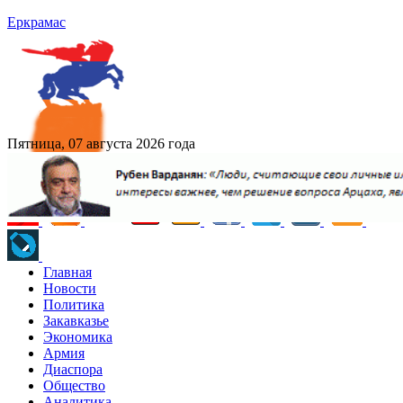
Еркрамас
Пятница, 07 августа 2026 года
Главная
Новости
Политика
Закавказье
Экономика
Армия
Диаспора
Общество
Аналитика