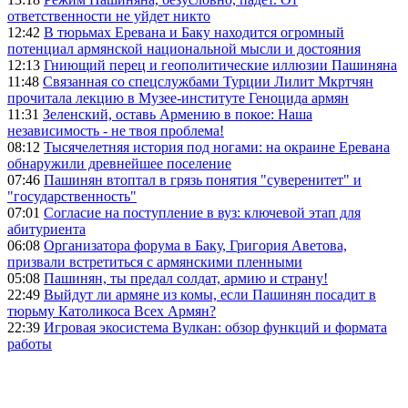
ответственности не уйдет никто
12:42
В тюрьмах Еревана и Баку находится огромный
потенциал армянской национальной мысли и достояния
12:13
Гниющий перец и геополитические иллюзии Пашиняна
11:48
Связанная со спецслужбами Турции Лилит Мкртчян
прочитала лекцию в Музее-институте Геноцида армян
11:31
Зеленский, оставь Армению в покое: Наша
независимость - не твоя проблема!
08:12
Тысячелетняя история под ногами: на окраине Еревана
обнаружили древнейшее поселение
07:46
Пашинян втоптал в грязь понятия "суверенитет" и
"государственность"
07:01
Согласие на поступление в вуз: ключевой этап для
абитуриента
06:08
Организатора форума в Баку, Григория Аветова,
призвали встретиться с армянскими пленными
05:08
Пашинян, ты предал солдат, армию и страну!
22:49
Выйдут ли армяне из комы, если Пашинян посадит в
тюрьму Католикоса Всех Армян?
22:39
Игровая экосистема Вулкан: обзор функций и формата
работы