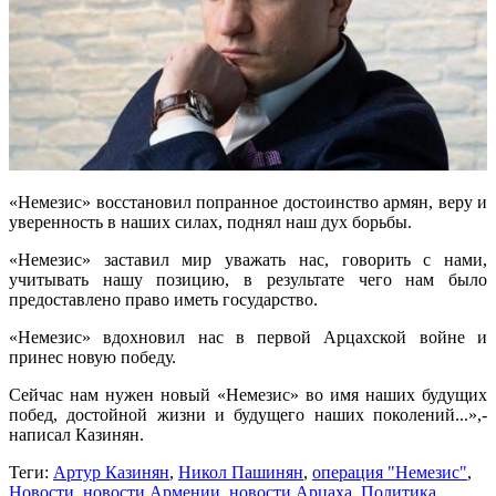
«Немезис» восстановил попранное достоинство армян, веру и
уверенность в наших силах, поднял наш дух борьбы.
«Немезис» заставил мир уважать нас, говорить с нами,
учитывать нашу позицию, в результате чего нам было
предоставлено право иметь государство.
«Немезис» вдохновил нас в первой Арцахской войне и
принес новую победу.
Сейчас нам нужен новый «Немезис» во имя наших будущих
побед, достойной жизни и будущего наших поколений...»,-
написал Казинян.
Теги:
Артур Казинян
,
Никол Пашинян
,
операция "Немезис"
,
Новости
,
новости Армении
,
новости Арцаха
,
Политика
,