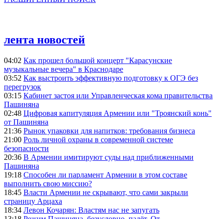
лента новостей
04:02
Как прошел большой концерт "Карасунские
музыкальные вечера" в Краснодаре
03:52
Как выстроить эффективную подготовку к ОГЭ без
перегрузок
03:15
Кабинет застоя или Управленческая кома правительства
Пашиняна
02:48
Цифровая капитуляция Армении или "Троянский конь"
от Пашиняна
21:36
Рынок упаковки для напитков: требования бизнеса
21:00
Роль личной охраны в современной системе
безопасности
20:36
В Армении имитируют суды над приближенными
Пашиняна
19:18
Способен ли парламент Армении в этом составе
выполнить свою миссию?
18:45
Власти Армении не скрывают, что сами закрыли
страницу Арцаха
18:34
Левон Кочарян: Властям нас не запугать
13:18
Режим Пашиняна, безусловно, падёт. От