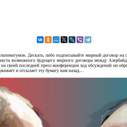
ультиматумов. Дескать, либо подписывайте мирный договор на о
о текста возможного будущего мирного договора между Азербай
А на своей последней пресс-конференции ход обсуждений он об
кивает и отсылает эту бумагу нам назад…