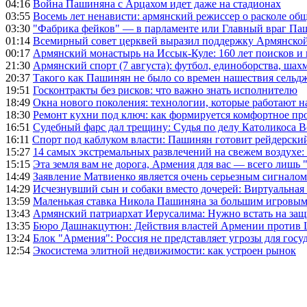
04:16
Война Пашиняна с Арцахом идет даже на стадионах
03:55
Восемь лет ненависти: армянский режиссер о расколе общ
03:30
"Фабрика фейков" — в парламенте или Главный враг Па
01:14
Всемирный совет церквей выразил поддержку Армянско
00:17
Армянский монастырь на Иссык-Куле: 160 лет поисков и
21:30
Армянский спорт (7 августа): футбол, единоборства, шахм
20:37
Такого как Пашинян не было со времен нашествия сельд
19:51
Госконтракты без рисков: что важно знать исполнителю
18:49
Окна нового поколения: технологии, которые работают н
18:30
Ремонт кухни под ключ: как формируется комфортное пр
16:51
Судебный фарс дал трещину: Судья по делу Католикоса В
16:11
Спорт под каблуком власти: Пашинян готовит рейдерск
15:27
14 самых экстремальных развлечений на свежем воздухе:
15:15
Эта земля вам не дорога, Армения для вас — всего лишь 
14:49
Заявление Матвиенко является очень серьезным сигналом
14:29
Исчезнувший сын и собаки вместо дочерей: Виртуальная
13:59
Маленькая ставка Никола Пашиняна за большим игровым
13:43
Армянский патриархат Иерусалима: Нужно встать на защ
13:35
Бюро Дашнакцутюн: Действия властей Армении против 
13:24
Блок "Армения": Россия не представляет угрозы для гос
12:54
Экосистема элитной недвижимости: как устроен рынок