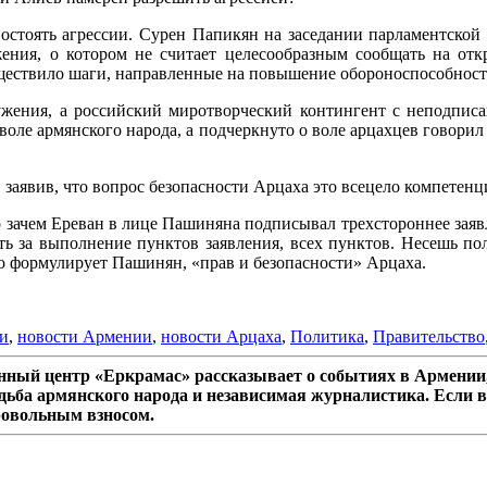
остоять агрессии. Сурен Папикян на заседании парламентской
ения, о котором не считает целесообразным сообщать на отк
ществило шаги, направленные на повышение обороноспособности
жения, а российский миротворческий контингент с неподпис
воле армянского народа, а подчеркнуто о воле арцахцев говорил
заявив, что вопрос безопасности Арцаха это всецело компетен
 то зачем Ереван в лице Пашиняна подписывал трехстороннее зая
ь за выполнение пунктов заявления, всех пунктов. Несешь по
о формулирует Пашинян, «прав и безопасности» Арцаха.
и
,
новости Армении
,
новости Арцаха
,
Политика
,
Правительство
ный центр «Еркрамас» рассказывает о событиях в Армении,
дьба армянского народа и независимая журналистика. Если в
ровольным взносом.