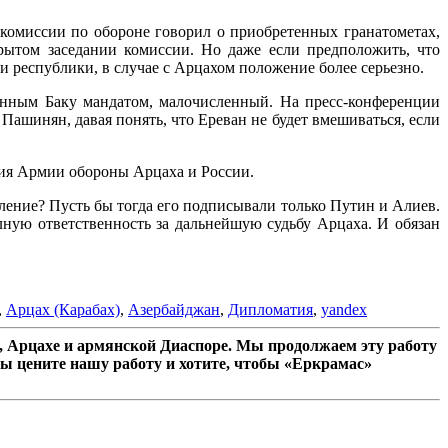
 комиссии по обороне говорил о приобретенных гранатометах,
рытом заседании комиссии. Но даже если предположить, что
 республики, в случае с Арцахом положение более серьезно.
анным Баку мандатом, малочисленный. На пресс-конференции
 Пашинян, давая понять, что Ереван не будет вмешиваться, если
ция Армии обороны Арцаха и России.
вление? Пусть бы тогда его подписывали только Путин и Алиев.
лную ответственность за дальнейшую судьбу Арцаха. И обязан
,
Арцах (Карабах)
,
Азербайджан
,
Дипломатия
,
yandex
 Арцахе и армянской Диаспоре. Мы продолжаем эту работу
ы цените нашу работу и хотите, чтобы «Еркрамас»