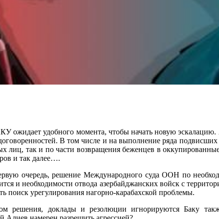
ет удобного момента, чтобы начать новую эскалацию. А Ер
оговоренностей. В том числе и на выполнение ряда подвисших п
х лиц, так и по части возвращения беженцев в оккупированные
ов и так далее….
первую очередь, решение Международного суда ООН по необходи
ится и необходимости отвода азербайджанских войск с террито
ть поиск урегулирования нагорно-карабахской проблемы.
вом решения, доклады и резолюции игнорируются Баку так
рый Алиев намерен разрешить агрессией?