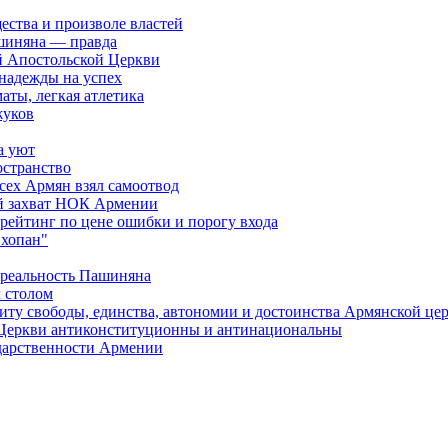
ества и произволе властей
шиняна — правда
й Апостольской Церкви
 надежды на успех
аты, легкая атлетика
жуков
а уют
остранство
сех Армян взял самоотвод
ий захват НОК Армении
 рейтинг по цене ошибки и порогу входа
"хопан"
 реальность Пашиняна
 столом
иту свободы, единства, автономии и достоинства Армянской це
Церкви антиконституционны и антинациональны
ударственности Армении