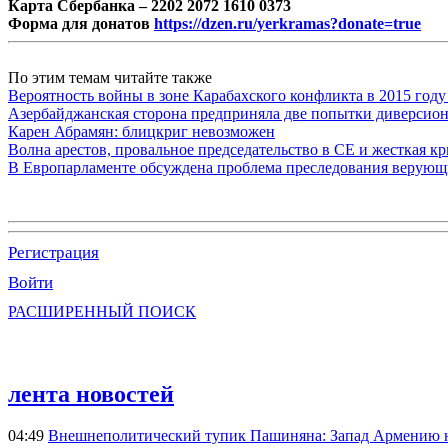
Карта Сбербанка – 2202 2072 1610 0373
Форма для донатов
https://dzen.ru/yerkramas?donate=true
По этим темам читайте также
Вероятность войны в зоне Карабахского конфликта в 2015 году
Азербайджанская сторона предприняла две попытки диверсио
Карен Абрамян: блицкриг невозможен
Волна арестов, провальное председательство в СЕ и жесткая кр
В Европарламенте обсуждена проблема преследования верую
Регистрация
Войти
РАСШИРЕННЫЙ ПОИСК
лента новостей
04:49
Внешнеполитический тупик Пашиняна: Запад Армению не 