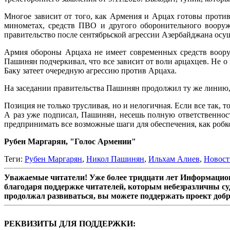
Многое зависит от того, как Армения и Арцах готовы против
минометах, средств ПВО и другого оборонительного вооруж
правительство после сентябрьской агрессии Азербайджана осу
Армия обороны Арцаха не имеет современных средств воору
Пашинян подчеркивал, что все зависит от воли арцахцев. Не о 
Баку затеет очередную агрессию против Арцаха.
На заседании правительства Пашинян продолжил ту же линию, 
Позиция не только трусливая, но и нелогичная. Если все так,
А раз уже подписал, Пашинян, несешь полную ответственност
предпринимать все возможные шаги для обеспечения, как робк
Рубен Маргарян, "Голос Армении"
Теги:
Рубен Маргарян
,
Никол Пашинян
,
Ильхам Алиев
,
Новост
Уважаемые читатели! Уже более тридцати лет Информацион
благодаря поддержке читателей, которым небезразличны су
продолжал развиваться, вы можете поддержать проект доб
РЕКВИЗИТЫ ДЛЯ ПОДДЕРЖКИ: