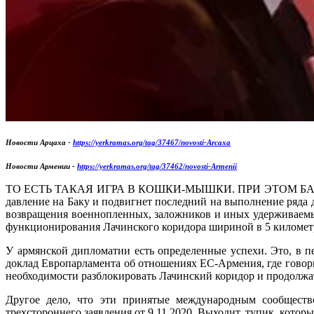
Новости Арцаха -
https://yerkramas.org/tag/37467/novosti-Arcaxa
Новости Армении -
https://yerkramas.org/tag/37462/novosti-Armenii
ТО ЕСТЬ ТАКАЯ ИГРА В КОШКИ-МЫШКИ. ПРИ ЭТОМ БАКУ ожида
давление на Баку и подвигнет последний на выполнение ряда д
возвращения военнопленных, заложников и иных удерживаемы
функционирования Лачинского коридора шириной в 5 километр
У армянской дипломатии есть определенные успехи. Это, в 
доклад Европарламента об отношениях ЕС-Армения, где говор
необходимости разблокировать Лачинский коридор и продолжа
Другое дело, что эти принятые международным сообщест
трехстороннего заявления от 9.11.2020. Выходит, тупик, кото