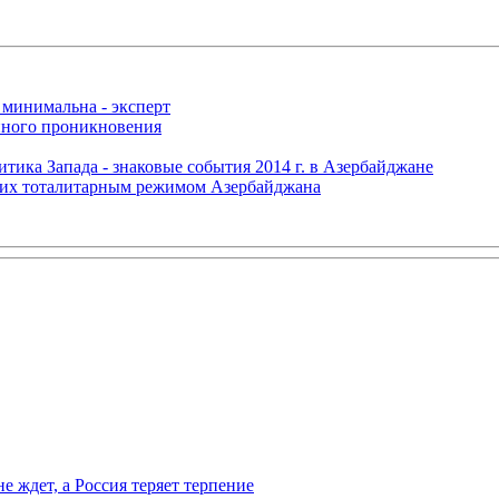
 минимальна - эксперт
нного проникновения
итика Запада - знаковые события 2014 г. в Азербайджане
щих тоталитарным режимом Азербайджана
ждет, а Россия теряет терпение