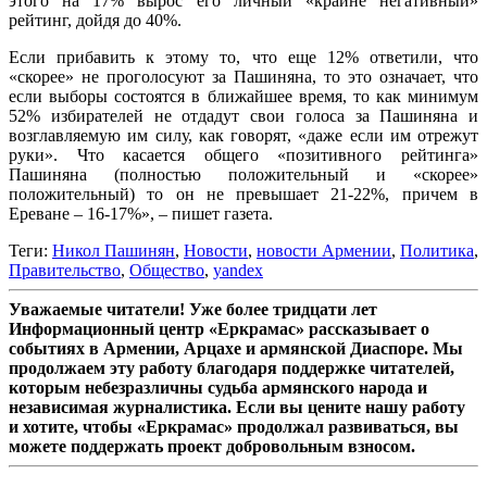
этого на 17% вырос его личный «крайне негативный»
рейтинг, дойдя до 40%.
Если прибавить к этому то, что еще 12% ответили, что
«скорее» не проголосуют за Пашиняна, то это означает, что
если выборы состоятся в ближайшее время, то как минимум
52% избирателей не отдадут свои голоса за Пашиняна и
возглавляемую им силу, как говорят, «даже если им отрежут
руки». Что касается общего «позитивного рейтинга»
Пашиняна (полностью положительный и «скорее»
положительный) то он не превышает 21-22%, причем в
Ереване – 16-17%», – пишет газета.
Теги:
Никол Пашинян
,
Новости
,
новости Армении
,
Политика
,
Правительство
,
Общество
,
yandex
Уважаемые читатели! Уже более тридцати лет
Информационный центр «Еркрамас» рассказывает о
событиях в Армении, Арцахе и армянской Диаспоре. Мы
продолжаем эту работу благодаря поддержке читателей,
которым небезразличны судьба армянского народа и
независимая журналистика. Если вы цените нашу работу
и хотите, чтобы «Еркрамас» продолжал развиваться, вы
можете поддержать проект добровольным взносом.