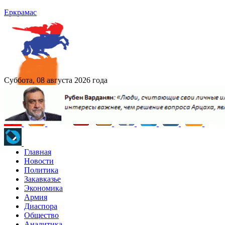
Еркрамас
Суббота, 08 августа 2026 года
Главная
Новости
Политика
Закавказье
Экономика
Армия
Диаспора
Общество
Аналитика