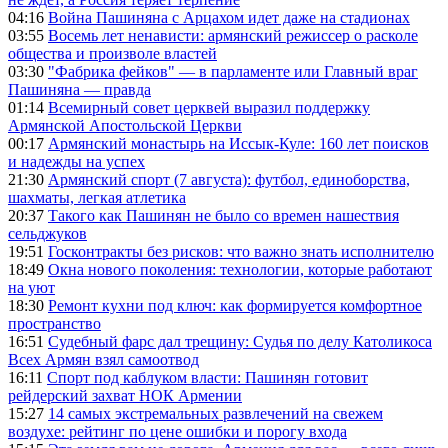
04:16
Война Пашиняна с Арцахом идет даже на стадионах
03:55
Восемь лет ненависти: армянский режиссер о расколе
общества и произволе властей
03:30
"Фабрика фейков" — в парламенте или Главный враг
Пашиняна — правда
01:14
Всемирный совет церквей выразил поддержку
Армянской Апостольской Церкви
00:17
Армянский монастырь на Иссык-Куле: 160 лет поисков
и надежды на успех
21:30
Армянский спорт (7 августа): футбол, единоборства,
шахматы, легкая атлетика
20:37
Такого как Пашинян не было со времен нашествия
сельджуков
19:51
Госконтракты без рисков: что важно знать исполнителю
18:49
Окна нового поколения: технологии, которые работают
на уют
18:30
Ремонт кухни под ключ: как формируется комфортное
пространство
16:51
Судебный фарс дал трещину: Судья по делу Католикоса
Всех Армян взял самоотвод
16:11
Спорт под каблуком власти: Пашинян готовит
рейдерский захват НОК Армении
15:27
14 самых экстремальных развлечений на свежем
воздухе: рейтинг по цене ошибки и порогу входа