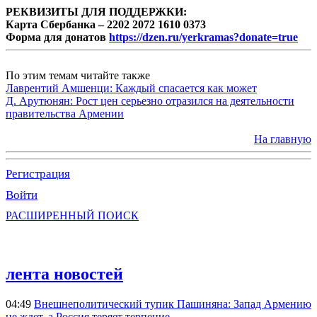
РЕКВИЗИТЫ ДЛЯ ПОДДЕРЖКИ:
Карта Сбербанка – 2202 2072 1610 0373
Форма для донатов
https://dzen.ru/yerkramas?donate=true
По этим темам читайте также
Лаврентий Амшенци: Каждый спасается как может
Д. Арутюнян: Рост цен серьезно отразился на деятельности
правительства Армении
На главную
Регистрация
Войти
РАСШИРЕННЫЙ ПОИСК
лента новостей
04:49
Внешнеполитический тупик Пашиняна: Запад Армению
не ждет, а Россия теряет терпение