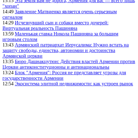
15:15
Эта земля вам не дорога, Армения для вас — всего лишь
"хопан"
14:49
Заявление Матвиенко является очень серьезным
сигналом
14:29
Исчезнувший сын и собаки вместо дочерей:
Виртуальная реальность Пашиняна
13:59
Маленькая ставка Никола Пашиняна за большим
игровым столом
13:43
Армянский патриархат Иерусалима: Нужно встать на
защиту свободы, единства, автономии и достоинства
Армянской церкви
13:35
Бюро Дашнакцутюн: Действия властей Армении против
Церкви антиконституционны и антинациональны
13:24
Блок "Армения": Россия не представляет угрозы для
государственности Армении
12:54
Экосистема элитной недвижимости: как устроен рынок