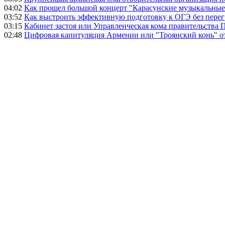
04:02
Как прошел большой концерт "Карасунские музыкальные 
03:52
Как выстроить эффективную подготовку к ОГЭ без перег
03:15
Кабинет застоя или Управленческая кома правительства
02:48
Цифровая капитуляция Армении или "Троянский конь" 