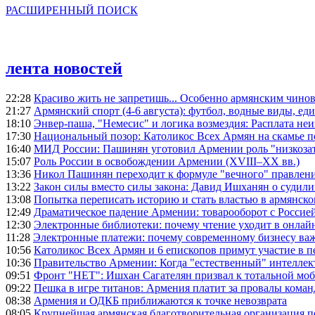
РАСШИРЕННЫЙ ПОИСК
лента новостей
22:28
Красиво жить не запретишь... Особенно армянским чино
21:27
Армянский спорт (4-6 августа): футбол, водные виды, еди
18:10
Энвер-паша, "Немесис" и логика возмездия: Расплата не
17:30
Национальный позор: Католикос Всех Армян на скамье 
16:40
МИД России: Пашинян уготовил Армении роль "низкозат
15:07
Роль России в освобождении Армении (XVIII–XX вв.)
13:36
Никол Пашинян переходит к формуле "вечного" правлен
13:22
Закон силы вместо силы закона: Давид Ишханян о судили
13:08
Попытка переписать историю и стать властью в армянско
12:49
Драматическое падение Армении: товарооборот с Россией
12:30
Электронные библиотеки: почему чтение уходит в онлай
11:28
Электронные платежи: почему современному бизнесу ва
10:56
Католикос Всех Армян и 6 епископов примут участие в п
10:36
Правительство Армении: Когда "естественный" интеллек
09:51
Фронт "НЕТ": Ишхан Сагателян призвал к тотальной моб
09:22
Пешка в игре титанов: Армения платит за провалы ком
08:38
Армения и ОДКБ приближаются к точке невозврата
08:05
Крупнейшая армянская благотворительная организация 