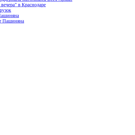
вечера" в Краснодаре
рузок
 Пашиняна
от Пашиняна