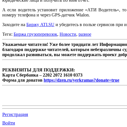
юридические лица и получить по ним отчёт.
А если водитель установит приложение «АТИ Водитель», то
номеру телефона и через GPS-датчик Wialon.
Заходите на
Биржу ATI.SU
и убедитесь в пользе сервисов при и
Теги:
Биржа грузоперевозок
,
Новости
,
разное
Уважаемые читатели! Уже более тридцати лет Информацион
благодаря поддержке читателей, которым небезразличны су
продолжал развиваться, вы можете поддержать проект доб
РЕКВИЗИТЫ ДЛЯ ПОДДЕРЖКИ:
Карта Сбербанка – 2202 2072 1610 0373
Форма для донатов
https://dzen.ru/yerkramas?donate=true
Регистрация
Войти