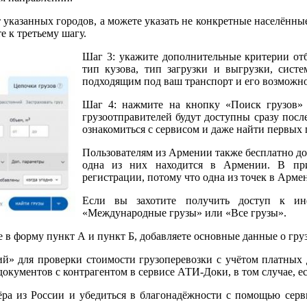
указанных городов, а можете указать не конкретные населённые
е к третьему шагу.
Шаг 3: укажите дополнительные критерии отбо
тип кузова, тип загрузки и выгрузки, систе
подходящим под ваш транспорт и его возможно
Шаг 4: нажмите на кнопку «Поиск грузов» 
грузоотправителей будут доступны сразу посл
ознакомиться с сервисом и даже найти первых 
Пользователям из Армении также бесплатно до
одна из них находится в Армении. В при
регистрации, потому что одна из точек в Арме
Если вы захотите получить доступ к инф
«Международные грузы» или «Все грузы».
в форму пункт А и пункт Б, добавляете основные данные о груз
ий» для проверки стоимости грузоперевозки с учётом платных д
 документов с контрагентом в сервисе АТИ-Доки, в том случае, е
ёра из России и убедиться в благонадёжности с помощью серв