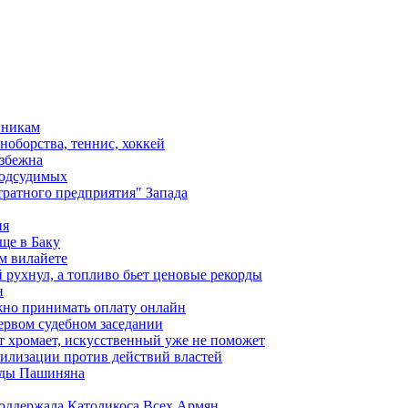
вникам
ноборства, теннис, хоккей
избежна
подсудимых
ратного предприятия" Запада
ия
ще в Баку
м вилайете
 рухнул, а топливо бьет ценовые рекорды
н
жно принимать оплату онлайн
ервом судебном заседании
т хромает, искусственный уже не поможет
илизации против действий властей
анды Пашиняна
поддержала Католикоса Всех Армян