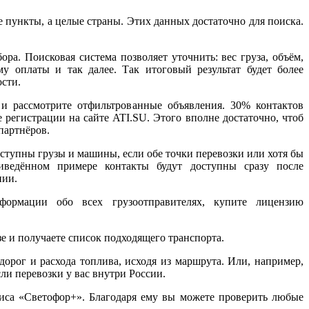
 пункты, а целые страны. Этих данных достаточно для поиска.
ра. Поисковая система позволяет уточнить: вес груза, объём,
му оплаты и так далее. Так итоговый результат будет более
сти.
и рассмотрите отфильтрованные объявления. 30% контактов
е регистрации на сайте ATI.SU. Этого вполне достаточно, чтоб
партнёров.
ступны грузы и машины, если обе точки перевозки или хотя бы
ведённом примере контакты будут доступны сразу после
нии.
ормации обо всех грузоотправителях, купите лицензию
е и получаете список подходящего транспорта.
орог и расхода топлива, исходя из маршрута. Или, например,
сли перевозки у вас внутри России.
иса «Светофор+». Благодаря ему вы можете проверить любые