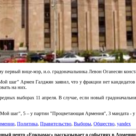
у первый вице-мэр, и.о. градоначальника Левон Оганесян конста
ой шаг" Армен Галджян заявил, что у фракции нет кандидатов н
овать на них.
едных выборах 11 апреля. В случае, если новый градоначальник
"Мой шаг", 5 – у партии "Процветающая Армения", 3 мандата - у 
рмении
,
Политика
,
Правительство
,
Выборы
,
Общество
,
yandex
ный центр «Еркрамас» рассказывает о событиях в Армении,