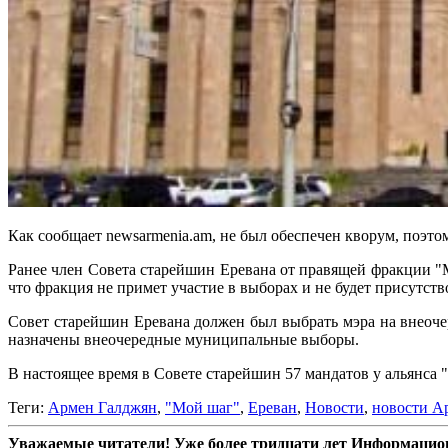
Как сообщает newsarmenia.am, не был обеспечен кворум, поэтом
Ранее член Совета старейшин Еревана от правящей фракции "М
что фракция не примет участие в выборах и не будет присутств
Совет старейшин Еревана должен был выбрать мэра на внеочер
назначены внеочередные муниципальные выборы.
В настоящее время в Совете старейшин 57 мандатов у альянса 
Теги:
Армен Галджян
,
"Мой шаг"
,
Ереван
,
Новости
,
новости А
Уважаемые читатели! Уже более тридцати лет Информацион