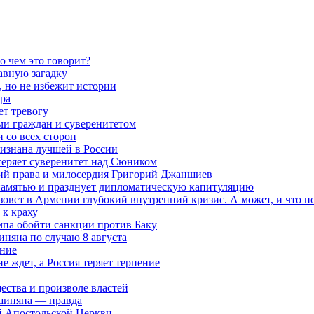
о чем это говорит?
авную загадку
 но не избежит истории
ра
ет тревогу
ми граждан и суверенитетом
 со всех сторон
ризнана лучшей в России
теряет суверенитет над Сюником
ений права и милосердия Григорий Джаншиев
 памятью и празднует дипломатическую капитуляцию
овет в Армении глубокий внутренний кризис. А может, и что 
к краху
мпа обойти санкции против Баку
няна по случаю 8 августа
ание
ждет, а Россия теряет терпение
ества и произволе властей
шиняна — правда
й Апостольской Церкви