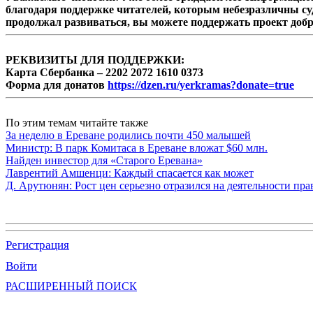
благодаря поддержке читателей, которым небезразличны су
продолжал развиваться, вы можете поддержать проект доб
РЕКВИЗИТЫ ДЛЯ ПОДДЕРЖКИ:
Карта Сбербанка – 2202 2072 1610 0373
Форма для донатов
https://dzen.ru/yerkramas?donate=true
По этим темам читайте также
За неделю в Ереване родились почти 450 малышей
Министр: В парк Комитаса в Ереване вложат $60 млн.
Найден инвестор для «Старого Еревана»
Лаврентий Амшенци: Каждый спасается как может
Д. Арутюнян: Рост цен серьезно отразился на деятельности пр
Регистрация
Войти
РАСШИРЕННЫЙ ПОИСК