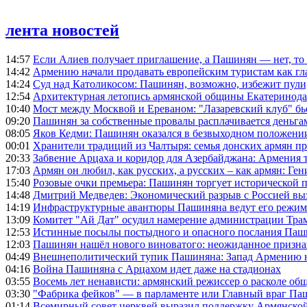
лента новостей
14:57
Если Алиев получает приглашение, а Пашинян — нет, то 
14:42
Армению начали продавать европейским туристам как гл
14:24
Суд над Католикосом: Пашинян, возможно, избежит пули,
12:54
Архитектурная летопись армянской общины Екатеринода
10:40
Мост между Москвой и Ереваном: "Лазаревский клуб" бь
09:20
Пашинян за собственные провалы расплачивается деньга
08:05
Яков Кедми: Пашинян оказался в безвыходном положении
00:01
Хранители традиций из Чалтыря: семья донских армян п
20:33
Забвение Арцаха и коридор для Азербайджана: Армения 
17:03
Армян он любил, как русских, а русских – как армян: Г
15:40
Розовые очки премьера: Пашинян торгует исторической
14:48
Дмитрий Медведев: Экономический разрыв с Россией выз
14:19
Инфраструктурные авантюры Пашиняна ведут его режим 
13:09
Комитет "Ай Дат" осудил намерение администрации Тра
12:53
Истинные посылы постыдного и опасного послания Паши
12:03
Пашинян нашёл нового виноватого: неожиданное призн
04:49
Внешнеполитический тупик Пашиняна: Запад Армению не 
04:16
Война Пашиняна с Арцахом идет даже на стадионах
03:55
Восемь лет ненависти: армянский режиссер о расколе общ
03:30
"Фабрика фейков" — в парламенте или Главный враг Па
01:14
Всемирный совет церквей выразил поддержку Армянско