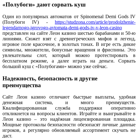
«Полубоги» дают сорвать куш
Один из популярных автоматов от Spinomenal Demi Gods IV
(Полубоги IV) -
https://studzona.com/article/prodolzhenie-
legendarnogo-igrovogo-avtomata-demi-gods-iv-v-leon-casino
представлен на сайте Леон казино шестью барабанами и 50-ю
линиями. Сюжет взят с древнегреческих мифов и легенд,
игровое поле красочное, в золотых тонах. В игре есть дикие
символы, множители, бонусные вращения и фриспины. Это
увлекательны слот, который можно протестировать в
бесплатном режиме, а далее играть на деньги. Сорвать
большой куш с «Полубогами» можно уже сейчас.
Надежность, безопасность и другие
преимущества
Сайт Леон казино отличают быстрые выплаты, удобная
денежная система, и много преимуществ.
Квалифицированная служба поддержки оперативно
откликнется на вопросы клиентов. Играйте и выигрывайте в
Леон казино – это надёжная лицензированная площадка.
Мощные протоколы безопасности обезопасят личные данные
игроков, а регулярно обновляемый ассортимент скучать не
даст.