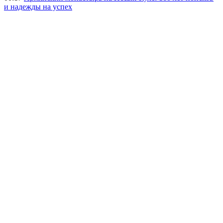
и надежды на успех