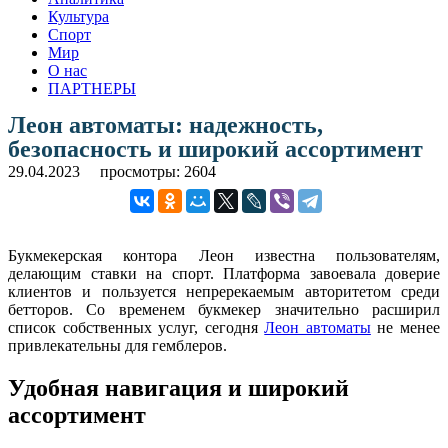
Культура
Спорт
Мир
О нас
ПАРТНЕРЫ
Леон автоматы: надежность,
безопасность и широкий ассортимент
29.04.2023
просмотры: 2604
Букмекерская контора Леон известна пользователям,
делающим ставки на спорт. Платформа завоевала доверие
клиентов и пользуется непререкаемым авторитетом среди
бетторов. Со временем букмекер значительно расширил
список собственных услуг, сегодня
Леон автоматы
не менее
привлекательны для гемблеров.
Удобная навигация и широкий
ассортимент