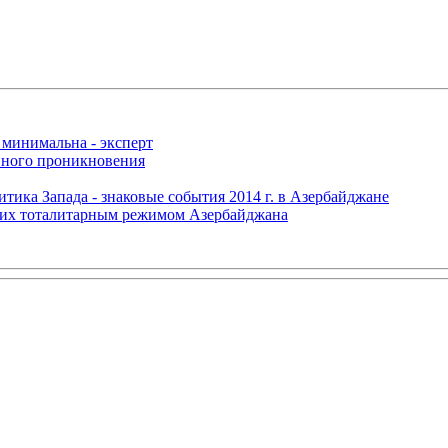
 минимальна - эксперт
нного проникновения
итика Запада - знаковые события 2014 г. в Азербайджане
щих тоталитарным режимом Азербайджана