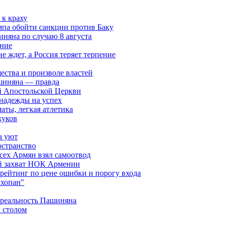
к краху
мпа обойти санкции против Баку
няна по случаю 8 августа
ание
ждет, а Россия теряет терпение
ества и произволе властей
шиняна — правда
й Апостольской Церкви
 надежды на успех
аты, легкая атлетика
жуков
а уют
остранство
сех Армян взял самоотвод
ий захват НОК Армении
 рейтинг по цене ошибки и порогу входа
"хопан"
 реальность Пашиняна
 столом