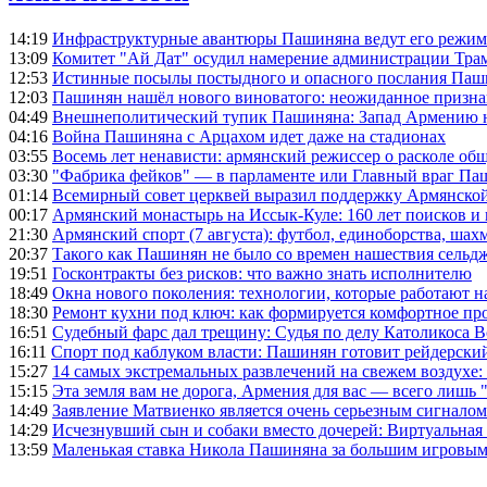
14:19
Инфраструктурные авантюры Пашиняна ведут его режим 
13:09
Комитет "Ай Дат" осудил намерение администрации Тра
12:53
Истинные посылы постыдного и опасного послания Паши
12:03
Пашинян нашёл нового виноватого: неожиданное призн
04:49
Внешнеполитический тупик Пашиняна: Запад Армению не 
04:16
Война Пашиняна с Арцахом идет даже на стадионах
03:55
Восемь лет ненависти: армянский режиссер о расколе общ
03:30
"Фабрика фейков" — в парламенте или Главный враг Па
01:14
Всемирный совет церквей выразил поддержку Армянско
00:17
Армянский монастырь на Иссык-Куле: 160 лет поисков и
21:30
Армянский спорт (7 августа): футбол, единоборства, шахм
20:37
Такого как Пашинян не было со времен нашествия сельд
19:51
Госконтракты без рисков: что важно знать исполнителю
18:49
Окна нового поколения: технологии, которые работают н
18:30
Ремонт кухни под ключ: как формируется комфортное пр
16:51
Судебный фарс дал трещину: Судья по делу Католикоса В
16:11
Спорт под каблуком власти: Пашинян готовит рейдерск
15:27
14 самых экстремальных развлечений на свежем воздухе:
15:15
Эта земля вам не дорога, Армения для вас — всего лишь 
14:49
Заявление Матвиенко является очень серьезным сигналом
14:29
Исчезнувший сын и собаки вместо дочерей: Виртуальная
13:59
Маленькая ставка Никола Пашиняна за большим игровым