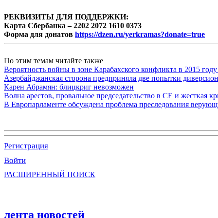
РЕКВИЗИТЫ ДЛЯ ПОДДЕРЖКИ:
Карта Сбербанка – 2202 2072 1610 0373
Форма для донатов
https://dzen.ru/yerkramas?donate=true
По этим темам читайте также
Вероятность войны в зоне Карабахского конфликта в 2015 году
Азербайджанская сторона предприняла две попытки диверсио
Карен Абрамян: блицкриг невозможен
Волна арестов, провальное председательство в СЕ и жесткая кр
В Европарламенте обсуждена проблема преследования верую
Регистрация
Войти
РАСШИРЕННЫЙ ПОИСК
лента новостей