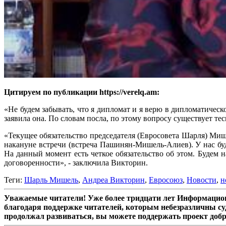
Цитируем по публикации https://verelq.am:
«Не будем забывать, что я дипломат и я верю в дипломатичес
заявила она. По словам посла, по этому вопросу существует те
«Текущее обязательство председателя (Евросовета Шарля) Миш
накануне встречи (встреча Пашинян-Мишель-Алиев). У нас бу
На данный момент есть четкое обязательство об этом. Будем 
договоренности», - заключила Викторин.
Теги:
Шарль Мишель
,
Андреа Викторин
,
Евросоюз
,
Новости
,
н
Уважаемые читатели! Уже более тридцати лет Информацион
благодаря поддержке читателей, которым небезразличны су
продолжал развиваться, вы можете поддержать проект доб