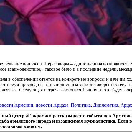
кое решение вопросов. Переговоры – единственная возможность 
сное взаимодействие, «таковое было и в последние недели, месяц
еля в обеспечении ответов на конкретные вопросы и даче им ход
дет время проследить за выполнением этих договоренностей, и 
надеяться. Следующая встреча состоится 1 июня, и это будет о
овости Армении
,
новости Арцаха
,
Политика
,
Дипломатия
,
Арцах
ный центр «Еркрамас» рассказывает о событиях в Армении,
дьба армянского народа и независимая журналистика. Если в
ровольным взносом.