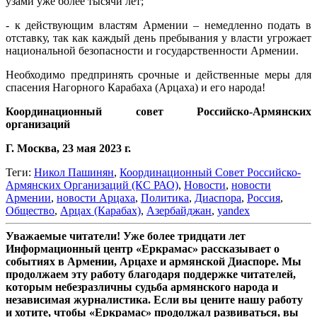
узами уже более тысячи лет;
- к действующим властям Армении – немедленно подать в
отставку, так как каждый день пребывания у власти угрожает
национальной безопасности и государственности Армении.
Необходимо предпринять срочные и действенные меры для
спасения Нагорного Карабаха (Арцаха) и его народа!
Координационный совет Российско-Армянских
организаций
Г. Москва, 23 мая 2023 г.
Теги:
Никол Пашинян
,
Координационный Совет Российско-
Армянских Организаций (КС РАО)
,
Новости
,
новости
Армении
,
новости Арцаха
,
Политика
,
Диаспора
,
Россия
,
Общество
,
Арцах (Карабах)
,
Азербайджан
,
yandex
Уважаемые читатели! Уже более тридцати лет
Информационный центр «Еркрамас» рассказывает о
событиях в Армении, Арцахе и армянской Диаспоре. Мы
продолжаем эту работу благодаря поддержке читателей,
которым небезразличны судьба армянского народа и
независимая журналистика. Если вы цените нашу работу
и хотите, чтобы «Еркрамас» продолжал развиваться, вы