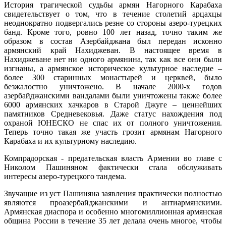
История трагической судьбы армян Нагорного Карабаха
свидетельствует о том, что в течение столетий арцахцы
неоднократно подвергались резне со стороны азеро-турецких
банд. Кроме того, ровно 100 лет назад, точно таким же
образом в состав Азербайджана был передан исконно
армянский край Нахиджеван. В настоящее время в
Нахиджеване нет ни одного армянина, так как все они были
изгнаны, а армянское историческое культурное наследие –
более 300 старинных монастырей и церквей, было
безжалостно уничтожено. В начале 2000-х годов
азербайджанскими вандалами были уничтожены также более
6000 армянских хачкаров в Старой Джуге – ценнейших
памятников Средневековья. Даже статус нахождения под
охраной ЮНЕСКО не спас их от полного уничтожения.
Теперь точно такая же участь грозит армянам Нагорного
Карабаха и их культурному наследию.
Компрадорская - предательская власть Армении во главе с
Николом Пашиняном фактически стала обслуживать
интересы азеро-турецкого тандема.
Звучащие из уст Пашиняна заявления практически полностью
являются проазербайджанскими и антиармянскими.
Армянская диаспора и особенно многомиллионная армянская
община России в течение 35 лет делала очень многое, чтобы