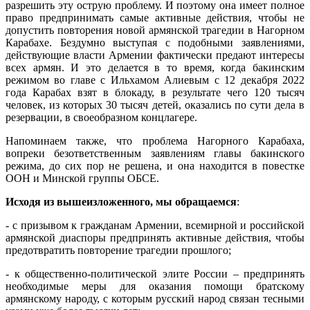
разрешить эту острую проблему. И поэтому она имеет полное
право предпринимать самые активные действия, чтобы не
допустить повторения новой армянской трагедии в Нагорном
Карабахе. Бездумно выступая с подобными заявлениями,
действующие власти Армении фактически предают интересы
всех армян. И это делается в то время, когда бакинским
режимом во главе с Ильхамом Алиевым с 12 декабря 2022
года Карабах взят в блокаду, в результате чего 120 тысяч
человек, из которых 30 тысяч детей, оказались по сути дела в
резервации, в своеобразном концлагере.
Напоминаем также, что проблема Нагорного Карабаха,
вопреки безответственным заявлениям главы бакинского
режима, до сих пор не решена, и она находится в повестке
ООН и Минской группы ОБСЕ.
Исходя из вышеизложенного, мы обращаемся
:
- с призывом к гражданам Армении, всемирной и российской
армянской диаспоры предпринять активные действия, чтобы
предотвратить повторение трагедии прошлого;
- к общественно-политической элите России – предпринять
необходимые меры для оказания помощи братскому
армянскому народу, с которым русский народ связан тесными