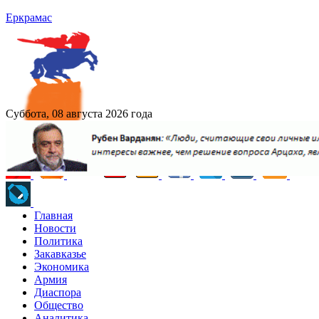
Еркрамас
Суббота, 08 августа 2026 года
Главная
Новости
Политика
Закавказье
Экономика
Армия
Диаспора
Общество
Аналитика