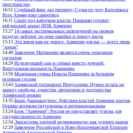
пространство
16:51
Судебный фарс дал трещину: Судья по делу Католикоса
Всех Армян взял самоотвод
16:11
Спорт под каблуком власти: Пашинян готовит
рейдерский захват НОК Армении
15:27
14 самых экстремальных развлечений на свежем
воздухе: рейтинг по цене ошибки и порогу входа
15:15
Эта земля вам не дорога, Армения для вас — всего лишь
"хопан"
14:49
Заявление Матвиенко является очень серьезным
сигналом
14:29
Исчезнувший сын и собаки вместо дочерей:
Виртуальная реальность Пашиняна
13:59
Маленькая ставка Никола Пашиняна за большим
игровым столом
13:43
Армянский патриархат Иерусалима: Нужно встать на
защиту свободы, единства, автономии и достоинства
Армянской церкви
13:35
Бюро Дашнакцутюн: Действия властей Армении против
Церкви антиконституционны и антинациональны
13:24
Блок "Армения": Россия не представляет угрозы для
государственности Армении
12:54
Экосистема элитной недвижимости: как устроен рынок
12:29
Заявление Российской и Ново-Нахичеванской Епархии
Армянской Апостольской Церкви