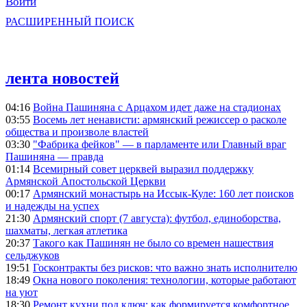
Войти
РАСШИРЕННЫЙ ПОИСК
лента новостей
04:16
Война Пашиняна с Арцахом идет даже на стадионах
03:55
Восемь лет ненависти: армянский режиссер о расколе
общества и произволе властей
03:30
"Фабрика фейков" — в парламенте или Главный враг
Пашиняна — правда
01:14
Всемирный совет церквей выразил поддержку
Армянской Апостольской Церкви
00:17
Армянский монастырь на Иссык-Куле: 160 лет поисков
и надежды на успех
21:30
Армянский спорт (7 августа): футбол, единоборства,
шахматы, легкая атлетика
20:37
Такого как Пашинян не было со времен нашествия
сельджуков
19:51
Госконтракты без рисков: что важно знать исполнителю
18:49
Окна нового поколения: технологии, которые работают
на уют
18:30
Ремонт кухни под ключ: как формируется комфортное