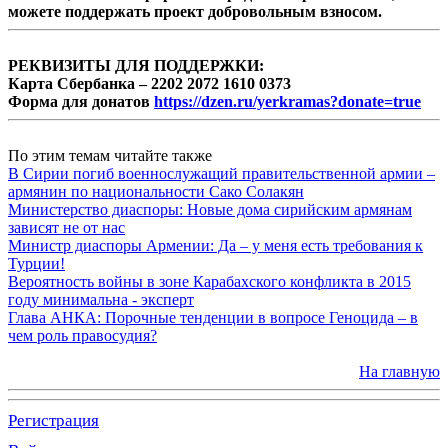
можете поддержать проект добровольным взносом.
РЕКВИЗИТЫ ДЛЯ ПОДДЕРЖКИ:
Карта Сбербанка – 2202 2072 1610 0373
Форма для донатов
https://dzen.ru/yerkramas?donate=true
По этим темам читайте также
В Сирии погиб военнослужащий правительственной армии –
армянин по национальности Сако Солакян
Министерство диаспоры: Новые дома сирийским армянам
зависят не от нас
Министр диаспоры Армении: Да – у меня есть требования к
Турции!
Вероятность войны в зоне Карабахского конфликта в 2015
году минимальна - эксперт
Глава АНКА: Порочные тенденции в вопросе Геноцида – в
чем роль правосудия?
На главную
Регистрация