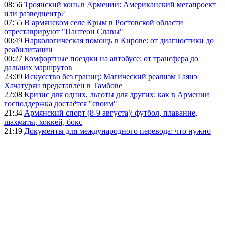
08:56
Троянский конь в Армении: Американский мегапроект
или разведцентр?
07:55
В армянском селе Крым в Ростовской области
отреставрируют "Пантеон Славы"
00:49
Наркологическая помощь в Кирове: от диагностики до
реабилитации
00:27
Комфортные поездки на автобусе: от трансфера до
дальних маршрутов
23:09
Искусство без границ: Магический реализм Гаянэ
Хачатурян представлен в Тамбове
22:08
Кризис для одних, льготы для других: как в Армении
господдержка достаётся "своим"
21:34
Армянский спорт (8-9 августа): футбол, плавание,
шахматы, хоккей, бокс
21:19
Документы для международного перевода: что нужно