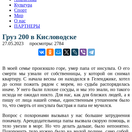
Культура
Спорт
Мир
О нас
ПАРТНЕРЫ
Груз 200 в Кисловодске
27.05.2023
просмотры: 2784
В моей семье произошло горе, умер папа от инсульта. О его
смерти мы узнали от собственницы, у которой он снимал
квартиру. С начала весны он находился в Геленджике, хотел
до осени пожить рядом с морем, но судьба распорядилась
иначе. У него были плохие сосуды, и мы это знали, но такого
исхода не ожидал никто. Для нас, как для близких людей, а я
пишу от лица нашей семьи, единственным утешением было
то, что смерть от инсульта быстрая и папа не мучился.
Вопрос с похоронами вызывал у нас большие затруднения
поначалу. Арендодательница папы вызвала скорую помощь, и
тело увезли в морг. Но что делать дальше, было непонятно.
Похоронить тело нужно было на малой родине, само собой.