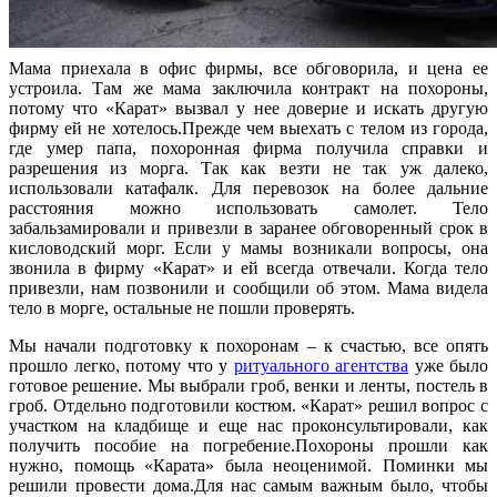
Мама приехала в офис фирмы, все обговорила, и цена ее
устроила. Там же мама заключила контракт на похороны,
потому что «Карат» вызвал у нее доверие и искать другую
фирму ей не хотелось.Прежде чем выехать с телом из города,
где умер папа, похоронная фирма получила справки и
разрешения из морга. Так как везти не так уж далеко,
использовали катафалк. Для перевозок на более дальние
расстояния можно использовать самолет. Тело
забальзамировали и привезли в заранее обговоренный срок в
кисловодский морг. Если у мамы возникали вопросы, она
звонила в фирму «Карат» и ей всегда отвечали. Когда тело
привезли, нам позвонили и сообщили об этом. Мама видела
тело в морге, остальные не пошли проверять.
Мы начали подготовку к похоронам – к счастью, все опять
прошло легко, потому что у
ритуального агентства
уже было
готовое решение. Мы выбрали гроб, венки и ленты, постель в
гроб. Отдельно подготовили костюм. «Карат» решил вопрос с
участком на кладбище и еще нас проконсультировали, как
получить пособие на погребение.Похороны прошли как
нужно, помощь «Карата» была неоценимой. Поминки мы
решили провести дома.Для нас самым важным было, чтобы