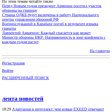
По этим темам читайте также
Перед Новым годом президент Армении посетил участок
обороны на границе
Страны ОДКБ будут включены в работу Национального
центра управления обороной РФ
Военнослужащий в Карабахе погиб в результате взрыва
гранаты
Лаврентий Амшенци: Каждый спасается как может
Министр обороны НКР: Напряженность в зоне конфликта с
каждым годом растет
На главную
Регистрация
Войти
РАСШИРЕННЫЙ ПОИСК
лента новостей
18:29
Адаптация и интеллект: чем новые EXEED отвечают