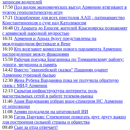
запросам водителей
17:50
Под видом экономических выгод Армению втягивают в
чужую геополитическую игру
17:21
Оскорбление для всех престолов ААЦ - патриаршество
Константинополя о суде над Католикосом
16:48
От Арарата до Енисея: жителей Красноярска познакомят
с армянской народной мудростью
16:31
Армения и Арцах будут представлены на
международном фестивале в Вене
16:10
Кто возглавит комиссии нового парламента Армении:
распределение между фракциями
15:59
Рабочая поездка Брагарника по Тимашевскому району:
дороги, медицина и память
14:42
Вместо "европейской сказки" Пашинян одарит
Армению турецкой былью
12:30
Жена Рубена Варданяна пока не получила обратную
связь с МИД Армении
12:13
Скрытая инфраструктура интернета: роль
магистральных сетей в работе телеком-рынка
11:46
Арам Вардеванян избран вице-спикером НС Армении
от оппозиции
11:08
Армян подсадили на штатовский ИИ
10:36
Гагик Царукян: Стремление помогать друг другу важно
для построения сильной страны и общества
09:49
Сын за отца отвечает!