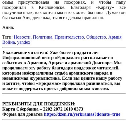
семья присутствовала на похоронах, и чтобы папу
похоронили в Кисловодске. Благодаря «Карату» все
получилось так, как хотели мы и как хотел бы папа. Думаю он
бы сказал Аня, доченька, ты все сделала правильно.
Анна.
Теги:
Новости
,
Политика
,
Правительство
,
Общество
,
Армия
,
Война
,
yandex
Уважаемые читатели! Уже более тридцати лет
Информационный центр «Еркрамас» рассказывает о
событиях в Армении, Арцахе и армянской Диаспоре. Мы
продолжаем эту работу благодаря поддержке читателей,
которым небезразличны судьба армянского народа и
независимая журналистика. Если вы цените нашу работу
и хотите, чтобы «Еркрамас» продолжал развиваться, вы
можете поддержать проект добровольным взносом.
РЕКВИЗИТЫ ДЛЯ ПОДДЕРЖКИ:
Карта Сбербанка – 2202 2072 1610 0373
Форма для донатов
https://dzen.ru/yerkramas?donate=true