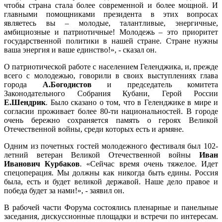
чтобы страна стала более современной и более мощной. И
главными помощниками президента в этих вопросах
являетесь вы – молодые, талантливые, энергичные,
амбициозные и патриотичные! Молодежь – это приоритет
государственной политики в нашей стране. Стране нужны
ваша энергия и ваше единство!», - сказал он.
О патриотической работе с населением Геленджика, и, прежде
всего с молодежью, говорили в своих выступлениях глава
города
А.Богодистов
и председатель комитета
Законодательного Собрания Кубани, Герой России
Е.Шендрик
. Было сказано о том, что в Геленджике в мире и
согласии проживает более 80-ти национальностей. В городе
очень бережно сохраняется память о героях Великой
Отечественной войны, среди которых есть и армяне.
Одним из почетных гостей молодежного фестиваля был 102-
летний ветеран Великой Отечественной войны
Иван
Иванович Курбаков
. «Сейчас время очень тяжелое. Идет
спецоперация. Мы должны как никогда быть едины. Россия
была, есть и будет великой державой. Наше дело правое и
победа будет за нами!», - заявил он.
В рабочей части Форума состоялись пленарные и панельные
заседания, дискуссионные площадки и встречи по интересам.