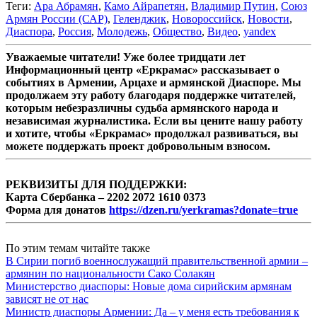
Теги:
Ара Абрамян
,
Камо Айрапетян
,
Владимир Путин
,
Союз
Армян России (САР)
,
Геленджик
,
Новороссийск
,
Новости
,
Диаспора
,
Россия
,
Молодежь
,
Общество
,
Видео
,
yandex
Уважаемые читатели! Уже более тридцати лет
Информационный центр «Еркрамас» рассказывает о
событиях в Армении, Арцахе и армянской Диаспоре. Мы
продолжаем эту работу благодаря поддержке читателей,
которым небезразличны судьба армянского народа и
независимая журналистика. Если вы цените нашу работу
и хотите, чтобы «Еркрамас» продолжал развиваться, вы
можете поддержать проект добровольным взносом.
РЕКВИЗИТЫ ДЛЯ ПОДДЕРЖКИ:
Карта Сбербанка – 2202 2072 1610 0373
Форма для донатов
https://dzen.ru/yerkramas?donate=true
По этим темам читайте также
В Сирии погиб военнослужащий правительственной армии –
армянин по национальности Сако Солакян
Министерство диаспоры: Новые дома сирийским армянам
зависят не от нас
Министр диаспоры Армении: Да – у меня есть требования к