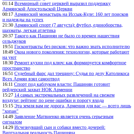
01:14
Всемирный совет церквей выразил поддержку
Армянской Апостольской Церкви
00:17
Армянский монастырь на Иссык-Куле: 160 лет поисков
и надежды на успех
21:30
Армянский спорт (7 августа): футбол, единоборства,
шахматы, легкая атлетика
20:37
Такого как Пашинян не было со времен нашествия
сельджуков
19:51
Госконтракты без рисков: что важно знать исполнителю
18:49
Окна нового поколения: технологии, которые работают
на уют
18:30
Ремонт кухни под ключ: как формируется комфортное
пространство
16:51
Судебный фарс дал трещину: Судья по делу Католикоса
Всех Армян взял самоотвод
16:11
Спорт под каблуком власти: Пашинян готовит
рейдерский захват НОК Армении
15:27
14 самых экстремальных развлечений на свежем
воздухе: рейтинг по цене ошибки и порогу входа
15:15
Эта земля вам не дорога, Армения для вас — всего лишь
"хопан"
14:49
Заявление Матвиенко является очень серьезным
сигналом
14:29
Исчезнувший сын и собаки вместо дочерей:
Виртуальная реальность Пашиняна