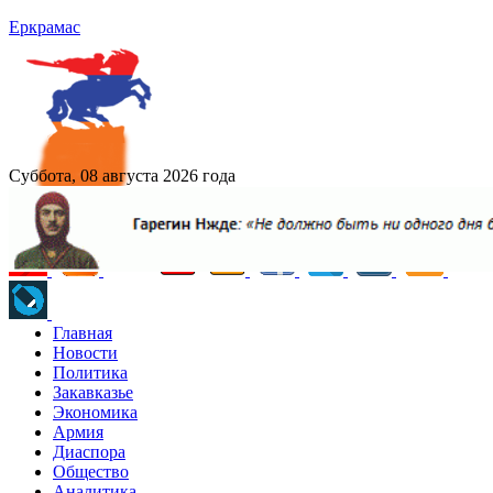
Еркрамас
Суббота, 08 августа 2026 года
Главная
Новости
Политика
Закавказье
Экономика
Армия
Диаспора
Общество
Аналитика