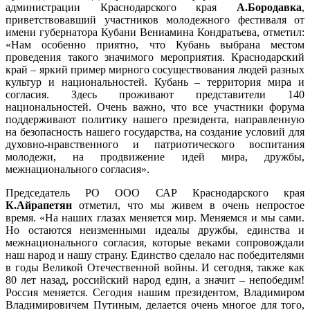
администрации Краснодарского края
А.Бородавка
,
приветствовавший участников молодежного фестиваля от
имени губернатора Кубани Вениамина Кондратьева, отметил:
«Нам особенно приятно, что Кубань выбрана местом
проведения такого значимого мероприятия. Краснодарский
край – яркий пример мирного сосуществования людей разных
культур и национальностей. Кубань – территория мира и
согласия. Здесь проживают представители 140
национальностей. Очень важно, что все участники форума
поддерживают политику нашего президента, направленную
на безопасность нашего государства, на создание условий для
духовно-нравственного и патриотического воспитания
молодежи, на продвижение идей мира, дружбы,
межнационального согласия».
Председатель РО ООО САР Краснодарского края
К.Айрапетян
отметил, что мы живем в очень непростое
время. «На наших глазах меняется мир. Меняемся и мы сами.
Но остаются неизменными идеалы дружбы, единства и
межнационального согласия, которые веками сопровождали
наш народ и нашу страну. Единство сделало нас победителями
в годы Великой Отечественной войны. И сегодня, также как
80 лет назад, российский народ един, а значит – непобедим!
Россия меняется. Сегодня нашим президентом, Владимиром
Владимировичем Путиным, делается очень многое для того,