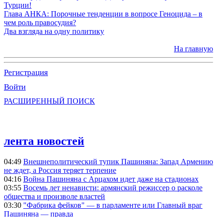
Турции!
Глава АНКА: Порочные тенденции в вопросе Геноцида – в
чем роль правосудия?
Два взгляда на одну политику
На главную
Регистрация
Войти
РАСШИРЕННЫЙ ПОИСК
лента новостей
04:49
Внешнеполитический тупик Пашиняна: Запад Армению
не ждет, а Россия теряет терпение
04:16
Война Пашиняна с Арцахом идет даже на стадионах
03:55
Восемь лет ненависти: армянский режиссер о расколе
общества и произволе властей
03:30
"Фабрика фейков" — в парламенте или Главный враг
Пашиняна — правда