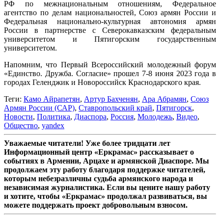
РФ по межнациональным отношениям, Федеральное
агентство по делам национальностей, Союз армян России и
Федеральная национально-культурная автономия армян
России в партнерстве с Северокавказским федеральным
университетом и Пятигорским государственным
университетом.
Напомним, что Первый Всероссийский молодежный форум
«Единство. Дружба. Согласие» прошел 7-8 июня 2023 года в
городах Геленджик и Новороссийск Краснодарского края.
Теги:
Камо Айрапетян
,
Артур Бахченян
,
Ара Абрамян
,
Союз
Армян России (САР)
,
Ставропольский край
,
Пятигорск
,
Новости
,
Политика
,
Диаспора
,
Россия
,
Молодежь
,
Видео
,
Общество
,
yandex
Уважаемые читатели! Уже более тридцати лет
Информационный центр «Еркрамас» рассказывает о
событиях в Армении, Арцахе и армянской Диаспоре. Мы
продолжаем эту работу благодаря поддержке читателей,
которым небезразличны судьба армянского народа и
независимая журналистика. Если вы цените нашу работу
и хотите, чтобы «Еркрамас» продолжал развиваться, вы
можете поддержать проект добровольным взносом.