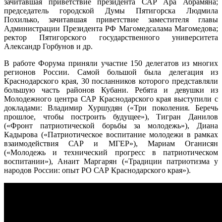
зачитавшая приветствие президента САР Ара Абрамяна;
председатель городской Думы Пятигорска Людмила
Похилько, зачитавшая приветствие заместителя главы
Администрации Президента РФ Магомедсалама Магомедова;
ректор Пятигорского государственного университета
Александр Горбунов и др.
В работе Форума приняли участие 150 делегатов из многих
регионов России. Самой большой была делегация из
Краснодарского края, 30 посланников которого представляли
большую часть районов Кубани. Ребята и девушки из
Молодежного центра САР Краснодарского края выступили с
докладами: Владимир Хуршудян («Три поколения. Беречь
прошлое, чтобы построить будущее»), Тигран Данилов
(«Фронт патриотической борьбы за молодежь»), Диана
Кадырова («Патриотическое воспитание молодежи в рамках
взаимодействия САР и МГЕР»), Мариам Оганисян
(«Молодежь и технический прогресс в патриотическом
воспитании»), Анаит Маргарян («Традиции патриотизма у
народов России: опыт РО САР Краснодарского края»).