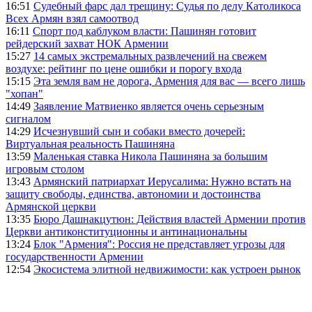
16:51
Судебный фарс дал трещину: Судья по делу Католикоса
Всех Армян взял самоотвод
16:11
Спорт под каблуком власти: Пашинян готовит
рейдерский захват НОК Армении
15:27
14 самых экстремальных развлечений на свежем
воздухе: рейтинг по цене ошибки и порогу входа
15:15
Эта земля вам не дорога, Армения для вас — всего лишь
"хопан"
14:49
Заявление Матвиенко является очень серьезным
сигналом
14:29
Исчезнувший сын и собаки вместо дочерей:
Виртуальная реальность Пашиняна
13:59
Маленькая ставка Никола Пашиняна за большим
игровым столом
13:43
Армянский патриархат Иерусалима: Нужно встать на
защиту свободы, единства, автономии и достоинства
Армянской церкви
13:35
Бюро Дашнакцутюн: Действия властей Армении против
Церкви антиконституционны и антинациональны
13:24
Блок "Армения": Россия не представляет угрозы для
государственности Армении
12:54
Экосистема элитной недвижимости: как устроен рынок