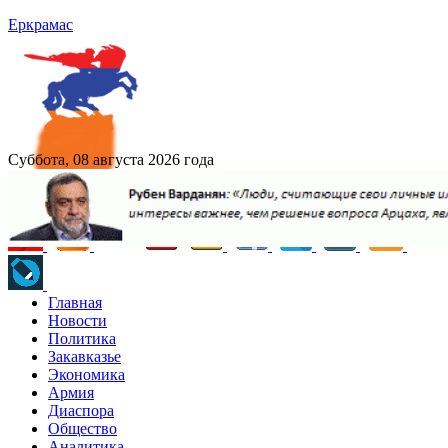
Еркрамас
Суббота, 08 августа 2026 года
Главная
Новости
Политика
Закавказье
Экономика
Армия
Диаспора
Общество
Аналитика