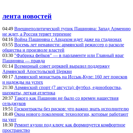
лента новостей
04:49
Внешнеполитический тупик Пашиняна: Запад Армению
не ждет, а Россия теряет терпение
04:16
Война Пашиняна с Арцахом идет даже на стадионах
03:55
Восемь лет ненависти: армянский режиссер о расколе
общества и произволе властей
03:30
"Фабрика фейков" — в парламенте или Главный враг
Пашиняна — правда
01:14
Всемирный совет церквей выразил поддержку
Армянской Апостольской Церкви
00:17
Армянский монастырь на Иссык-Куле: 160 лет поисков
и надежды на успех
21:30
Армянский спорт (7 августа): футбол, единоборства,
шахматы, легкая атлетика
20:37
Такого как Пашинян не было со времен нашествия
сельджуков
19:51
Госконтракты без рисков: что важно знать исполнителю
18:49
Окна нового поколения: технологии, которые работают
на уют
18:30
Ремонт кухни под ключ: как формируется комфортное
пространство