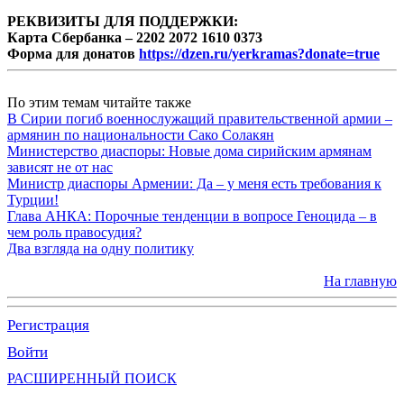
РЕКВИЗИТЫ ДЛЯ ПОДДЕРЖКИ:
Карта Сбербанка – 2202 2072 1610 0373
Форма для донатов
https://dzen.ru/yerkramas?donate=true
По этим темам читайте также
В Сирии погиб военнослужащий правительственной армии –
армянин по национальности Сако Солакян
Министерство диаспоры: Новые дома сирийским армянам
зависят не от нас
Министр диаспоры Армении: Да – у меня есть требования к
Турции!
Глава АНКА: Порочные тенденции в вопросе Геноцида – в
чем роль правосудия?
Два взгляда на одну политику
На главную
Регистрация
Войти
РАСШИРЕННЫЙ ПОИСК