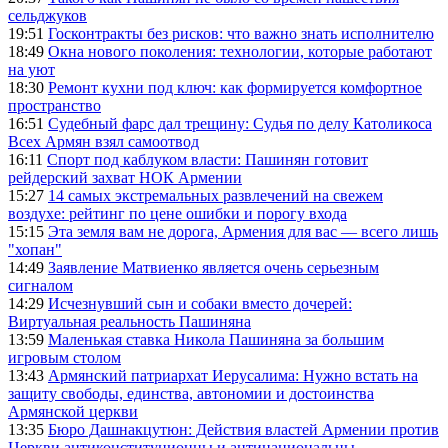
сельджуков
19:51
Госконтракты без рисков: что важно знать исполнителю
18:49
Окна нового поколения: технологии, которые работают
на уют
18:30
Ремонт кухни под ключ: как формируется комфортное
пространство
16:51
Судебный фарс дал трещину: Судья по делу Католикоса
Всех Армян взял самоотвод
16:11
Спорт под каблуком власти: Пашинян готовит
рейдерский захват НОК Армении
15:27
14 самых экстремальных развлечений на свежем
воздухе: рейтинг по цене ошибки и порогу входа
15:15
Эта земля вам не дорога, Армения для вас — всего лишь
"хопан"
14:49
Заявление Матвиенко является очень серьезным
сигналом
14:29
Исчезнувший сын и собаки вместо дочерей:
Виртуальная реальность Пашиняна
13:59
Маленькая ставка Никола Пашиняна за большим
игровым столом
13:43
Армянский патриархат Иерусалима: Нужно встать на
защиту свободы, единства, автономии и достоинства
Армянской церкви
13:35
Бюро Дашнакцутюн: Действия властей Армении против
Церкви антиконституционны и антинациональны