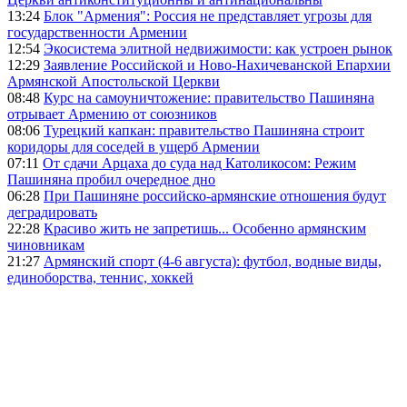
13:24
Блок "Армения": Россия не представляет угрозы для
государственности Армении
12:54
Экосистема элитной недвижимости: как устроен рынок
12:29
Заявление Российской и Ново-Нахичеванской Епархии
Армянской Апостольской Церкви
08:48
Курс на самоуничтожение: правительство Пашиняна
отрывает Армению от союзников
08:06
Турецкий капкан: правительство Пашиняна строит
коридоры для соседей в ущерб Армении
07:11
От сдачи Арцаха до суда над Католикосом: Режим
Пашиняна пробил очередное дно
06:28
При Пашиняне российско-армянские отношения будут
деградировать
22:28
Красиво жить не запретишь... Особенно армянским
чиновникам
21:27
Армянский спорт (4-6 августа): футбол, водные виды,
единоборства, теннис, хоккей