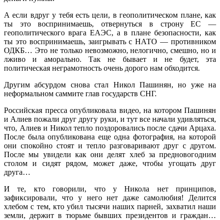
А если вдруг у тебя есть цели, в геополитическом плане, как
ты это воспринимаешь, отвернуться в строну ЕС —
геополитического врага ЕАЭС, а в плане безопасности, как
ты это воспринимаешь, заигрывать с НАТО — противником
ОДКБ… Это не только невозможно, нелогично, смешно, но и
лживо и аморально. Так не бывает и не будет, эта
политическая неграмотность очень дорого нам обходится.
Другим абсурдом снова стал Никол Пашинян, но уже на
неформальном саммите глав государств СНГ.
Российская пресса опубликовала видео, на котором Пашинян
и Алиев пожали друг другу руки, и тут все начали удивляться,
что, Алиев и Никол тепло поздоровались после сдачи Арцаха.
После была опубликована еще одна фотография, на которой
они спокойно стоят и тепло разговаривают друг с другом.
После мы увидели как они делят хлеб за предновогодним
столом и сидят рядом, может даже, чтобы угощать друг
друга…
И те, кто говорили, что у Никола нет принципов,
зафиксировали, что у него нет даже самолюбия! Делится
хлебом с тем, кто убил тысячи наших парней, захватил наши
земли, держит в тюрьме бывших президентов и граждан…