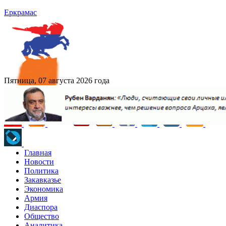
Еркрамас
Пятница, 07 августа 2026 года
Главная
Новости
Политика
Закавказье
Экономика
Армия
Диаспора
Общество
Аналитика