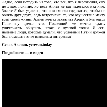
Ладно, если исходить из того, что все, что я перечислил, ему
по душе, понятно, но ведь Алиев не раз издевался над ним.
Знаете Я был удивлен, что они смогли сдержаться, чтобы не
обнять друг друга, ведь встретились те, кто осуществил мечту
всей своей жизни. Алиев мечтал захватить Арцах и благодаря
Пашиняну сделал это. Последний же мечтал сдать,
уничтожить, обнулить, начать с нулевой точки…И есть
наивные люди, которые думали, что условный Путин должен
был помешать этим взаимным интересам?
Севак Акопян, yerevan.today
Подробности — в видео