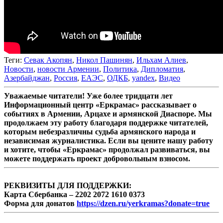
Теги:
Севак Акопян
,
Никол Пашинян
,
Ильхам Алиев
,
Новости
,
новости Армении
,
Политика
,
Дипломатия
,
Азербайджан
,
Россия
,
ЕАЭС
,
ОДКБ
,
yandex
,
Видео
Уважаемые читатели! Уже более тридцати лет
Информационный центр «Еркрамас» рассказывает о
событиях в Армении, Арцахе и армянской Диаспоре. Мы
продолжаем эту работу благодаря поддержке читателей,
которым небезразличны судьба армянского народа и
независимая журналистика. Если вы цените нашу работу
и хотите, чтобы «Еркрамас» продолжал развиваться, вы
можете поддержать проект добровольным взносом.
РЕКВИЗИТЫ ДЛЯ ПОДДЕРЖКИ:
Карта Сбербанка – 2202 2072 1610 0373
Форма для донатов
https://dzen.ru/yerkramas?donate=true