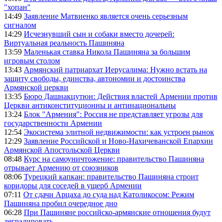
"хопан"
14:49
Заявление Матвиенко является очень серьезным
сигналом
14:29
Исчезнувший сын и собаки вместо дочерей:
Виртуальная реальность Пашиняна
13:59
Маленькая ставка Никола Пашиняна за большим
игровым столом
13:43
Армянский патриархат Иерусалима: Нужно встать на
защиту свободы, единства, автономии и достоинства
Армянской церкви
13:35
Бюро Дашнакцутюн: Действия властей Армении против
Церкви антиконституционны и антинациональны
13:24
Блок "Армения": Россия не представляет угрозы для
государственности Армении
12:54
Экосистема элитной недвижимости: как устроен рынок
12:29
Заявление Российской и Ново-Нахичеванской Епархии
Армянской Апостольской Церкви
08:48
Курс на самоуничтожение: правительство Пашиняна
отрывает Армению от союзников
08:06
Турецкий капкан: правительство Пашиняна строит
коридоры для соседей в ущерб Армении
07:11
От сдачи Арцаха до суда над Католикосом: Режим
Пашиняна пробил очередное дно
06:28
При Пашиняне российско-армянские отношения будут
деградировать