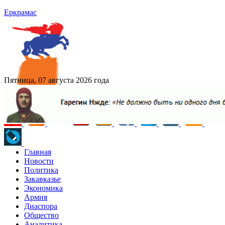
Еркрамас
Пятница, 07 августа 2026 года
Главная
Новости
Политика
Закавказье
Экономика
Армия
Диаспора
Общество
Аналитика