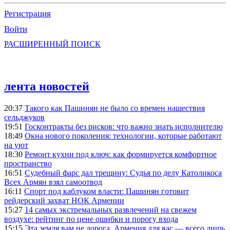
Регистрация
Войти
РАСШИРЕННЫЙ ПОИСК
лента новостей
20:37
Такого как Пашинян не было со времен нашествия
сельджуков
19:51
Госконтракты без рисков: что важно знать исполнителю
18:49
Окна нового поколения: технологии, которые работают
на уют
18:30
Ремонт кухни под ключ: как формируется комфортное
пространство
16:51
Судебный фарс дал трещину: Судья по делу Католикоса
Всех Армян взял самоотвод
16:11
Спорт под каблуком власти: Пашинян готовит
рейдерский захват НОК Армении
15:27
14 самых экстремальных развлечений на свежем
воздухе: рейтинг по цене ошибки и порогу входа
15:15
Эта земля вам не дорога, Армения для вас — всего лишь