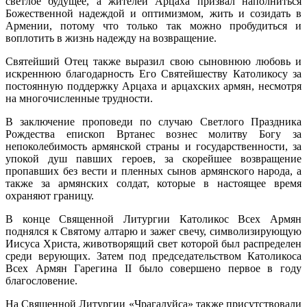
светлое будущее, а жителей Арцаха призвал наполниться
Божественной надеждой и оптимизмом, жить и созидать в
Армении, потому что только так можно пробудиться и
воплотить в жизнь надежду на возвращение.
Святейший Отец также выразил свою сыновнюю любовь и
искреннюю благодарность Его Святейшеству Католикосу за
постоянную поддержку Арцаха и арцахских армян, несмотря
на многочисленные трудности.
В заключение проповеди по случаю Светлого Праздника
Рождества епископ Вртанес вознес молитву Богу за
непоколебимость армянской страны и государственности, за
упокой душ павших героев, за скорейшее возвращение
пропавших без вести и пленных сынов армянского народа, а
также за армянских солдат, которые в настоящее время
охраняют границу.
В конце Священной Литургии Католикос Всех Армян
поднялся к Святому алтарю и зажег свечу, символизирующую
Иисуса Христа, животворящий свет которой был распределен
среди верующих. Затем под председательством Католикоса
Всех Армян Гарегина II было совершено первое в году
благословение.
На Священной Литургии «Чрагалуйса» также присутствовали