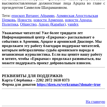
высокопоставленные должностные лица Арцаха во главе с
президентом Самвелом Шахраманяном.
Теги:
епископ Вртанес Абрамян
,
Армянская Апостольская
Церковь
,
Новости
,
новости Армении
,
новости Арцаха
,
Политика
,
Общество
,
Арцах (Карабах)
,
yandex
Уважаемые читатели! Уже более тридцати лет
Информационный центр «Еркрамас» рассказывает о
событиях в Армении, Арцахе и армянской Диаспоре. Мы
продолжаем эту работу благодаря поддержке читателей,
которым небезразличны судьба армянского народа и
независимая журналистика. Если вы цените нашу работу
и хотите, чтобы «Еркрамас» продолжал развиваться, вы
можете поддержать проект добровольным взносом.
РЕКВИЗИТЫ ДЛЯ ПОДДЕРЖКИ:
Карта Сбербанка – 2202 2072 1610 0373
Форма для донатов
https://dzen.ru/yerkramas?donate=true
На главную