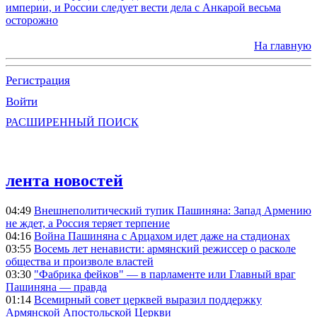
империи, и России следует вести дела с Анкарой весьма
осторожно
На главную
Регистрация
Войти
РАСШИРЕННЫЙ ПОИСК
лента новостей
04:49
Внешнеполитический тупик Пашиняна: Запад Армению
не ждет, а Россия теряет терпение
04:16
Война Пашиняна с Арцахом идет даже на стадионах
03:55
Восемь лет ненависти: армянский режиссер о расколе
общества и произволе властей
03:30
"Фабрика фейков" — в парламенте или Главный враг
Пашиняна — правда
01:14
Всемирный совет церквей выразил поддержку
Армянской Апостольской Церкви