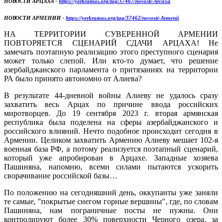
НОВОСТИ АРЦАХА -
https://yerkramas.org/tag/37467/novosti-Arcaxa
НОВОСТИ АРМЕНИИ -
https://yerkramas.org/tag/37462/novosti-Armenii
НА ТЕРРИТОРИИ СУВЕРЕННОЙ АРМЕНИИ
ПОВТОРЯЕТСЯ СЦЕНАРИЙ СДАЧИ АРЦАХА! Не
замечать поэтапную реализацию этого преступного сценария
может только слепой. Или кто-то думает, что решение
азербайджанского парламента о притязаниях на территории
РА было принято автономно от Алиева?
В результате 44-дневной войны Алиеву не удалось сразу
захватить весь Арцах по причине ввода российских
миротворцев. До 19 сентября 2023 г. вторая армянская
республика была поделена на сферы азербайджанского и
российского влияний. Нечто подобное происходит сегодня в
Армении. Целиком захватить Армению Алиеву мешает 102-я
военная база РФ, а потому реализуется поэтапный сценарий,
который уже апробирован в Арцахе. Западные хозяева
Пашиняна, напомню, всеми силами пытаются ускорить
сворачивание российской базы…
По положению на сегодняшний день, оккупанты уже заняли
те самые, "покрытые снегом горные вершины", где, по словам
Пашиняна, нам пограничные посты не нужны. Они
контролируют более 30% поверхности Черного озера, за