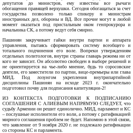
депутатов до министров, ему известны все рычаги
обогащения правящей верхушки. Сегодня обогащаться за счет
государства позволено только спикеру и министрам
иностранных дел, обороны и ВД. Все прочие могут в любой
момент оказаться под пристальным оком генпрокурора и
начальника СК, а потому ведут себя смирно.
Пашинян закручивает гайки внутри партии и аппарата
управления, пытаясь сформировать систему всеобщего и
тотального подчинения его воле. Вопреки утверждениям
отдельных политологов, внутри страны главарь режима ни от
кого не зависит. Он абсолютно свободен в выборе решений и
не ориентируется на чье-либо мнение, будь то соросовские
деятели, его заместители по партии, вице-премьеры или глава
МИД. Под лозунгом укрепления внутрипартийной
дисциплины Пашинян на исходе 2023 г. окончательно
подготовил почву для подписания капитуляции-2!
ИЗ КОНТЕКСТА ПОДГОТОВКИ К ПОДПИСАНИЮ
СОГЛАШЕНИЯ С АЛИЕВЫМ НАПРЯМУЮ СЛЕДУЕТ, что
судьбу Армении он решит единолично. МИД, парламент и КС
– послушные исполнители его воли, а потому с ратификацией
мирного соглашения проблем не будет. Напомню в этой связи,
что заявление от 9 ноября 2020 г. не подлежало ратификации
со стороны КС и парламента.