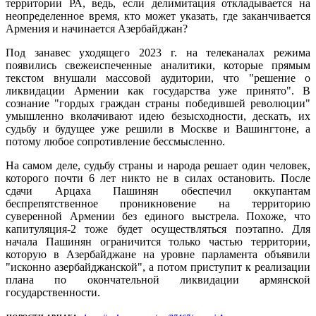
территории РА, ведь, если делимитация откладывается на
неопределенное время, кто может указать, где заканчивается
Армения и начинается Азербайджан?
Под занавес уходящего 2023 г. на телеканалах режима
появились свежеиспеченные аналитики, которые прямым
текстом внушали массовой аудитории, что "решение о
ликвидации Армении как государства уже принято". В
сознание "гордых граждан страны победившей революции"
умышленно вколачивают идею безысходности, дескать, их
судьбу и будущее уже решили в Москве и Вашингтоне, а
потому любое сопротивление бессмысленно.
На самом деле, судьбу страны и народа решает один человек,
которого почти 6 лет никто не в силах остановить. После
сдачи Арцаха Пашинян обеспечил оккупантам
беспрепятственное проникновение на территорию
суверенной Армении без единого выстрела. Похоже, что
капитуляция-2 тоже будет осуществляться поэтапно. Для
начала Пашинян ограничится только частью территории,
которую в Азербайджане на уровне парламента объявили
"исконно азербайджанской", а потом приступит к реализации
плана по окончательной ликвидации армянской
государственности.