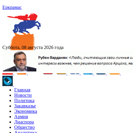
Еркрамас
Суббота, 08 августа 2026 года
Главная
Новости
Политика
Закавказье
Экономика
Армия
Диаспора
Общество
Аналитика