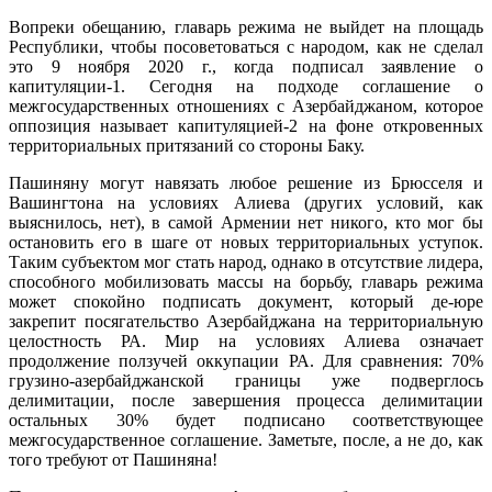
Вопреки обещанию, главарь режима не выйдет на площадь
Республики, чтобы посоветоваться с народом, как не сделал
это 9 ноября 2020 г., когда подписал заявление о
капитуляции-1. Сегодня на подходе соглашение о
межгосударственных отношениях с Азербайджаном, которое
оппозиция называет капитуляцией-2 на фоне откровенных
территориальных притязаний со стороны Баку.
Пашиняну могут навязать любое решение из Брюсселя и
Вашингтона на условиях Алиева (других условий, как
выяснилось, нет), в самой Армении нет никого, кто мог бы
остановить его в шаге от новых территориальных уступок.
Таким субъектом мог стать народ, однако в отсутствие лидера,
способного мобилизовать массы на борьбу, главарь режима
может спокойно подписать документ, который де-юре
закрепит посягательство Азербайджана на территориальную
целостность РА. Мир на условиях Алиева означает
продолжение ползучей оккупации РА. Для сравнения: 70%
грузино-азербайджанской границы уже подверглось
делимитации, после завершения процесса делимитации
остальных 30% будет подписано соответствующее
межгосударственное соглашение. Заметьте, после, а не до, как
того требуют от Пашиняна!