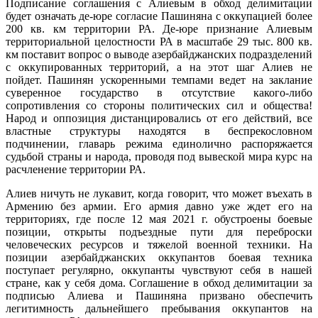
Подписание соглашения с Алиевым в обход делимитации
будет означать де-юре согласие Пашиняна с оккупацией более
200 кв. км территории РА. Де-юре признание Алиевым
территориальной целостности РА в масштабе 29 тыс. 800 кв.
км поставит вопрос о выводе азербайджанских подразделений
с оккупированных территорий, а на этот шаг Алиев не
пойдет. Пашинян ускоренными темпами ведет на заклание
суверенное государство в отсутствие какого-либо
сопротивления со стороны политических сил и общества!
Народ и оппозиция дистанцировались от его действий, все
властные структуры находятся в беспрекословном
подчинении, главарь режима единолично распоряжается
судьбой страны и народа, проводя под вывеской мира курс на
расчленение территории РА.
Алиев ничуть не лукавит, когда говорит, что может въехать в
Армению без армии. Его армия давно уже ждет его на
территориях, где после 12 мая 2021 г. обустроены боевые
позиции, открыты подъездные пути для переброски
человеческих ресурсов и тяжелой военной техники. На
позиции азербайджанских оккупантов боевая техника
поступает регулярно, оккупанты чувствуют себя в нашей
стране, как у себя дома. Соглашение в обход делимитации за
подписью Алиева и Пашиняна призвано обеспечить
легитимность дальнейшего пребывания оккупантов на