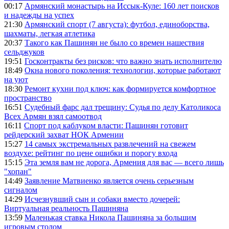
00:17
Армянский монастырь на Иссык-Куле: 160 лет поисков
и надежды на успех
21:30
Армянский спорт (7 августа): футбол, единоборства,
шахматы, легкая атлетика
20:37
Такого как Пашинян не было со времен нашествия
сельджуков
19:51
Госконтракты без рисков: что важно знать исполнителю
18:49
Окна нового поколения: технологии, которые работают
на уют
18:30
Ремонт кухни под ключ: как формируется комфортное
пространство
16:51
Судебный фарс дал трещину: Судья по делу Католикоса
Всех Армян взял самоотвод
16:11
Спорт под каблуком власти: Пашинян готовит
рейдерский захват НОК Армении
15:27
14 самых экстремальных развлечений на свежем
воздухе: рейтинг по цене ошибки и порогу входа
15:15
Эта земля вам не дорога, Армения для вас — всего лишь
"хопан"
14:49
Заявление Матвиенко является очень серьезным
сигналом
14:29
Исчезнувший сын и собаки вместо дочерей:
Виртуальная реальность Пашиняна
13:59
Маленькая ставка Никола Пашиняна за большим
игровым столом