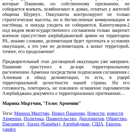
которые Пашинян, по собственному признанию, не
собирается воевать, хозяйничают в домах, отнятых у жителей
общины Шурнух. Оккупанты контролируют не только
стратегические высоты, но и бесчисленные коммуникации и
пастбища, и никуда уходить не собираются. Капитуляция-2
под видом межгосударственного соглашения только закрепит
военное присутствие азербайджанской армии на территории
РА, иными словами, делимитация будет протекать в условиях
оккупации, а это уже не делимитация, а захват территорий,
точнее, его продолжение!
Предварительный этап договорной оккупации уже завершен.
Пашинян приступил к де-юре территориальному
расчленению Армении посредством подписания соглашения с
Алиевым в обход делимитации, то есть, в ущерб
территориальной целостности нашей страны. На его
готовность, повторюсь, не повлияло оглашение парламентом
Азербайджана документа о территориальных притязаниях…
Марина Мкртчян, "Голос Армении"
Теги:
Марина Мкртчян
,
Никол Пашинян
,
Новости
,
новости
Армении
,
Политика
,
Правительство
,
Дипломатия
,
Общество
,
Парламент
,
Арцах (Карабах)
,
Азербайджан
,
США
,
Европа
,
yandex