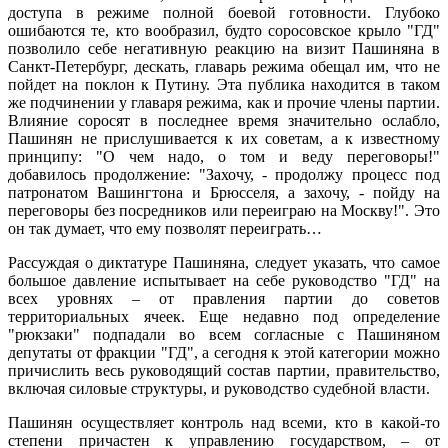
доступа в режиме полной боевой готовности. Глубоко
ошибаются те, кто вообразил, будто соросовское крыло "ГД"
позволило себе негативную реакцию на визит Пашиняна в
Санкт-Петербург, дескать, главарь режима обещал им, что не
пойдет на поклон к Путину. Эта публика находится в таком
же подчинении у главаря режима, как и прочие члены партии.
Влияние соросят в последнее время значительно ослабло,
Пашинян не прислушивается к их советам, а к известному
принципу: "О чем надо, о том и веду переговоры!"
добавилось продолжение: "Захочу, - продолжу процесс под
патронатом Вашингтона и Брюсселя, а захочу, - пойду на
переговоры без посредников или переиграю на Москву!". Это
он так думает, что ему позволят переиграть…
Рассуждая о диктатуре Пашиняна, следует указать, что самое
большое давление испытывает на себе руководство "ГД" на
всех уровнях – от правления партии до советов
территориальных ячеек. Еще недавно под определение
"рюкзаки" подпадали во всем согласные с Пашиняном
депутаты от фракции "ГД", а сегодня к этой категории можно
причислить весь руководящий состав партии, правительство,
включая силовые структуры, и руководство судебной власти.
Пашинян осуществляет контроль над всеми, кто в какой-то
степени причастен к управлению государством, – от