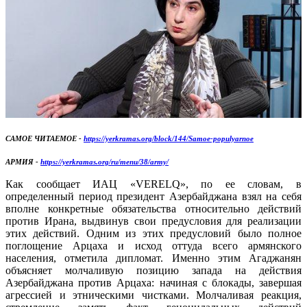
САМОЕ ЧИТАЕМОЕ -
https://yerkramas.org/block/144/Samoe-populyarnoe
АРМИЯ -
https://yerkramas.org/ru/menu/38/army/
Как сообщает ИАЦ «VERELQ», по ее словам, в
определенный период президент Азербайджана взял на себя
вполне конкретные обязательства относительно действий
против Ирана, выдвинув свои предусловия для реализации
этих действий. Одним из этих предусловий было полное
поглощение Арцаха и исход оттуда всего армянского
населения, отметила дипломат. Именно этим Агаджанян
объясняет молчаливую позицию запада на действия
Азербайджана против Арцаха: начиная с блокады, завершая
агрессией и этническими чистками. Молчаливая реакция,