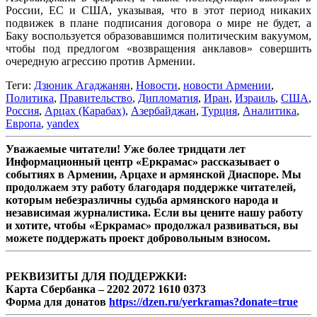
России, ЕС и США, указывая, что в этот период никаких
подвижек в плане подписания договора о мире не будет, а
Баку воспользуется образовавшимся политическим вакуумом,
чтобы под предлогом «возвращения анклавов» совершить
очередную агрессию против Армении.
Теги:
Дзюник Агаджанян
,
Новости
,
новости Армении
,
Политика
,
Правительство
,
Дипломатия
,
Иран
,
Израиль
,
США
,
Россия
,
Арцах (Карабах)
,
Азербайджан
,
Турция
,
Аналитика
,
Европа
,
yandex
Уважаемые читатели! Уже более тридцати лет
Информационный центр «Еркрамас» рассказывает о
событиях в Армении, Арцахе и армянской Диаспоре. Мы
продолжаем эту работу благодаря поддержке читателей,
которым небезразличны судьба армянского народа и
независимая журналистика. Если вы цените нашу работу
и хотите, чтобы «Еркрамас» продолжал развиваться, вы
можете поддержать проект добровольным взносом.
РЕКВИЗИТЫ ДЛЯ ПОДДЕРЖКИ:
Карта Сбербанка – 2202 2072 1610 0373
Форма для донатов
https://dzen.ru/yerkramas?donate=true