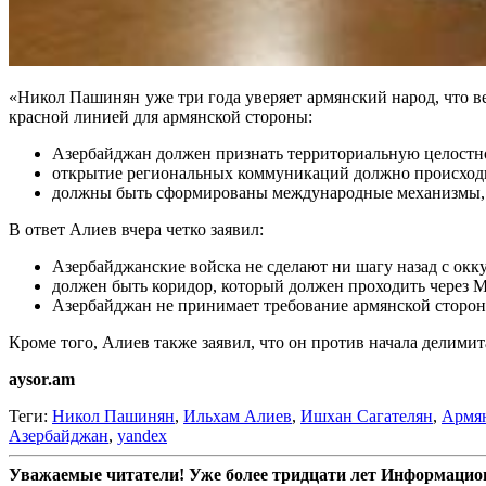
«Никол Пашинян уже три года уверяет армянский народ, что 
красной линией для армянской стороны:
Азербайджан должен признать территориальную целостн
открытие региональных коммуникаций должно происходит
должны быть сформированы международные механизмы, 
В ответ Алиев вчера четко заявил:
Азербайджанские войска не сделают ни шагу назад с окк
должен быть коридор, который должен проходить через 
Азербайджан не принимает требование армянской сторо
Кроме того, Алиев также заявил, что он против начала делими
aysor.am
Теги:
Никол Пашинян
,
Ильхам Алиев
,
Ишхан Сагателян
,
Армя
Азербайджан
,
yandex
Уважаемые читатели! Уже более тридцати лет Информацион