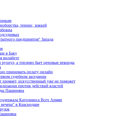
вникам
ноборства, теннис, хоккей
избежна
подсудимых
ратного предприятия" Запада
ия
ще в Баку
м вилайете
 рухнул, а топливо бьет ценовые рекорды
н
жно принимать оплату онлайн
ервом судебном заседании
т хромает, искусственный уже не поможет
илизации против действий властей
анды Пашиняна
поддержала Католикоса Всех Армян
вечера" в Краснодаре
рузок
 Пашиняна