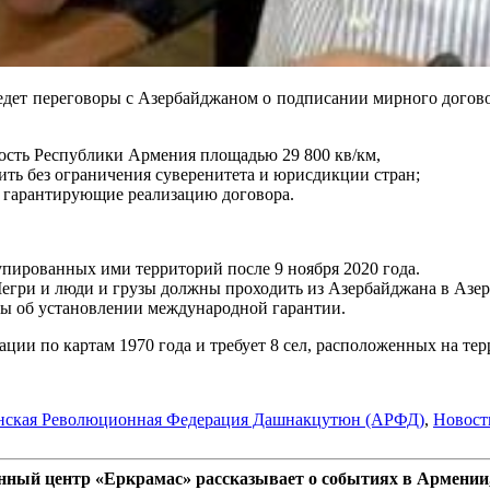
ведет переговоры с Азербайджаном о подписании мирного догово
ость Республики Армения площадью 29 800 кв/км,
ь без ограничения суверенитета и юрисдикции стран;
гарантирующие реализацию договора.
упированных ими территорий после 9 ноября 2020 года.
Мегри и люди и грузы должны проходить из Азербайджана в Азер
ны об установлении международной гарантии.
тации по картам 1970 года и требует 8 сел, расположенных на т
нская Революционная Федерация Дашнакцутюн (АРФД)
,
Новост
ный центр «Еркрамас» рассказывает о событиях в Армении,