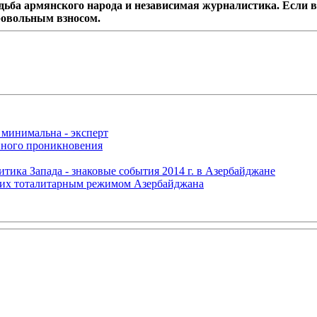
дьба армянского народа и независимая журналистика. Если в
ровольным взносом.
 минимальна - эксперт
нного проникновения
итика Запада - знаковые события 2014 г. в Азербайджане
щих тоталитарным режимом Азербайджана