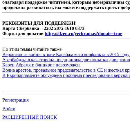
благодаря поддержке читателей, которым небезразличны су
продолжал развиваться, вы можете поддержать проект доб
РЕКВИЗИТЫ ДЛЯ ПОДДЕРЖКИ:
Карта Сбербанка – 2202 2072 1610 0373
Форма для донатов
https://dzen.ru/yerkramas?donate=true
По этим темам читайте также
Вероятность войны в зоне Карабахского конфликта в 2015 году
Азербайджанская сторона предприняла две попытки диверсио
Карен Абрамян: блицкриг невозможен
Волна арестов, провальное председательство в СЕ и жесткая кр
В Европарламенте обсуждена проблема преследования верую
Регистрация
Войти
РАСШИРЕННЫЙ ПОИСК