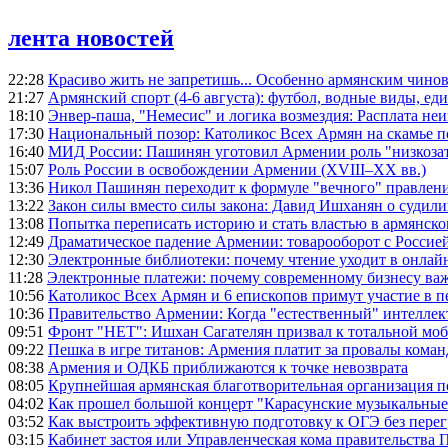
лента новостей
22:28
Красиво жить не запретишь... Особенно армянским чино
21:27
Армянский спорт (4-6 августа): футбол, водные виды, еди
18:10
Энвер-паша, "Немесис" и логика возмездия: Расплата не
17:30
Национальный позор: Католикос Всех Армян на скамье 
16:40
МИД России: Пашинян уготовил Армении роль "низкозат
15:07
Роль России в освобождении Армении (XVIII–XX вв.)
13:36
Никол Пашинян переходит к формуле "вечного" правлен
13:22
Закон силы вместо силы закона: Давид Ишханян о судили
13:08
Попытка переписать историю и стать властью в армянско
12:49
Драматическое падение Армении: товарооборот с Россией
12:30
Электронные библиотеки: почему чтение уходит в онлай
11:28
Электронные платежи: почему современному бизнесу ва
10:56
Католикос Всех Армян и 6 епископов примут участие в п
10:36
Правительство Армении: Когда "естественный" интеллек
09:51
Фронт "НЕТ": Ишхан Сагателян призвал к тотальной моб
09:22
Пешка в игре титанов: Армения платит за провалы ком
08:38
Армения и ОДКБ приближаются к точке невозврата
08:05
Крупнейшая армянская благотворительная организация 
04:02
Как прошел большой концерт "Карасунские музыкальные 
03:52
Как выстроить эффективную подготовку к ОГЭ без перег
03:15
Кабинет застоя или Управленческая кома правительства