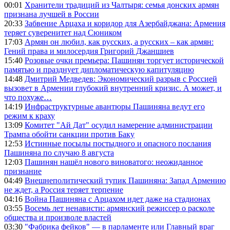
00:01
Хранители традиций из Чалтыря: семья донских армян
признана лучшей в России
20:33
Забвение Арцаха и коридор для Азербайджана: Армения
теряет суверенитет над Сюником
17:03
Армян он любил, как русских, а русских – как армян:
Гений права и милосердия Григорий Джаншиев
15:40
Розовые очки премьера: Пашинян торгует исторической
памятью и празднует дипломатическую капитуляцию
14:48
Дмитрий Медведев: Экономический разрыв с Россией
вызовет в Армении глубокий внутренний кризис. А может, и
что похуже…
14:19
Инфраструктурные авантюры Пашиняна ведут его
режим к краху
13:09
Комитет "Ай Дат" осудил намерение администрации
Трампа обойти санкции против Баку
12:53
Истинные посылы постыдного и опасного послания
Пашиняна по случаю 8 августа
12:03
Пашинян нашёл нового виноватого: неожиданное
признание
04:49
Внешнеполитический тупик Пашиняна: Запад Армению
не ждет, а Россия теряет терпение
04:16
Война Пашиняна с Арцахом идет даже на стадионах
03:55
Восемь лет ненависти: армянский режиссер о расколе
общества и произволе властей
03:30
"Фабрика фейков" — в парламенте или Главный враг