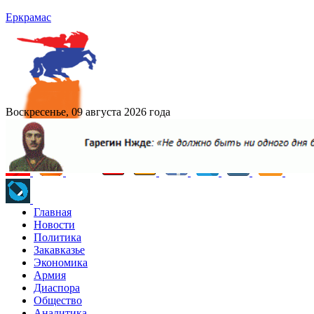
Еркрамас
Воскресенье, 09 августа 2026 года
Главная
Новости
Политика
Закавказье
Экономика
Армия
Диаспора
Общество
Аналитика