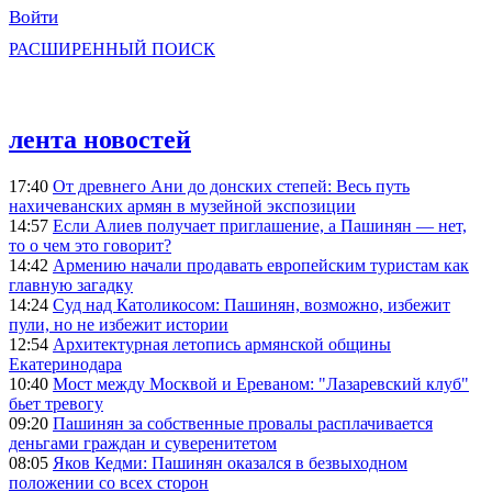
Войти
РАСШИРЕННЫЙ ПОИСК
лента новостей
17:40
От древнего Ани до донских степей: Весь путь
нахичеванских армян в музейной экспозиции
14:57
Если Алиев получает приглашение, а Пашинян — нет,
то о чем это говорит?
14:42
Армению начали продавать европейским туристам как
главную загадку
14:24
Суд над Католикосом: Пашинян, возможно, избежит
пули, но не избежит истории
12:54
Архитектурная летопись армянской общины
Екатеринодара
10:40
Мост между Москвой и Ереваном: "Лазаревский клуб"
бьет тревогу
09:20
Пашинян за собственные провалы расплачивается
деньгами граждан и суверенитетом
08:05
Яков Кедми: Пашинян оказался в безвыходном
положении со всех сторон