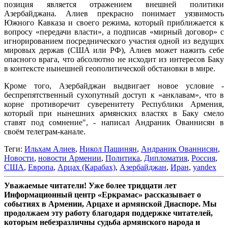
позиция является отражением внешней политики
Азербайджана. Алиев прекрасно понимает уязвимость
Южного Кавказа и своего режима, который приближается к
вопросу «передачи власти», а подписав «мирный договор» с
игнорированием посреднического участия одной из ведущих
мировых держав (США или РФ), Алиев может нажить себе
опасного врага, что абсолютно не исходит из интересов Баку
в контексте нынешней геополитической обстановки в мире.
Кроме того, Азербайджан выдвигает новое условие -
беспрепятственный сухопутный доступ к «анклавам», что в
корне противоречит суверенитету Республики Армения,
который при нынешних армянских властях в Баку смело
ставят под сомнение", - написал Андраник Ованнисян в
своём телеграм-канале.
Теги:
Ильхам Алиев
,
Никол Пашинян
,
Андраник Ованнисян
,
Новости
,
новости Армении
,
Политика
,
Дипломатия
,
Россия
,
США
,
Европа
,
Арцах (Карабах)
,
Азербайджан
,
Иран
,
yandex
Уважаемые читатели! Уже более тридцати лет
Информационный центр «Еркрамас» рассказывает о
событиях в Армении, Арцахе и армянской Диаспоре. Мы
продолжаем эту работу благодаря поддержке читателей,
которым небезразличны судьба армянского народа и