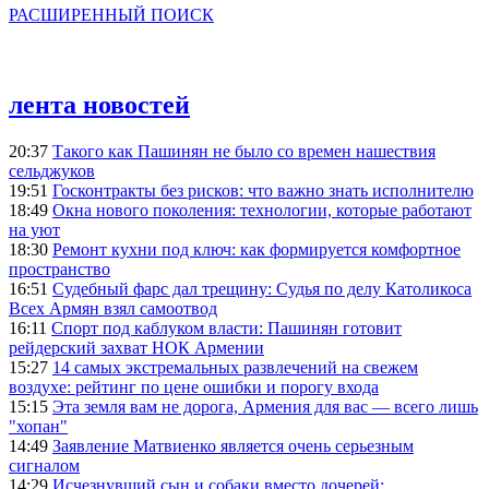
РАСШИРЕННЫЙ ПОИСК
лента новостей
20:37
Такого как Пашинян не было со времен нашествия
сельджуков
19:51
Госконтракты без рисков: что важно знать исполнителю
18:49
Окна нового поколения: технологии, которые работают
на уют
18:30
Ремонт кухни под ключ: как формируется комфортное
пространство
16:51
Судебный фарс дал трещину: Судья по делу Католикоса
Всех Армян взял самоотвод
16:11
Спорт под каблуком власти: Пашинян готовит
рейдерский захват НОК Армении
15:27
14 самых экстремальных развлечений на свежем
воздухе: рейтинг по цене ошибки и порогу входа
15:15
Эта земля вам не дорога, Армения для вас — всего лишь
"хопан"
14:49
Заявление Матвиенко является очень серьезным
сигналом
14:29
Исчезнувший сын и собаки вместо дочерей: