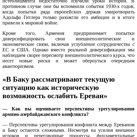
истеблишмента недостаточно изучили уроки истории. В
противном случае они бы вспомнили события 1930-х годов,
когда попытки ряда европейских держав умиротворить
Адольфа Гитлера только разожгли его амбиции и в итоге
привели к мировой войне.
Кроме того, Армения предпринимает попытки
диверсифицировать свои внешнеполитические и
экономические связи, включая углубление сотрудничества с
ЕС и США. Однако вместо реальной диверсификации мы
наблюдаем скорее пересмотр внешнеполитического курса, что
несет новые риски и может обернуться очередным
авантюризмом.
«В Баку рассматривают текущую
ситуацию как историческую
возможность ослабить Ереван»
— Как вы оцениваете перспективы урегулирования
армяно-азербайджанского конфликта?
— Перспективы урегулирования конфликта между Ереваном
и Баку остаются сложными. Несмотря на усилия внешних
игроков и переговорные процессы, фундаментальные