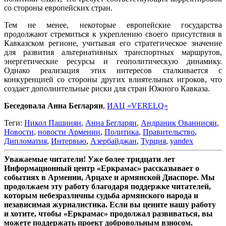
со стороны европейских стран.
Тем не менее, некоторые европейские государства
продолжают стремиться к укреплению своего присутствия в
Кавказском регионе, учитывая его стратегическое значение
для развития альтернативных транспортных маршрутов,
энергетические ресурсы и геополитическую динамику.
Однако реализация этих интересов сталкивается с
конкуренцией со стороны других влиятельных игроков, что
создает дополнительные риски для стран Южного Кавказа.
Беседовала Анна Бегларян
,
ИАЦ «VERELQ»
Теги:
Никол Пашинян
,
Анна Бегларян
,
Андраник Ованнисян
,
Новости
,
новости Армении
,
Политика
,
Правительство
,
Дипломатия
,
Интервью
,
Азербайджан
,
Турция
,
yandex
Уважаемые читатели! Уже более тридцати лет
Информационный центр «Еркрамас» рассказывает о
событиях в Армении, Арцахе и армянской Диаспоре. Мы
продолжаем эту работу благодаря поддержке читателей,
которым небезразличны судьба армянского народа и
независимая журналистика. Если вы цените нашу работу
и хотите, чтобы «Еркрамас» продолжал развиваться, вы
можете поддержать проект добровольным взносом.