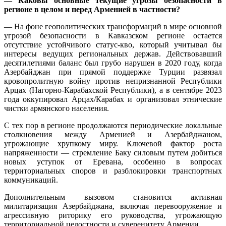
— Каковы основные текущие угрозы безопасности в
регионе в целом и перед Арменией в частности?
— На фоне геополитических трансформаций в мире основной
угрозой безопасности в Кавказском регионе остается
отсутствие устойчивого статус-кво, который учитывал бы
интересы ведущих региональных держав. Действовавший
десятилетиями баланс был грубо нарушен в 2020 году, когда
Азербайджан при прямой поддержке Турции развязал
кровопролитную войну против непризнанной Республики
Арцах (Нагорно-Карабахской Республики), а в сентябре 2023
года оккупировал Арцах/Карабах и организовал этнические
чистки армянского населения.
С тех пор в регионе продолжаются периодические локальные
столкновения между Арменией и Азербайджаном,
угрожающие хрупкому миру. Ключевой фактор роста
напряженности — стремление Баку силовым путем добиться
новых уступок от Еревана, особенно в вопросах
территориальных споров и разблокировки транспортных
коммуникаций.
Дополнительным вызовом становится активная
милитаризация Азербайджана, включая перевооружение и
агрессивную риторику его руководства, угрожающую
территориальной целостности и суверенитету Армении.