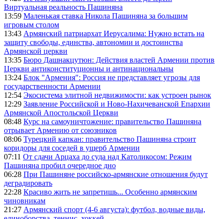
Виртуальная реальность Пашиняна
13:59
Маленькая ставка Никола Пашиняна за большим
игровым столом
13:43
Армянский патриархат Иерусалима: Нужно встать на
защиту свободы, единства, автономии и достоинства
Армянской церкви
13:35
Бюро Дашнакцутюн: Действия властей Армении против
Церкви антиконституционны и антинациональны
13:24
Блок "Армения": Россия не представляет угрозы для
государственности Армении
12:54
Экосистема элитной недвижимости: как устроен рынок
12:29
Заявление Российской и Ново-Нахичеванской Епархии
Армянской Апостольской Церкви
08:48
Курс на самоуничтожение: правительство Пашиняна
отрывает Армению от союзников
08:06
Турецкий капкан: правительство Пашиняна строит
коридоры для соседей в ущерб Армении
07:11
От сдачи Арцаха до суда над Католикосом: Режим
Пашиняна пробил очередное дно
06:28
При Пашиняне российско-армянские отношения будут
деградировать
22:28
Красиво жить не запретишь... Особенно армянским
чиновникам
21:27
Армянский спорт (4-6 августа): футбол, водные виды,
единоборства, теннис, хоккей