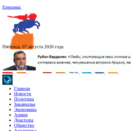
Еркрамас
Пятница, 07 августа 2026 года
Главная
Новости
Политика
Закавказье
Экономика
Армия
Диаспора
Общество
Аналитика