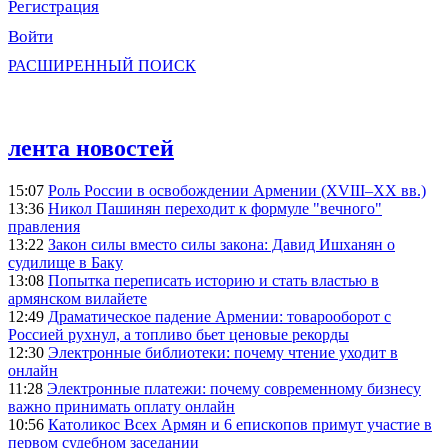
Регистрация
Войти
РАСШИРЕННЫЙ ПОИСК
лента новостей
15:07
Роль России в освобождении Армении (XVIII–XX вв.)
13:36
Никол Пашинян переходит к формуле "вечного"
правления
13:22
Закон силы вместо силы закона: Давид Ишханян о
судилище в Баку
13:08
Попытка переписать историю и стать властью в
армянском вилайете
12:49
Драматическое падение Армении: товарооборот с
Россией рухнул, а топливо бьет ценовые рекорды
12:30
Электронные библиотеки: почему чтение уходит в
онлайн
11:28
Электронные платежи: почему современному бизнесу
важно принимать оплату онлайн
10:56
Католикос Всех Армян и 6 епископов примут участие в
первом судебном заседании