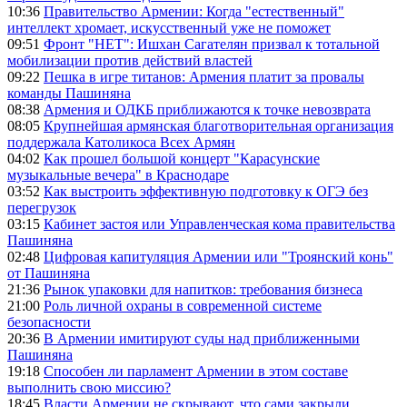
10:36
Правительство Армении: Когда "естественный"
интеллект хромает, искусственный уже не поможет
09:51
Фронт "НЕТ": Ишхан Сагателян призвал к тотальной
мобилизации против действий властей
09:22
Пешка в игре титанов: Армения платит за провалы
команды Пашиняна
08:38
Армения и ОДКБ приближаются к точке невозврата
08:05
Крупнейшая армянская благотворительная организация
поддержала Католикоса Всех Армян
04:02
Как прошел большой концерт "Карасунские
музыкальные вечера" в Краснодаре
03:52
Как выстроить эффективную подготовку к ОГЭ без
перегрузок
03:15
Кабинет застоя или Управленческая кома правительства
Пашиняна
02:48
Цифровая капитуляция Армении или "Троянский конь"
от Пашиняна
21:36
Рынок упаковки для напитков: требования бизнеса
21:00
Роль личной охраны в современной системе
безопасности
20:36
В Армении имитируют суды над приближенными
Пашиняна
19:18
Способен ли парламент Армении в этом составе
выполнить свою миссию?
18:45
Власти Армении не скрывают, что сами закрыли