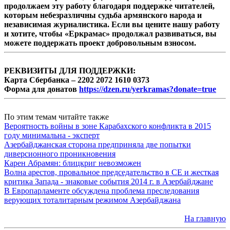
продолжаем эту работу благодаря поддержке читателей,
которым небезразличны судьба армянского народа и
независимая журналистика. Если вы цените нашу работу
и хотите, чтобы «Еркрамас» продолжал развиваться, вы
можете поддержать проект добровольным взносом.
РЕКВИЗИТЫ ДЛЯ ПОДДЕРЖКИ:
Карта Сбербанка – 2202 2072 1610 0373
Форма для донатов
https://dzen.ru/yerkramas?donate=true
По этим темам читайте также
Вероятность войны в зоне Карабахского конфликта в 2015
году минимальна - эксперт
Азербайджанская сторона предприняла две попытки
диверсионного проникновения
Карен Абрамян: блицкриг невозможен
Волна арестов, провальное председательство в СЕ и жесткая
критика Запада - знаковые события 2014 г. в Азербайджане
В Европарламенте обсуждена проблема преследования
верующих тоталитарным режимом Азербайджана
На главную