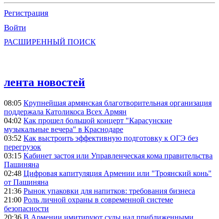
Регистрация
Войти
РАСШИРЕННЫЙ ПОИСК
лента новостей
08:05
Крупнейшая армянская благотворительная организация
поддержала Католикоса Всех Армян
04:02
Как прошел большой концерт "Карасунские
музыкальные вечера" в Краснодаре
03:52
Как выстроить эффективную подготовку к ОГЭ без
перегрузок
03:15
Кабинет застоя или Управленческая кома правительства
Пашиняна
02:48
Цифровая капитуляция Армении или "Троянский конь"
от Пашиняна
21:36
Рынок упаковки для напитков: требования бизнеса
21:00
Роль личной охраны в современной системе
безопасности
20:36
В Армении имитируют суды над приближенными