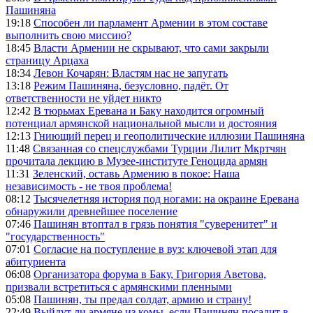
Пашиняна
19:18
Способен ли парламент Армении в этом составе
выполнить свою миссию?
18:45
Власти Армении не скрывают, что сами закрыли
страницу Арцаха
18:34
Левон Кочарян: Властям нас не запугать
13:18
Режим Пашиняна, безусловно, падёт. От
ответственности не уйдет никто
12:42
В тюрьмах Еревана и Баку находится огромный
потенциал армянской национальной мысли и достояния
12:13
Гниющий перец и геополитические иллюзии Пашиняна
11:48
Связанная со спецслужбами Турции Лилит Мкртчян
прочитала лекцию в Музее-институте Геноцида армян
11:31
Зеленский, оставь Армению в покое: Наша
независимость - не твоя проблема!
08:12
Тысячелетняя история под ногами: на окраине Еревана
обнаружили древнейшее поселение
07:46
Пашинян втоптал в грязь понятия "суверенитет" и
"государственность"
07:01
Согласие на поступление в вуз: ключевой этап для
абитуриента
06:08
Организатора форума в Баку, Григория Аветова,
призвали встретиться с армянскими пленными
05:08
Пашинян, ты предал солдат, армию и страну!
22:49
Выйдут ли армяне из комы, если Пашинян посадит в