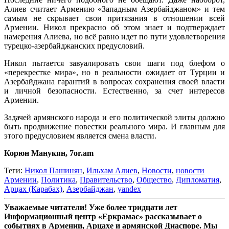
Алиев считает Армению «Западным Азербайджаном» и тем
самым не скрывает свои притязания в отношении всей
Армении. Никол прекрасно об этом знает и подтверждает
намерения Алиева, но всё равно идет по пути удовлетворения
турецко-азербайджанских предусловий.
Никол пытается завуалировать свои шаги под блефом о
«перекрестке мира», но в реальности ожидает от Турции и
Азербайджана гарантий в вопросах сохранения своей власти
и личной безопасности. Естественно, за счет интересов
Армении.
Задачей армянского народа и его политической элиты должно
быть продвижение повестки реального мира. И главным для
этого предусловием является смена власти.
Корюн Манукян, 7or.am
Теги:
Никол Пашинян
,
Ильхам Алиев
,
Новости
,
новости
Армении
,
Политика
,
Правительство
,
Общество
,
Дипломатия
,
Арцах (Карабах)
,
Азербайджан
,
yandex
Уважаемые читатели! Уже более тридцати лет
Информационный центр «Еркрамас» рассказывает о
событиях в Армении, Арцахе и армянской Диаспоре. Мы