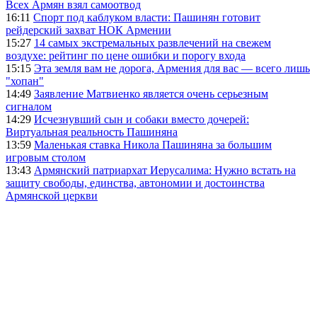
Всех Армян взял самоотвод
16:11
Спорт под каблуком власти: Пашинян готовит
рейдерский захват НОК Армении
15:27
14 самых экстремальных развлечений на свежем
воздухе: рейтинг по цене ошибки и порогу входа
15:15
Эта земля вам не дорога, Армения для вас — всего лишь
"хопан"
14:49
Заявление Матвиенко является очень серьезным
сигналом
14:29
Исчезнувший сын и собаки вместо дочерей:
Виртуальная реальность Пашиняна
13:59
Маленькая ставка Никола Пашиняна за большим
игровым столом
13:43
Армянский патриархат Иерусалима: Нужно встать на
защиту свободы, единства, автономии и достоинства
Армянской церкви