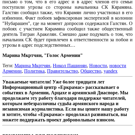
письмо о том, что в его адрес и в адрес членов его семьи
поступили угрозы со стороны начальника СК Кярамяна.
Галстян сообщил также, что Кярамян лично участвовал в его
избиении. Факт побоев зафиксирован экспертизой в колонии
"Нубарашен", где на момент допросов содержался Галстян. О
побоях с участием Кярамяна сообщил также общественный
деятель Тигран Аракелян. Смешно даже подумать о том, что
начальник СК будет привлечен к ответственности за побои и
угрозы в адрес подследственных…
Марина Мкртчян, "Голос Армении"
Теги:
Марина Мкртчян
,
Никол Пашинян
,
Новости
,
новости
Армении
,
Политика
,
Правительство
,
Общество
,
yandex
Уважаемые читатели! Уже более тридцати лет
Информационный центр «Еркрамас» рассказывает о
событиях в Армении, Арцахе и армянской Диаспоре. Мы
продолжаем эту работу благодаря поддержке читателей,
которым небезразличны судьба армянского народа и
независимая журналистика. Если вы цените нашу работу
и хотите, чтобы «Еркрамас» продолжал развиваться, вы
можете поддержать проект добровольным взносом.