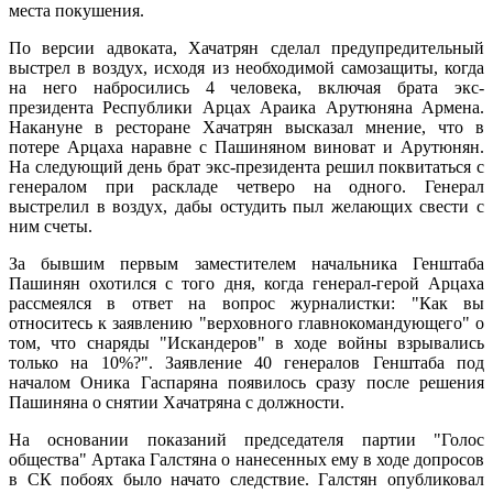
места покушения.
По версии адвоката, Хачатрян сделал предупредительный
выстрел в воздух, исходя из необходимой самозащиты, когда
на него набросились 4 человека, включая брата экс-
президента Республики Арцах Араика Арутюняна Армена.
Накануне в ресторане Хачатрян высказал мнение, что в
потере Арцаха наравне с Пашиняном виноват и Арутюнян.
На следующий день брат экс-президента решил поквитаться с
генералом при раскладе четверо на одного. Генерал
выстрелил в воздух, дабы остудить пыл желающих свести с
ним счеты.
За бывшим первым заместителем начальника Генштаба
Пашинян охотился с того дня, когда генерал-герой Арцаха
рассмеялся в ответ на вопрос журналистки: "Как вы
относитесь к заявлению "верховного главнокомандующего" о
том, что снаряды "Искандеров" в ходе войны взрывались
только на 10%?". Заявление 40 генералов Генштаба под
началом Оника Гаспаряна появилось сразу после решения
Пашиняна о снятии Хачатряна с должности.
На основании показаний председателя партии "Голос
общества" Артака Галстяна о нанесенных ему в ходе допросов
в СК побоях было начато следствие. Галстян опубликовал