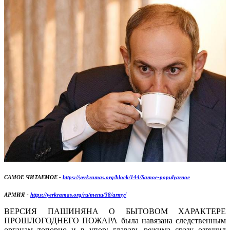
САМОЕ ЧИТАЕМОЕ -
https://yerkramas.org/block/144/Samoe-populyarnoe
АРМИЯ -
https://yerkramas.org/ru/menu/38/army/
ВЕРСИЯ ПАШИНЯНА О БЫТОВОМ ХАРАКТЕРЕ
ПРОШЛОГОДНЕГО ПОЖАРА была навязана следственным
органам топорно и в упор: главарь режима сразу озвучил