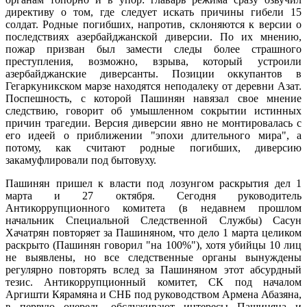
директиву о том, где следует искать причины гибели 15
солдат. Родные погибших, напротив, склоняются к версии о
последствиях азербайджанской диверсии. По их мнению,
пожар призван был замести следы более страшного
преступления, возможно, взрыва, который устроили
азербайджанские диверсанты. Позиции оккупантов в
Гегаркуникском марзе находятся неподалеку от деревни Азат.
Поспешность, с которой Пашинян навязал свое мнение
следствию, говорит об умышленном сокрытии истинных
причин трагедии. Версия диверсии явно не монтировалась с
его идеей о приближении "эпохи длительного мира", а
потому, как считают родные погибших, диверсию
закамуфлировали под бытовуху.
Пашинян пришел к власти под лозунгом раскрытия дел 1
марта и 27 октября. Сегодня руководитель
Антикоррупционного комитета (в недавнем прошлом
начальник Специальной Следственной Службы) Сасун
Хачатрян повторяет за Пашиняном, что дело 1 марта целиком
раскрыто (Пашинян говорил "на 100%"), хотя убийцы 10 лиц
не выявлены, но все следственные органы вынуждены
регулярно повторять вслед за Пашиняном этот абсурдный
тезис. Антикоррупционный комитет, СК под началом
Аргишти Кярамяна и СНБ под руководством Армена Абазяна,
в первую очередь, обслуживают интересы Пашиняна и