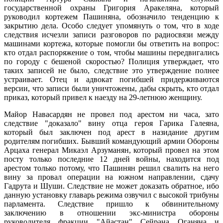
государственной охраны Григория Аракеляна, который
руководил кортежем Пашиняна, обозначило тенденцию к
закрытию дела. Особо следует упомянуть о том, что в ходе
следствия исчезли записи разговоров по радиосвязи между
машинами кортежа, которые помогли бы ответить на вопрос:
кто отдал распоряжение о том, чтобы машины передвигались
по городу с бешеной скоростью? Полиция утверждает, что
таких записей не было, следствие это утверждение полнее
устраивает. Отец и адвокат погибшей придерживаются
версии, что записи были уничтожены, дабы скрыть, кто отдал
приказ, который привел к наезду на 29-летнюю женщину.
Майор Навасардян не провел под арестом ни часа, зато
следствие "доказало" вину отца героя Гарика Галеяна,
который был заключен под арест в назидание другим
родителям погибших. Бывший командующий армии Обороны
Арцаха генерал Микаэл Арзуманян, который провел на этом
посту только последние 12 дней войны, находится под
арестом только потому, что Пашинян решил свалить на него
вину за провал операции на южном направлении, сдачу
Гадрута и Шуши. Следствие не может доказать обратное, ибо
данную установку главарь режима озвучил с высокой трибуны
парламента. Следствие пришло к обвинительному
заключению в отношении экс-министра обороны
руководителя фракции "Айастан" Сейрана Оганяна и