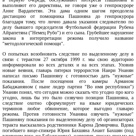
выполняют его директивы, не говоря уже о генпрокуроре
Анне Вардапетян. Эта дама одним шагом преодолела
дистанцию от помощника Пашиняна до генпрокурора
благодаря тому, что лично давала указания следователю по
делу бывшего председателя Футбольной федерации Рубена
Айрапетяна ("Немец Рубо") и его сына. Грубейшее нарушение
закона в интерпретации режима получило название
"методологической помощи".
О попытках возобновить следствие по выделенному делу в
связи с терактом 27 октября 1999 г. мы свою аудиторию
информировали во всех деталях и на всех этапах. Уловив
новые веяния, главарь пятерки террористов Наири Унанян
написал письмо Пашиняну с готовностью дать "нужные"
показания. После посещения его камеры Арманом
Бабаджаняном ( ныне лидер партии "Во имя республики")
Унанян понял, что сегодня можно сказать что угодно про кого
угодно, лишь бы это было созвучно позиции Пашиняна, а
следствие охотно сформулирует на языке юридических
терминов любое обвинение, которое выгодно главарю
режима. Против готовности Унаняна озвучить "нужные"
Пашиняну показания по выделенному делу об организаторах
теракта высказались родственники Карена Демирчяна. Вдова
погибшего вице-спикера Юрия Бахшяна Анаит Бахшян (под
влиянием того же Бабаджаняна), напротив, писала письма во