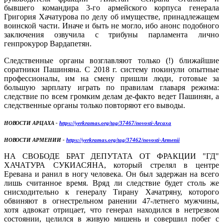
бывшего командира 3-го армейского корпуса генерала
Григория Хачатурова по делу об имуществе, принадлежащем
воинской части. Иначе и быть не могло, ибо анонс подобного
заключения озвучила с трибуны парламента лично
генпрокурор Вардапетян.
Следственные органы возглавляют только (!) ближайшие
соратники Пашиняна. С 2018 г. систему покинули опытные
профессионалы, им на смену пришли люди, готовые за
большую зарплату играть по правилам главаря режима:
следствие по всем громким делам де-факто ведет Пашинян, а
следственные органы только повторяют его выводы.
НОВОСТИ АРЦАХА -
https://yerkramas.org/tag/37467/novosti-Arcaxa
НОВОСТИ АРМЕНИИ -
https://yerkramas.org/tag/37462/novosti-Armenii
НА СВОБОДЕ БРАТ ДЕПУТАТА ОТ ФРАКЦИИ "ГД"
ХАЧАТУРА СУКИАСЯНА, который стрелял в центре
Еревана и ранил в ногу человека. Он был задержан на всего
лишь считанное время. Вряд ли следствие будет столь же
снисходительно к генералу Тирану Хачатряну, которого
обвиняют в огнестрельном ранении 47-летнего мужчины,
хотя адвокат отрицает, что генерал находился в нетрезвом
состоянии, целился в живую мишень и совершил побег с