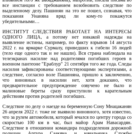
все инстанции с требованием возобновить следствие по
выделенному делу. Пашинян на это не пошел, сознавая, что
показания Унаняна вряд ли кому-то покажутся
убедительными…
ИНСТИТУТ СЛЕДСТВИЯ РАБОТАЕТ НА ИНТЕРЕСЫ
ОДНОГО ЛИЦА, а потому нет никакой надежды на
выявление истины, например, по факту взрывов 14 августа
2022 г. на ярмарке Сурмалу, приведших к гибели 16 людей
(тело еще одного так и не нашли). Вся страна наблюдала на
телеэкранах насилие над родителями погибших героев в
военном пантеоне "Ераблур" 21 сентября того же года. Следы
насилия зафиксированы соответствующими экспертизами, а
следствие, согласно воле Пашиняна, пришло к заключению,
что виновных в насилии нет, хотя доказано, что
предварительное предупреждение озвучено не было и
малиновые береты сразу приступили к карательным
действиям против родителей погибших.
Следствие по делу о наезде на беременную Сону Мнацаканян
26 апреля 2022 г. тоже не выявило виновного, хотя известно,
что за рулем автомобиля, который мчался по центру города со
скоростью 100 км в час, был майор Арам Навасардян.
Следствие в отношении командира подразделения дорожной
полиции Артура Саакяна и начальника Службы