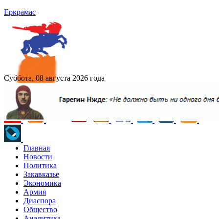
Еркрамас
Суббота, 08 августа 2026 года
Главная
Новости
Политика
Закавказье
Экономика
Армия
Диаспора
Общество
Аналитика