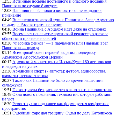
12:53
Истинные посылы постыдного и опасного послания
Пашиняна по случаю 8 августа
12:03
Пашинян нашёл нового виноватого: неожиданное
признание
04:49
Внешнеполитический тупик Пашиняна: Запад Армению
не ждет, а Россия теряет терпение
04:16
Война Пашиняна с Арцахом идет даже на стадионах
03:55
Восемь лет ненависти: армянский режиссер о расколе
общества и произволе властей
03:30
"Фабрика фейков" — в парламенте или Главный враг
Пашиняна — правда
01:14
Всемирный совет церквей выразил поддержку
Армянской Апостольской Церкви
00:17
Армянский монастырь на Иссык-Куле: 160 лет поисков
и надежды на успех
21:30
Армянский спорт (7 августа): футбол, единоборства,
шахматы, легкая атлетика
20:37
Такого как Пашинян не было со времен нашествия
сельджуков
19:51
Госконтракты без рисков: что важно знать исполнителю
18:49
Окна нового поколения: технологии, которые работают
на уют
18:30
Ремонт кухни под ключ: как формируется комфортное
пространство
16:51
Судебный фарс дал трещину: Судья по делу Католикоса