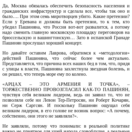
Да, Москва обязалась обеспечить безопасность населения и
гражданских инфраструктур и сделала все, чтобы так оно и
было…. При этом семь миротворцев убито. Какие претензии?
Если у Еревана и должны быть претензии, то к тем, кто
убедил Пашиняна, что Россия вот-вот развалится, а потому
надо сменить главную московскую площадку переговоров на
брюссельскую и вашингтонскую… Зато в испанской Гранаде
Пашинян прослушал хороший концерт.
Но давайте оставим Лаврова, обратимся к «методологии»
действий Пашиняна, что сейчас более чем актуально.
Представляется, что причина всех наших бед в том, что, придя
с улицы к власти, Пашиняна захлестнула звездная болезнь, и
он решил, что теперь море ему по колено.
«АРЦАХ – ЭТО АРМЕНИЯ И ТОЧКА», –
ТОРЖЕСТВЕННО ПРОВОЗГЛАСИЛ КАК-ТО ПАШИНЯН,
чувствуя себя великим лидером, ведь он заявил то, что не
позволяли себе ни Левон Тер-Петросян, ни Роберт Кочарян,
ни Серж Саргсян. И поскольку Пашинян ощущал себя
великим лидером, в его голове не возник вопрос: «А почему,
собственно, они этого не заявляли?».
Не заявляли, потому что понимали: в реальной политике
важно не приятное для ушей народа словоблудие, а реальные