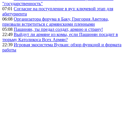
"государственность"
07:01
Согласие на поступление в вуз: ключевой этап для
абитуриента
06:08
Организатора форума в Баку, Григория Аветова,
призвали встретиться с армянскими пленными
05:08
Пашинян, ты предал солдат, армию и страну!
22:49
Выйдут ли армяне из комы, если Пашинян посадит в
тюрьму Католикоса Всех Армян?
22:39
Игровая экосистема Вулкан: обзор функций и формата
работы