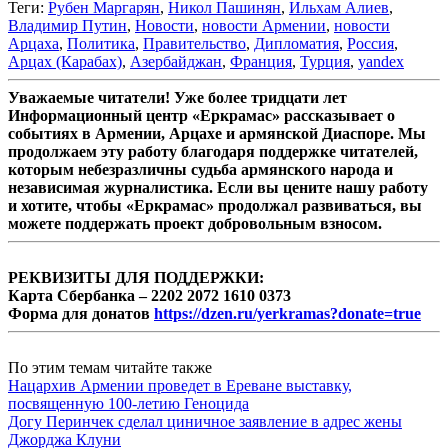
Теги:
Рубен Маргарян
,
Никол Пашинян
,
Ильхам Алиев
,
Владимир Путин
,
Новости
,
новости Армении
,
новости
Арцаха
,
Политика
,
Правительство
,
Дипломатия
,
Россия
,
Арцах (Карабах)
,
Азербайджан
,
Франция
,
Турция
,
yandex
Уважаемые читатели! Уже более тридцати лет
Информационный центр «Еркрамас» рассказывает о
событиях в Армении, Арцахе и армянской Диаспоре. Мы
продолжаем эту работу благодаря поддержке читателей,
которым небезразличны судьба армянского народа и
независимая журналистика. Если вы цените нашу работу
и хотите, чтобы «Еркрамас» продолжал развиваться, вы
можете поддержать проект добровольным взносом.
РЕКВИЗИТЫ ДЛЯ ПОДДЕРЖКИ:
Карта Сбербанка – 2202 2072 1610 0373
Форма для донатов
https://dzen.ru/yerkramas?donate=true
По этим темам читайте также
Нацархив Армении проведет в Ереване выставку,
посвященную 100-летию Геноцида
Догу Перинчек сделал циничное заявление в адрес жены
Джорджа Клуни