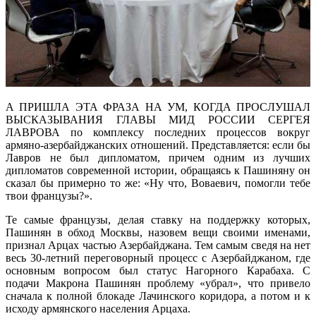
А ПРИШЛА ЭТА ФРАЗА НА УМ, КОГДА ПРОСЛУШАЛ
ВЫСКАЗЫВАНИЯ ГЛАВЫ МИД РОССИИ СЕРГЕЯ
ЛАВРОВА по комплексу последних процессов вокруг
армяно-азербайджанских отношений. Представляется: если бы
Лавров не был дипломатом, причем одним из лучших
дипломатов современной истории, обращаясь к Пашиняну он
сказал бы примерно то же: «Ну что, Воваевич, помогли тебе
твои французы?».
Те самые французы, делая ставку на поддержку которых,
Пашинян в обход Москвы, назовем вещи своими именами,
признал Арцах частью Азербайджана. Тем самым сведя на нет
весь 30-летний переговорный процесс с Азербайджаном, где
основным вопросом был статус Нагорного Карабаха. С
подачи Макрона Пашинян проблему «убрал», что привело
сначала к полной блокаде Лачинского коридора, а потом и к
исходу армянского населения Арцаха.