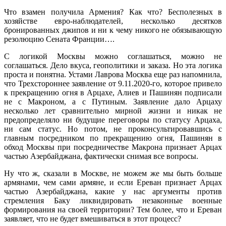
Что взамен получила Армения? Как что? Бесполезных в
хозяйстве евро-наблюдателей, несколько десятков
бронированных джипов и ни к чему никого не обязывающую
резолюцию Сената Франции….
С логикой Москвы можно соглашаться, можно не
соглашаться. Дело вкуса, геополитики и заказа. Но эта логика
проста и понятна. Устами Лаврова Москва еще раз напомнила,
что Трехстороннее заявление от 9.11.2020-го, которое привело
к прекращению огня в Арцахе, Алиев и Пашинян подписали
не с Макроном, а с Путиным. Заявление дало Арцаху
несколько лет сравнительно мирной жизни и никак не
предопределяло ни будущие переговоры по статусу Арцаха,
ни сам статус. Но потом, не проконсультировавшись с
главным посредником по прекращению огня, Пашинян в
обход Москвы при посредничестве Макрона признает Арцах
частью Азербайджана, фактически снимая все вопросы.
Ну что ж, сказали в Москве, не можем же мы быть больше
армянами, чем сами армяне, и если Ереван признает Арцах
частью Азербайджана, какие у нас аргументы против
стремления Баку ликвидировать незаконные военные
формирования на своей территории? Тем более, что и Ереван
заявляет, что не будет вмешиваться в этот процесс?