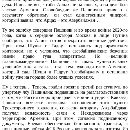
дела. И делали все, чтобы Арцах не на словах, а на деле был
частью Армении. Словоблудие же Пашиняна привело к
результату обратному: он стал единственным лидером,
который заявил, что Арцах – это Азербайджан…
Ту же ошибку совершил Пашинян и во время войны 2020-го
года, когда в середине октября Москва в лице Путина
сообщила, что Алиев готов прекратить военные действия.
При этом Шуши и Гадрут оставались под армянским
контролем, но с условием, что азербайджанские беженцы
имели право туда возвратиться. Но «великий
главнокомандующий» Пашинян от таких «унизительных
условий» отказался и… стал тем руководителем Армении,
который сдал Шуши и Гадрут Азербайджану и остановил
войну уже на гораздо более худших условиях.
Ну а теперь… Теперь, грабли грозят в третий раз стукнуть по
упертому лбу Пашиняна: поддавшись на разглагольствования
о том, что Россия скоро проиграет в войне и уйдет с Кавказа,
Пашинян всячески оттягивал исполнение того пункта
Трехстороннего заявления, согласно которому Азербайджан
получал возможность связи с Нахиджеваном через
территорию Армении. При этом, согласно подписанному
документу, Ереван обеспечивал безопасность транзита, а
пограничные войска ФСБ России - контроль за транзитом. Из