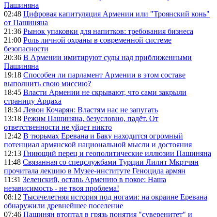
Пашиняна
02:48
Цифровая капитуляция Армении или "Троянский конь"
от Пашиняна
21:36
Рынок упаковки для напитков: требования бизнеса
21:00
Роль личной охраны в современной системе
безопасности
20:36
В Армении имитируют суды над приближенными
Пашиняна
19:18
Способен ли парламент Армении в этом составе
выполнить свою миссию?
18:45
Власти Армении не скрывают, что сами закрыли
страницу Арцаха
18:34
Левон Кочарян: Властям нас не запугать
13:18
Режим Пашиняна, безусловно, падёт. От
ответственности не уйдет никто
12:42
В тюрьмах Еревана и Баку находится огромный
потенциал армянской национальной мысли и достояния
12:13
Гниющий перец и геополитические иллюзии Пашиняна
11:48
Связанная со спецслужбами Турции Лилит Мкртчян
прочитала лекцию в Музее-институте Геноцида армян
11:31
Зеленский, оставь Армению в покое: Наша
независимость - не твоя проблема!
08:12
Тысячелетняя история под ногами: на окраине Еревана
обнаружили древнейшее поселение
07:46
Пашинян втоптал в грязь понятия "суверенитет" и