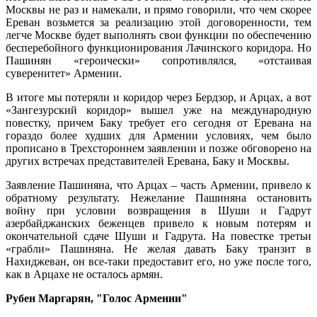
Москвы не раз и намекали, и прямо говорили, что чем скорее
Ереван возьмется за реализацию этой договоренности, тем
легче Москве будет выполнять свои функции по обеспечению
бесперебойного функционирования Лачинского коридора. Но
Пашинян «героически» сопротивлялся, «отстаивая
суверенитет» Армении.
В итоге мы потеряли и коридор через Бердзор, и Арцах, а вот
«Зангезурский коридор» вышел уже на международную
повестку, причем Баку требует его сегодня от Еревана на
гораздо более худших для Армении условиях, чем было
прописано в Трехстороннем заявлении и позже обговорено на
других встречах представителей Еревана, Баку и Москвы.
Заявление Пашиняна, что Арцах – часть Армении, привело к
обратному результату. Нежелание Пашиняна остановить
войну при условии возвращения в Шуши и Гадрут
азербайджанских беженцев привело к новым потерям и
окончательной сдаче Шуши и Гадрута. На повестке третьи
«грабли» Пашиняна. Не желая давать Баку транзит в
Нахиджеван, он все-таки предоставит его, но уже после того,
как в Арцахе не осталось армян.
Рубен Маргарян, "Голос Армении"