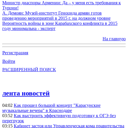
Министр диаспоры Армении: Да – у меня есть требования к
Турции!
А. Демоян: Музей-институт Геноцида армян готов
проведению мероприятий в 2015 г. на должном уровне
Вероятность войны в зоне Карабахского конфликта в 2015
году минимальна - эксперт
На главную
Регистрация
Войти
РАСШИРЕННЫЙ ПОИСК
лента новостей
04:02
Как прошел большой концерт "Карасунские
музыкальные вечера" в Краснодаре
03:52
Как выстроить эффективную подготовку к ОГЭ без
перегрузок
03:15
Кабинет застоя или Управленческая кома правительства