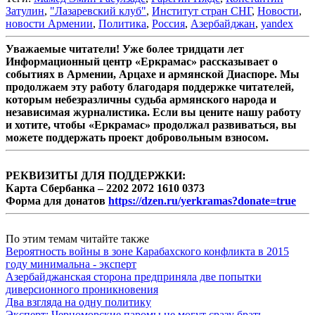
Затулин
,
"Лазаревский клуб"
,
Институт стран СНГ
,
Новости
,
новости Армении
,
Политика
,
Россия
,
Азербайджан
,
yandex
Уважаемые читатели! Уже более тридцати лет
Информационный центр «Еркрамас» рассказывает о
событиях в Армении, Арцахе и армянской Диаспоре. Мы
продолжаем эту работу благодаря поддержке читателей,
которым небезразличны судьба армянского народа и
независимая журналистика. Если вы цените нашу работу
и хотите, чтобы «Еркрамас» продолжал развиваться, вы
можете поддержать проект добровольным взносом.
РЕКВИЗИТЫ ДЛЯ ПОДДЕРЖКИ:
Карта Сбербанка – 2202 2072 1610 0373
Форма для донатов
https://dzen.ru/yerkramas?donate=true
По этим темам читайте также
Вероятность войны в зоне Карабахского конфликта в 2015
году минимальна - эксперт
Азербайджанская сторона предприняла две попытки
диверсионного проникновения
Два взгляда на одну политику
Эксперт: Черноморские паромы не могут сразу брать