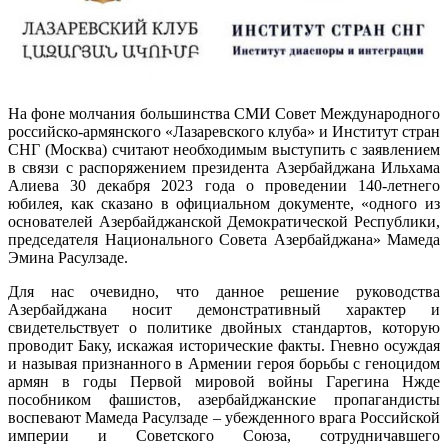
На фоне молчания большинства СМИ Совет Международного
российско-армянского «Лазаревского клуба» и Институт стран
СНГ (Москва) считают необходимым выступить с заявлением
в связи с распоряжением президента Азербайджана Ильхама
Алиева 30 декабря 2023 года о проведении 140-летнего
юбилея, как сказано в официальном документе, «одного из
основателей Азербайджанской Демократической Республики,
председателя Национального Совета Азербайджана» Мамеда
Эмина Расулзаде.
Для нас очевидно, что данное решение руководства
Азербайджана носит демонстративный характер и
свидетельствует о политике двойных стандартов, которую
проводит Баку, искажая исторические факты. Гневно осуждая
и называя признанного в Армении героя борьбы с геноцидом
армян в годы Первой мировой войны Гарегина Нжде
пособником фашистов, азербайджанские пропагандисты
воспевают Мамеда Расулзаде – убежденного врага Российской
империи и Советского Союза, сотрудничавшего