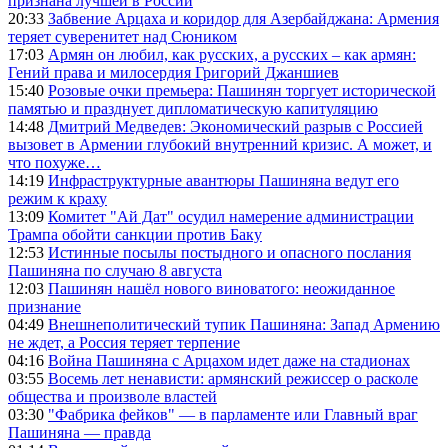
признана лучшей в России
20:33
Забвение Арцаха и коридор для Азербайджана: Армения
теряет суверенитет над Сюником
17:03
Армян он любил, как русских, а русских – как армян:
Гений права и милосердия Григорий Джаншиев
15:40
Розовые очки премьера: Пашинян торгует исторической
памятью и празднует дипломатическую капитуляцию
14:48
Дмитрий Медведев: Экономический разрыв с Россией
вызовет в Армении глубокий внутренний кризис. А может, и
что похуже…
14:19
Инфраструктурные авантюры Пашиняна ведут его
режим к краху
13:09
Комитет "Ай Дат" осудил намерение администрации
Трампа обойти санкции против Баку
12:53
Истинные посылы постыдного и опасного послания
Пашиняна по случаю 8 августа
12:03
Пашинян нашёл нового виноватого: неожиданное
признание
04:49
Внешнеполитический тупик Пашиняна: Запад Армению
не ждет, а Россия теряет терпение
04:16
Война Пашиняна с Арцахом идет даже на стадионах
03:55
Восемь лет ненависти: армянский режиссер о расколе
общества и произволе властей
03:30
"Фабрика фейков" — в парламенте или Главный враг
Пашиняна — правда