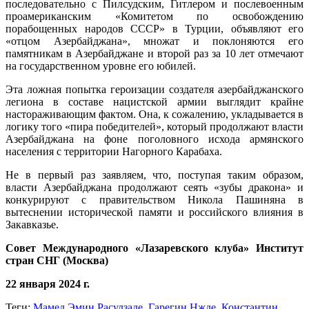
последовательно с Пилсудским, Гитлером и послевоенным
проамериканским «Комитетом по освобождению
порабощенных народов СССР» в Турции, объявляют его
«отцом Азербайджана», множат и поклоняются его
памятникам в Азербайджане и второй раз за 10 лет отмечают
на государственном уровне его юбилей.
Эта ложная попытка героизации создателя азербайджанского
легиона в составе нацистской армии выглядит крайне
настораживающим фактом. Она, к сожалению, укладывается в
логику того «пира победителей», который продолжают власти
Азербайджана на фоне поголовного исхода армянского
населения с территории Нагорного Карабаха.
Не в первый раз заявляем, что, поступая таким образом,
власти Азербайджана продолжают сеять «зубы дракона» и
конкурируют с правительством Никола Пашиняна в
вытеснении исторической памяти и российского влияния в
Закавказье.
Совет Международного «Лазаревского клуба» Институт
стран СНГ (Москва)
22 января 2024 г.
Теги:
Мамед Эмин Расулзаде
,
Гарегин Нжде
,
Константин