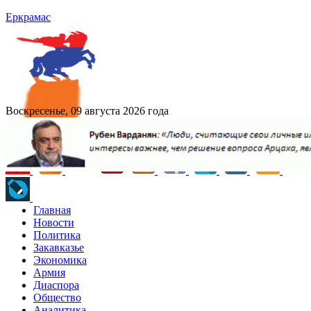
Еркрамас
Воскресенье, 09 августа 2026 года
Главная
Новости
Политика
Закавказье
Экономика
Армия
Диаспора
Общество
Аналитика