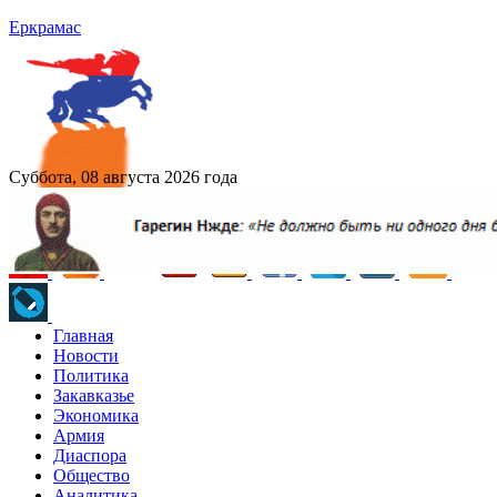
Еркрамас
Суббота, 08 августа 2026 года
Главная
Новости
Политика
Закавказье
Экономика
Армия
Диаспора
Общество
Аналитика