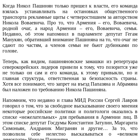
Когда Никол Пашинян только пришел к власти, его команда
взялась устанавливать на остановках общественного
транспорта рекламные щиты с четверостишием за авторством
Никола Воваевича. Про то, что Армения – его, Воваевича,
родной очаг, а народ Армении – его, Воваевича, семья.
Недавно, об этом напомнил в парламенте депутат Гегам
Манукян, обративший внимание Пашиняна на то, что очаг не
сдают по частям, а членов семьи не бьют дубинками по
голове.
Теперь, как видим, пашиняновские замашки из репертуара
северокорейских лидеров привели к тому, что позорится уже
не только он сам и его команда, к этому привыкли, но и
главная структура, ответственная за безопасность страны.
Хотя все понимают, что запрет на въезд Папазяна и Абрамяна
был наложен по требованию Никола Пашиняна.
Напомним, что недавно и глава МИД России Сергей Лавров
говорил о том, что за свободное высказывание своего мнения
некоторые российские политики и политологи оказались в
списке «нежелательных» для пребывания в Армении лиц. В
этом списке депутат Госдумы Константин Затулин, Маргарита
Симоньян, Андраник Мигранян и другие… За то, что
позволили себе нелестно высказываться о «великом
демократе» Николе Пашиняне.