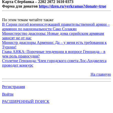
Карта Сбербанка – 2202 2072 1610 0373
Форма для донатов
https://dzen.ru/yerkramas?donate=true
По этим темам читайте также
В Сирии погиб военнослужащий правительственной армии –
армянин по национальности Сако Солакян
Министерство диаспоры: Новые дома сирийским армянам
зависят не от нас
Министр диаспоры Армении: Да – у меня есть требования к
Турции!
Глава АНКА: Порочные тенденции в вопросе Геноцида – в
чем роль правосудия?
Столетие Геноцида: Член городского совета Лос-Анджелеса
проводит конкурс
На главную
Регистрация
Войти
РАСШИРЕННЫЙ ПОИСК