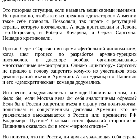
Это позорная ситуация, если называть вещи своими именами.
Не припомню, чтобы кто из прежних «диктаторов» Армении
такое себе позволял. Позволяли, так играть с репутацией
страны, которую возглавляли. А ведь критиковали и Левона
Тер-Петросяна, и Роберта Кочаряна, и Сержа Саргсяна.
Нещадно критиковали.
Против Сержа Саргсяна во время «футбольной дипломатии»,
когда шел процесс по разработке армяно-турецких
протоколов, в диаспоре вообще организовывались
многотысячные демонстрации. Однако «диктатору» Саргсяну
не пришло в голову запретить кому-то из участников этих
демонстраций въезд в Армению. А вот «демократ» Пашинян
и его «демократическая» команда додумались.
Интересно, а задумывались в команде Пашиняна о том, что
было бы, если Москва вела бы себя аналогичным образом?
Если бы в России запретили въезд в страну тем политологам,
политикам и общественным деятелям Армении кто не
уважительно высказывается о России или президенте РФ
Владимире Путине? Сколько сотен фамилий сторонников
Пашиняна оказалось бы в этом «черном списке»?
Но понятно, что ни Россия, ни другая уважающая себя страна