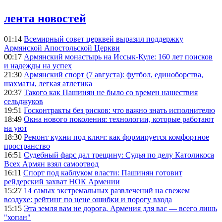
лента новостей
01:14
Всемирный совет церквей выразил поддержку
Армянской Апостольской Церкви
00:17
Армянский монастырь на Иссык-Куле: 160 лет поисков
и надежды на успех
21:30
Армянский спорт (7 августа): футбол, единоборства,
шахматы, легкая атлетика
20:37
Такого как Пашинян не было со времен нашествия
сельджуков
19:51
Госконтракты без рисков: что важно знать исполнителю
18:49
Окна нового поколения: технологии, которые работают
на уют
18:30
Ремонт кухни под ключ: как формируется комфортное
пространство
16:51
Судебный фарс дал трещину: Судья по делу Католикоса
Всех Армян взял самоотвод
16:11
Спорт под каблуком власти: Пашинян готовит
рейдерский захват НОК Армении
15:27
14 самых экстремальных развлечений на свежем
воздухе: рейтинг по цене ошибки и порогу входа
15:15
Эта земля вам не дорога, Армения для вас — всего лишь
"хопан"