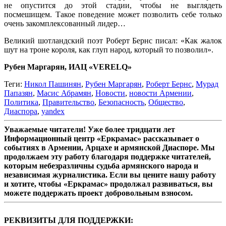
не опустится до этой стадии, чтобы не выглядеть
посмешищем. Такое поведение может позволить себе только
очень закомплексованный лидер…
Великий шотландский поэт Роберт Бернс писал: «Как жалок
шут на троне короля, как глуп народ, который то позволил».
Рубен Маргарян, ИАЦ «VERELQ»
Теги:
Никол Пашинян
,
Рубен Маргарян
,
Роберт Бернс
,
Мурад
Папазян
,
Масис Абрамян
,
Новости
,
новости Армении
,
Политика
,
Правительство
,
Безопасность
,
Общество
,
Диаспора
,
yandex
Уважаемые читатели! Уже более тридцати лет
Информационный центр «Еркрамас» рассказывает о
событиях в Армении, Арцахе и армянской Диаспоре. Мы
продолжаем эту работу благодаря поддержке читателей,
которым небезразличны судьба армянского народа и
независимая журналистика. Если вы цените нашу работу
и хотите, чтобы «Еркрамас» продолжал развиваться, вы
можете поддержать проект добровольным взносом.
РЕКВИЗИТЫ ДЛЯ ПОДДЕРЖКИ: