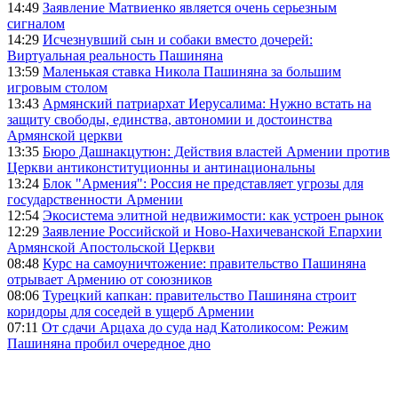
14:49
Заявление Матвиенко является очень серьезным
сигналом
14:29
Исчезнувший сын и собаки вместо дочерей:
Виртуальная реальность Пашиняна
13:59
Маленькая ставка Никола Пашиняна за большим
игровым столом
13:43
Армянский патриархат Иерусалима: Нужно встать на
защиту свободы, единства, автономии и достоинства
Армянской церкви
13:35
Бюро Дашнакцутюн: Действия властей Армении против
Церкви антиконституционны и антинациональны
13:24
Блок "Армения": Россия не представляет угрозы для
государственности Армении
12:54
Экосистема элитной недвижимости: как устроен рынок
12:29
Заявление Российской и Ново-Нахичеванской Епархии
Армянской Апостольской Церкви
08:48
Курс на самоуничтожение: правительство Пашиняна
отрывает Армению от союзников
08:06
Турецкий капкан: правительство Пашиняна строит
коридоры для соседей в ущерб Армении
07:11
От сдачи Арцаха до суда над Католикосом: Режим
Пашиняна пробил очередное дно