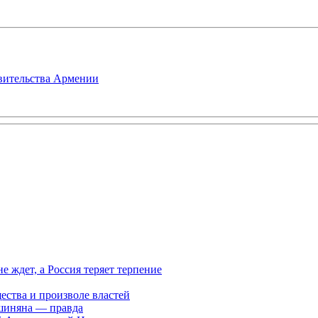
авительства Армении
ждет, а Россия теряет терпение
ества и произволе властей
шиняна — правда