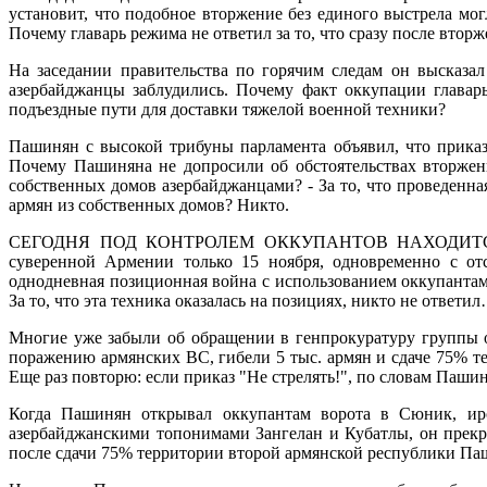
установит, что подобное вторжение без единого выстрела мог
Почему главарь режима не ответил за то, что сразу после вто
На заседании правительства по горячим следам он высказал
азербайджанцы заблудились. Почему факт оккупации главар
подъездные пути для доставки тяжелой военной техники?
Пашинян с высокой трибуны парламента объявил, что приказ 
Почему Пашиняна не допросили об обстоятельствах вторже
собственных домов азербайджанцами? - За то, что проведенн
армян из собственных домов? Никто.
СЕГОДНЯ ПОД КОНТРОЛЕМ ОККУПАНТОВ НАХОДИТСЯ БОЛЕ
суверенной Армении только 15 ноября, одновременно с от
однодневная позиционная война с использованием оккупантам
За то, что эта техника оказалась на позициях, никто не ответи
Многие уже забыли об обращении в генпрокуратуру группы о
поражению армянских ВС, гибели 5 тыс. армян и сдаче 75% т
Еще раз повторю: если приказ "Не стрелять!", по словам Пашин
Когда Пашинян открывал оккупантам ворота в Сюник, ирон
азербайджанскими топонимами Зангелан и Кубатлы, он прекра
после сдачи 75% территории второй армянской республики Паш