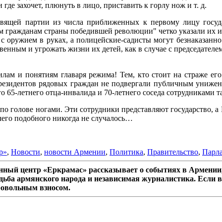
 где захочет, плюнуть в лицо, приставить к горлу нож и т. д.
вящей партии из числа приближенных к первому лицу госуда
м гражданам страны победившей революции" четко указали их и
 с оружием в руках, а полицейские-садисты могут безнаказанно
венным и угрожать жизни их детей, как в случае с председател
илам и понятиям главаря режима! Тем, кто стоит на страже ег
президентов рядовых граждан не подвергали публичным унижен
о 65-летнего отца-инвалида и 70-летнего соседа сотрудниками т
о голове ногами. Эти сотрудники представляют государство, а Г
чего подобного никогда не случалось…
р»
,
Новости
,
новости Армении
,
Политика
,
Правительство
,
Парл
ный центр «Еркрамас» рассказывает о событиях в Армении,
дьба армянского народа и независимая журналистика. Если в
ровольным взносом.