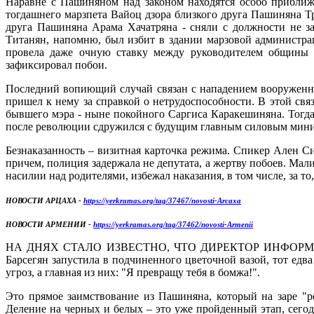
Наравне с Пашиняном над законом находятся особо приближ
тогдашнего марзпета Вайоц дзора близкого друга Пашиняна Тр
друга Пашиняна Арама Хачатряна - сняли с должности не з
Титанян, напомню, был избит в здании марзовой администраци
провела даже очную ставку между руководителем общины и
зафиксировал побои.
Последний вопиющий случай связан с нападением вооруженн
пришел к нему за справкой о нетрудоспособности. В этой св
бывшего мэра - ныне покойного Саргиса Каракешиняна. Тогда 
после революции сдружился с будущим главным силовым мини
Безнаказанность – визитная карточка режима. Спикер Ален С
причем, полиция задержала не депутата, а жертву побоев. Ма
насилии над родителями, избежал наказания, в том числе, за т
НОВОСТИ АРЦАХА -
https://yerkramas.org/tag/37467/novosti-Arcaxa
НОВОСТИ АРМЕНИИ -
https://yerkramas.org/tag/37462/novosti-Armenii
НА ДНЯХ СТАЛО ИЗВЕСТНО, ЧТО ДИРЕКТОР ИНФОРМАЦИОН
Барсегян запустила в подчиненного цветочной вазой, тот ед
угроз, а главная из них: "Я превращу тебя в бомжа!".
Это прямое заимствование из Пашиняна, который на заре "р
Деление на черных и белых – это уже пройденный этап, сегод