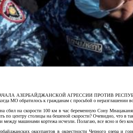
АЛА АЗЕРБАЙДЖАНСКОЙ АГРЕССИИ ПРОТИВ РЕСПУБЛИКИ 
когда МО обратилось к гражданам с просьбой о неразглашении в
яна сбил на скорости 100 км в час беременную Сону Мнацаканя
ть по центру столицы на бешеной скорости? Очевидно, что в таки
зи между машинами кортежа исчезли. Полагаю, все ясно и без ком
азербайджанских оккупантов в окрестности Черного озера и го