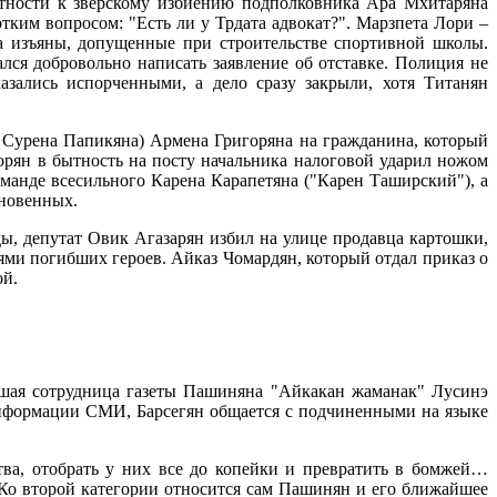
стности к зверскому избиению подполковника Ара Мхитаряна
тким вопросом: "Есть ли у Трдата адвокат?". Марзпета Лори –
а изъяны, допущенные при строительстве спортивной школы.
ался добровольно написать заявление об отставке. Полиция не
зались испорченными, а дело сразу закрыли, хотя Титанян
Сурена Папикяна) Армена Григоряна на гражданина, который
орян в бытность на посту начальника налоговой ударил ножом
оманде всесильного Карена Карапетяна ("Карен Таширский"), а
новенных.
ы, депутат Овик Агазарян избил на улице продавца картошки,
ями погибших героев. Айказ Чомардян, который отдал приказ о
ой.
трудница газеты Пашиняна "Айкакан жаманак" Лусинэ
 информации СМИ, Барсегян общается с подчиненными на языке
тва, отобрать у них все до копейки и превратить в бомжей…
. Ко второй категории относится сам Пашинян и его ближайшее