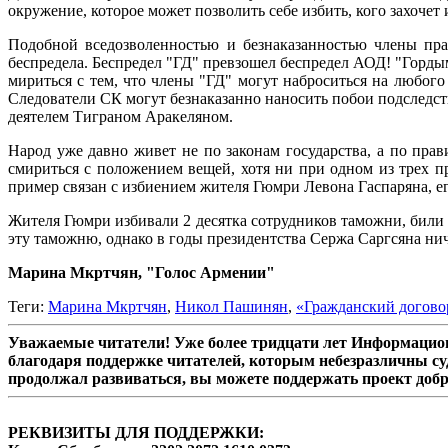
окружение, которое может позволить себе избить, кого захочет и
Подобной вседозволенностью и безнаказанностью члены пра
беспредела. Беспредел "ГД" превзошел беспредел АОД! "Горды
мириться с тем, что члены "ГД" могут наброситься на любого
Следователи СК могут безнаказанно наносить побои подследст
деятелем Тиграном Аракеляном.
Народ уже давно живет не по законам государства, а по прав
смириться с положением вещей, хотя ни при одном из трех 
пример связан с избиением жителя Гюмри Левона Гаспаряна, ег
Жителя Гюмри избивали 2 десятка сотрудников таможни, били п
эту таможню, однако в годы президентства Сержа Саргсяна ни
Марина Мкртчян, "Голос Армении"
Теги:
Марина Мкртчян
,
Никол Пашинян
,
«Гражданский догово
Уважаемые читатели! Уже более тридцати лет Информацион
благодаря поддержке читателей, которым небезразличны су
продолжал развиваться, вы можете поддержать проект доб
РЕКВИЗИТЫ ДЛЯ ПОДДЕРЖКИ: