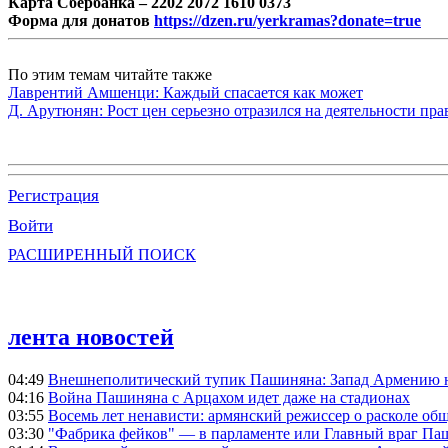
Карта Сбербанка – 2202 2072 1610 0373
Форма для донатов
https://dzen.ru/yerkramas?donate=true
По этим темам читайте также
Лаврентий Амшенци: Каждый спасается как может
Д. Арутюнян: Рост цен серьезно отразился на деятельности пр
Регистрация
Войти
РАСШИРЕННЫЙ ПОИСК
лента новостей
04:49
Внешнеполитический тупик Пашиняна: Запад Армению не 
04:16
Война Пашиняна с Арцахом идет даже на стадионах
03:55
Восемь лет ненависти: армянский режиссер о расколе общ
03:30
"Фабрика фейков" — в парламенте или Главный враг Па