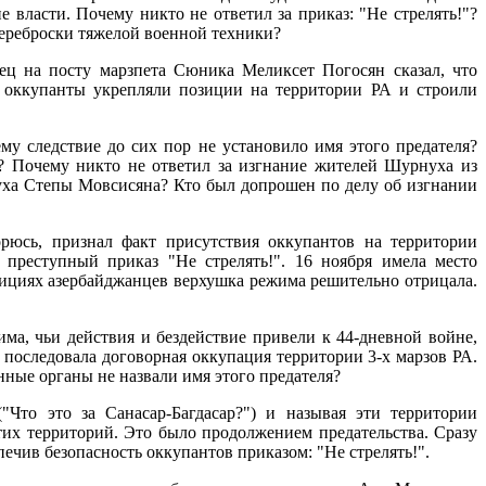
 власти. Почему никто не ответил за приказ: "Не стрелять!"?
переброски тяжелой военной техники?
нец на посту марзпета Сюника Меликсет Погосян сказал, что
а оккупанты укрепляли позиции на территории РА и строили
му следствие до сих пор не установило имя этого предателя?
 Почему никто не ответил за изгнание жителей Шурнуха из
нуха Степы Мовсисяна? Кто был допрошен по делу об изгнании
ризнал факт присутствия оккупантов на территории
преступный приказ "Не стрелять!". 16 ноября имела место
зициях азербайджанцев верхушка режима решительно отрицала.
а, чьи действия и бездействие привели к 44-дневной войне,
последовала договорная оккупация территории 3-х марзов РА.
енные органы не назвали имя этого предателя?
Что это за Санасар-Багдасар?") и называя эти территории
тих территорий. Это было продолжением предательства. Сразу
чив безопасность оккупантов приказом: "Не стрелять!".