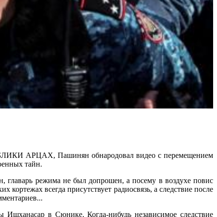
АРЦАХ, Пашинян обнародовал видео с перемещением
оенных тайн.
н, главарь режима не был допрошен, а посему в воздухе повис
х кортежах всегда присутствует радиосвязь, а следствие после
ментариев...
ры Ишханасар в Сюнике. Когда-нибудь независимое следствие