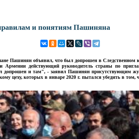
 правилам и понятиям Пашиняна
Капане Пашинян объявил, что был допрошен в Следственном к
ии Армении действующий руководитель страны по пригл
ыл допрошен и там", - заявил Пашинян присутствующим жур
му цеху, которых в январе 2020 г. пытался убедить в том, 