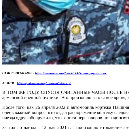
САМОЕ ЧИТАЕМОЕ -
https://yerkramas.org/block/144/Samoe-populyarnoe
АРМИЯ -
https://yerkramas.org/ru/menu/38/army/
В ТОМ ЖЕ ГОДУ, СПУСТЯ СЧИТАННЫЕ ЧАСЫ ПОСЛЕ НАЧ
армянской военной техники. Это произошло в то самое время, 
После того, как 26 апреля 2022 г. автомобиль кортежа Пашин
очень важный вопрос: кто отдал распоряжение кортежу следова
наезда вдруг обнаружило, что записи переговоров по радиосвя
За год до наезда - 12 мая 2021 г. - произошло вторжение 