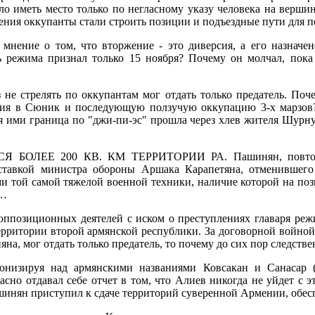
ло иметь место только по негласному указу человека на вершине
ржения оккупанты стали строить позиции и подъездные пути для 
 мнение о том, что вторжение - это диверсия, а его назначе
ь режима признал только 15 ноября? Почему он молчал, пок
не стрелять по оккупантам мог отдать только предатель. Поче
ния в Сюник и последующую ползучую оккупацию 3-х марзов?
ая ими граница по "джи-пи-эс" прошла через хлев жителя Шур
Е 200 КВ. КМ ТЕРРИТОРИИ РА. Пашинян, повторюсь, п
ставкой министра обороны Аршака Карапетяна, отменившего 
и той самой тяжелой военной техники, наличие которой на по
л…
ппозиционных деятелей с иском о преступлениях главаря режим
ерритории второй армянской республики. За договорной войной 
яна, мог отдать только предатель, то почему до сих пор следств
изируя над армянскими названиями Ковсакан и Санасар ("
сно отдавал себе отчет в том, что Алиев никогда не уйдет с э
инян приступил к сдаче территорий суверенной Армении, обеспе