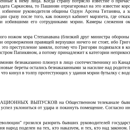
енные к нему лица. Когда страну потрясло известие о прича
дата Саркисяна, то Пашинян отреагировал на это известие коро
а избиение руководителя общины Одзун Арсена Титаняна, а з
и сразу после того, как покинул кабинет марзпета, где отказ
 избившими его сотрудниками мэрии. Камеры слежения ока
ого ножом мэра Степанавана (близкий друг министра обороны 
язи опровержения правящей верхушки ничего не стоят, ибо Григ
это преступление замяли, потому что Григорян подвязался в к
стром Папикяном, а потому принадлежит к категории неприкос
имонян безнаказанно плюнул в лицо соотечественнику из Канад
линовые береты остались безнаказанными за насилие над родител
о, что кинул в толпу протестующих у здания мэрии бутылку с вод
НЫХ ВЫПУСКОВ на Общественном телеканале бывшая со
ва успел уклониться от удара и покинуть помещение. Согласно
еволюции" грозился разорить бывших руководителей государс
ня народ поделен на тех, кто наказуем, и тех, кто над законом