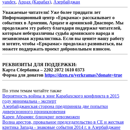
yandex
,
Арцах (Карабах)
,
Азербайджан
Уважаемые читатели! Уже более тридцати лет
Информационный центр «Еркрамас» рассказывает о
событиях в Армении, Арцахе и армянской Диаспоре. Мы
продолжаем эту работу благодаря поддержке читателей,
которым небезразличны судьба армянского народа и
независимая журналистика. Если вы цените нашу работу
и хотите, чтобы «Еркрамас» продолжал развиваться, вы
можете поддержать проект добровольным взносом.
РЕКВИЗИТЫ ДЛЯ ПОДДЕРЖКИ:
Карта Сбербанка – 2202 2072 1610 0373
Форма для донатов
https://dzen.ru/yerkramas?donate=true
По этим темам читайте также
Вероятность войны в зоне Карабахского конфликта в 2015
году минимальна - эксперт
Азербайджанская сторона предприняла две попытки
диверсионного проникновения
Карен Абрамян: блицкриг невозможен
Волна арестов, провальное председательство в СЕ и жесткая
критика Запада - знаковые события 2014 г. в Азербайджане