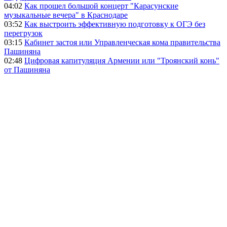
04:02
Как прошел большой концерт "Карасунские
музыкальные вечера" в Краснодаре
03:52
Как выстроить эффективную подготовку к ОГЭ без
перегрузок
03:15
Кабинет застоя или Управленческая кома правительства
Пашиняна
02:48
Цифровая капитуляция Армении или "Троянский конь"
от Пашиняна