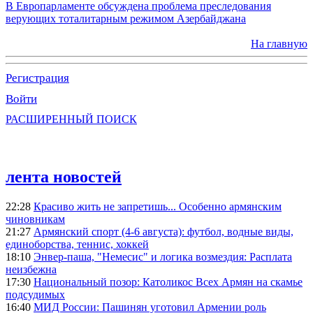
В Европарламенте обсуждена проблема преследования
верующих тоталитарным режимом Азербайджана
На главную
Регистрация
Войти
РАСШИРЕННЫЙ ПОИСК
лента новостей
22:28
Красиво жить не запретишь... Особенно армянским
чиновникам
21:27
Армянский спорт (4-6 августа): футбол, водные виды,
единоборства, теннис, хоккей
18:10
Энвер-паша, "Немесис" и логика возмездия: Расплата
неизбежна
17:30
Национальный позор: Католикос Всех Армян на скамье
подсудимых
16:40
МИД России: Пашинян уготовил Армении роль