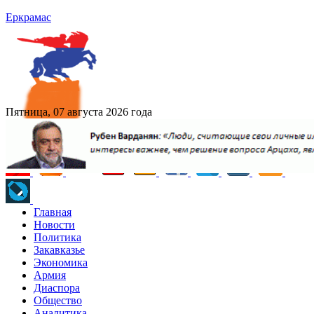
Еркрамас
Пятница, 07 августа 2026 года
Главная
Новости
Политика
Закавказье
Экономика
Армия
Диаспора
Общество
Аналитика