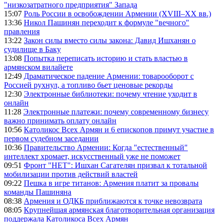
"низкозатратного предприятия" Запада
15:07
Роль России в освобождении Армении (XVIII–XX вв.)
13:36
Никол Пашинян переходит к формуле "вечного"
правления
13:22
Закон силы вместо силы закона: Давид Ишханян о
судилище в Баку
13:08
Попытка переписать историю и стать властью в
армянском вилайете
12:49
Драматическое падение Армении: товарооборот с
Россией рухнул, а топливо бьет ценовые рекорды
12:30
Электронные библиотеки: почему чтение уходит в
онлайн
11:28
Электронные платежи: почему современному бизнесу
важно принимать оплату онлайн
10:56
Католикос Всех Армян и 6 епископов примут участие в
первом судебном заседании
10:36
Правительство Армении: Когда "естественный"
интеллект хромает, искусственный уже не поможет
09:51
Фронт "НЕТ": Ишхан Сагателян призвал к тотальной
мобилизации против действий властей
09:22
Пешка в игре титанов: Армения платит за провалы
команды Пашиняна
08:38
Армения и ОДКБ приближаются к точке невозврата
08:05
Крупнейшая армянская благотворительная организация
поддержала Католикоса Всех Армян