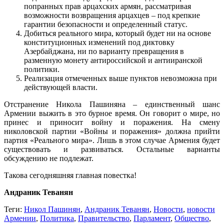
попранных прав арцахских армян, рассматривая
возможности возвращения арцахцев – под крепкие
гарантии безопасности и определенный статус.
Добиться реального мира, который будет ни на основе
конституционных изменений под диктовку
Азербайджана, ни по варианту превращения в
разменную монету антироссийской и антииранской
политики.
Реализация отмеченных выше пунктов невозможна при
действующей власти.
Отстранение Никола Пашиняна – единственный шанс
Армении выжить в это бурное время. Он говорит о мире, но
принес и приносит войну и поражения. На смену
николовской партии «Войны и поражения» должна прийти
партия «Реального мира». Лишь в этом случае Армения будет
существовать и развиваться. Остальные варианты
обсуждению не подлежат.
Такова сегодняшняя главная повестка!
Андраник Теванян
Теги:
Никол Пашинян
,
Андраник Теванян
,
Новости
,
новости
Армении
,
Политика
,
Правительство
,
Парламент
,
Общество
,