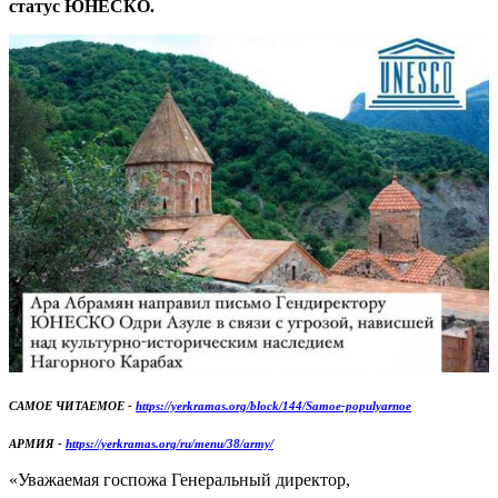
статус ЮНЕСКО.
САМОЕ ЧИТАЕМОЕ -
https://yerkramas.org/block/144/Samoe-populyarnoe
АРМИЯ -
https://yerkramas.org/ru/menu/38/army/
«Уважаемая госпожа Генеральный директор,