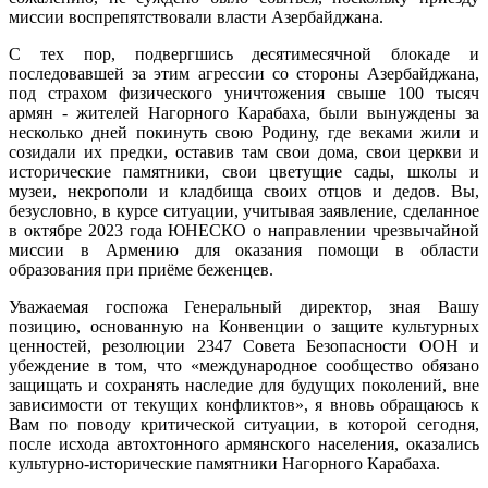
миссии воспрепятствовали власти Азербайджана.
С тех пор, подвергшись десятимесячной блокаде и
последовавшей за этим агрессии со стороны Азербайджана,
под страхом физического уничтожения свыше 100 тысяч
армян - жителей Нагорного Карабаха, были вынуждены за
несколько дней покинуть свою Родину, где веками жили и
созидали их предки, оставив там свои дома, свои церкви и
исторические памятники, свои цветущие сады, школы и
музеи, некрополи и кладбища своих отцов и дедов. Вы,
безусловно, в курсе ситуации, учитывая заявление, сделанное
в октябре 2023 года ЮНЕСКО о направлении чрезвычайной
миссии в Армению для оказания помощи в области
образования при приёме беженцев.
Уважаемая госпожа Генеральный директор, зная Вашу
позицию, основанную на Конвенции о защите культурных
ценностей, резолюции 2347 Совета Безопасности ООН и
убеждение в том, что «международное сообщество обязано
защищать и сохранять наследие для будущих поколений, вне
зависимости от текущих конфликтов», я вновь обращаюсь к
Вам по поводу критической ситуации, в которой сегодня,
после исхода автохтонного армянского населения, оказались
культурно-исторические памятники Нагорного Карабаха.