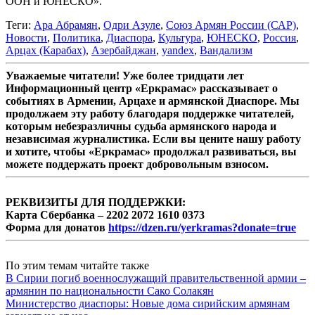
ООН и ЮНЕСКО».
Теги:
Ара Абрамян
,
Одри Азуле
,
Союз Армян России (САР)
,
Новости
,
Политика
,
Диаспора
,
Культура
,
ЮНЕСКО
,
Россия
,
Арцах (Карабах)
,
Азербайджан
,
yandex
,
Вандализм
Уважаемые читатели! Уже более тридцати лет
Информационный центр «Еркрамас» рассказывает о
событиях в Армении, Арцахе и армянской Диаспоре. Мы
продолжаем эту работу благодаря поддержке читателей,
которым небезразличны судьба армянского народа и
независимая журналистика. Если вы цените нашу работу
и хотите, чтобы «Еркрамас» продолжал развиваться, вы
можете поддержать проект добровольным взносом.
РЕКВИЗИТЫ ДЛЯ ПОДДЕРЖКИ:
Карта Сбербанка – 2202 2072 1610 0373
Форма для донатов
https://dzen.ru/yerkramas?donate=true
По этим темам читайте также
В Сирии погиб военнослужащий правительственной армии –
армянин по национальности Сако Солакян
Министерство диаспоры: Новые дома сирийским армянам