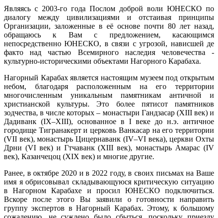
Являясь с 2003-го года Послом доброй воли ЮНЕСКО по
диалогу между цивилизациями и отстаивая принципы
Организации, заложенные в её основе почти 80 лет назад,
обращаюсь к Вам с предложением, касающимся
непосредственно ЮНЕСКО, в связи с угрозой, нависшей де
факто над частью Всемирного наследия человечества -
культурно-историческими объектами Нагорного Карабаха.
Нагорный Карабах является настоящим музеем под открытым
небом, благодаря расположенным на его территории
многочисленным уникальным памятникам античной и
христианской культуры. Это более пятисот памятников
зодчества, в числе которых – монастыри Гандзасар (XIII век) и
Дадиванк (IX–XIII), основанное в I веке до н.э. античное
городище Тигранакерт и церковь Ванкасар на его территории
(VII век), монастырь Цицернаванк (IV–VI века), церкви Охты
Дрни (VI век) и Гтчаванк (XIII век), монастырь Амарас (IV
век), Казанчецоц (XIX век) и многие другие.
Ранее, в октябре 2020 и в 2022 году, в своих письмах на Ваше
имя я обрисовывал складывающуюся критическую ситуацию
в Нагорном Карабахе и просил ЮНЕСКО подключиться.
Вскоре после этого Вы заявили о готовности направить
группу экспертов в Нагорный Карабах. Этому, к большому
сожалению, не суждено было сбыться, поскольку приезду