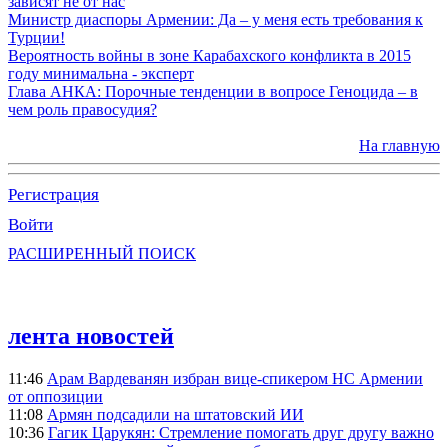
зависят не от нас
Министр диаспоры Армении: Да – у меня есть требования к
Турции!
Вероятность войны в зоне Карабахского конфликта в 2015
году минимальна - эксперт
Глава АНКА: Порочные тенденции в вопросе Геноцида – в
чем роль правосудия?
На главную
Регистрация
Войти
РАСШИРЕННЫЙ ПОИСК
лента новостей
11:46
Арам Вардеванян избран вице-спикером НС Армении
от оппозиции
11:08
Армян подсадили на штатовский ИИ
10:36
Гагик Царукян: Стремление помогать друг другу важно