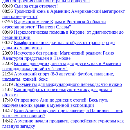
для построения сильной страны и общества
09:49
Сын за отца отвечает!
08:56
Троянский конь в Армении: Американский мегапроект
или разведцентр?
07:55
В армянском селе Крым в Ростовской области
отреставрируют "Пантеон Славы"
00:49
Наркологическая помощь в Кирове: от диагностики до
реабилитации
00:27
Комфортные поездки на автобусе: от трансфера до
дальних маршрутов
23:09
Искусство без границ: Магический реализм Гаянэ
Хачатурян представлен в Тамбове
22:08
Кризис для одних, льготы для других: как в Армении
господдержка достаётся "своим"
21:34
Армянский спорт (8-9 августа): футбол, плавание,
шахматы, хоккей, бокс
21:19
Документы для международного перевода: что нужно
21:02
Как подобрать строительную технику для дома и
объекта
17:40
От древнего Ани до донских степей: Весь путь
нахичеванских армян в музейной экспозиции
14:57
Если Алиев получает приглашение, а Пашинян — нет,
то о чем это говорит?
14:42
Армению начали продавать европейским туристам как
главную загадку