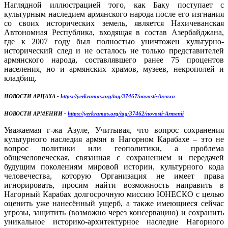
Наглядной иллюстрацией того, как Баку поступает с
культурным наследием армянского народа после его изгнания
со своих исторических земель, является Нахичеванская
Автономная Республика, входящая в состав Азербайджана,
где к 2007 году был полностью уничтожен культурно-
исторический след и не осталось не только представителей
армянского народа, составлявшего ранее 75 процентов
населения, но и армянских храмов, музеев, некрополей и
кладбищ.
НОВОСТИ АРЦАХА -
https://yerkramas.org/tag/37467/novosti-Arcaxa
НОВОСТИ АРМЕНИИ -
https://yerkramas.org/tag/37462/novosti-Armenii
Уважаемая г-жа Азуле, Учитывая, что вопрос сохранения
культурного наследия армян в Нагорном Карабахе – это не
вопрос политики или геополитики, а проблема
общечеловеческая, связанная с сохранением и передачей
будущим поколениям мировой истории, культурного кода
человечества, которую Организация не имеет права
игнорировать, просим найти возможность направить в
Нагорный Карабах долгосрочную миссию ЮНЕСКО с целью
оценить уже нанесённый ущерб, а также имеющиеся сейчас
угрозы, защитить (возможно через консервацию) и сохранить
уникальное историко-архитектурное наследие Нагорного