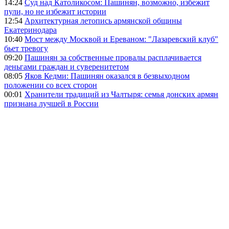
14:24
Суд над Католикосом: Пашинян, возможно, избежит
пули, но не избежит истории
12:54
Архитектурная летопись армянской общины
Екатеринодара
10:40
Мост между Москвой и Ереваном: "Лазаревский клуб"
бьет тревогу
09:20
Пашинян за собственные провалы расплачивается
деньгами граждан и суверенитетом
08:05
Яков Кедми: Пашинян оказался в безвыходном
положении со всех сторон
00:01
Хранители традиций из Чалтыря: семья донских армян
признана лучшей в России