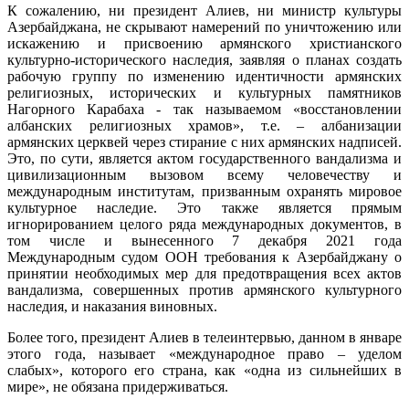
К сожалению, ни президент Алиев, ни министр культуры
Азербайджана, не скрывают намерений по уничтожению или
искажению и присвоению армянского христианского
культурно-исторического наследия, заявляя о планах создать
рабочую группу по изменению идентичности армянских
религиозных, исторических и культурных памятников
Нагорного Карабаха - так называемом «восстановлении
албанских религиозных храмов», т.е. – албанизации
армянских церквей через стирание с них армянских надписей.
Это, по сути, является актом государственного вандализма и
цивилизационным вызовом всему человечеству и
международным институтам, призванным охранять мировое
культурное наследие. Это также является прямым
игнорированием целого ряда международных документов, в
том числе и вынесенного 7 декабря 2021 года
Международным судом ООН требования к Азербайджану о
принятии необходимых мер для предотвращения всех актов
вандализма, совершенных против армянского культурного
наследия, и наказания виновных.
Более того, президент Алиев в телеинтервью, данном в январе
этого года, называет «международное право – уделом
слабых», которого его страна, как «одна из сильнейших в
мире», не обязана придерживаться.