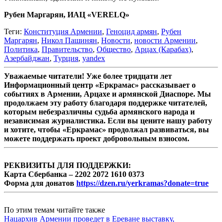
Рубен Маргарян, ИАЦ «VERELQ»
Теги:
Конституция Армении
,
Геноцид армян
,
Рубен
Маргарян
,
Никол Пашинян
,
Новости
,
новости Армении
,
Политика
,
Правительство
,
Общество
,
Арцах (Карабах)
,
Азербайджан
,
Турция
,
yandex
Уважаемые читатели! Уже более тридцати лет
Информационный центр «Еркрамас» рассказывает о
событиях в Армении, Арцахе и армянской Диаспоре. Мы
продолжаем эту работу благодаря поддержке читателей,
которым небезразличны судьба армянского народа и
независимая журналистика. Если вы цените нашу работу
и хотите, чтобы «Еркрамас» продолжал развиваться, вы
можете поддержать проект добровольным взносом.
РЕКВИЗИТЫ ДЛЯ ПОДДЕРЖКИ:
Карта Сбербанка – 2202 2072 1610 0373
Форма для донатов
https://dzen.ru/yerkramas?donate=true
По этим темам читайте также
Нацархив Армении проведет в Ереване выставку,