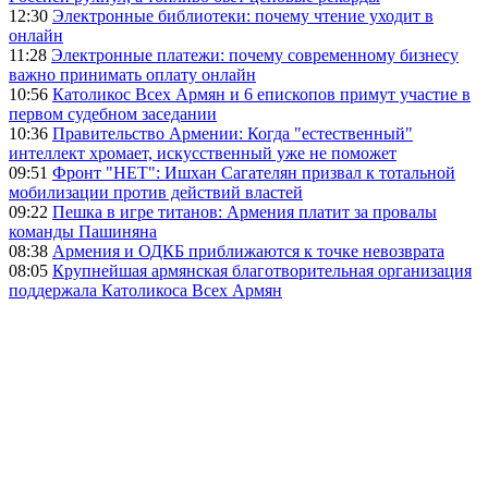
12:30
Электронные библиотеки: почему чтение уходит в
онлайн
11:28
Электронные платежи: почему современному бизнесу
важно принимать оплату онлайн
10:56
Католикос Всех Армян и 6 епископов примут участие в
первом судебном заседании
10:36
Правительство Армении: Когда "естественный"
интеллект хромает, искусственный уже не поможет
09:51
Фронт "НЕТ": Ишхан Сагателян призвал к тотальной
мобилизации против действий властей
09:22
Пешка в игре титанов: Армения платит за провалы
команды Пашиняна
08:38
Армения и ОДКБ приближаются к точке невозврата
08:05
Крупнейшая армянская благотворительная организация
поддержала Католикоса Всех Армян