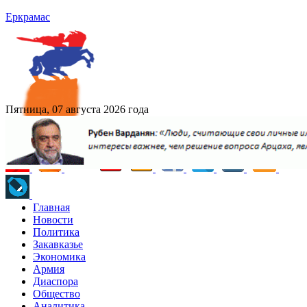
Еркрамас
Пятница, 07 августа 2026 года
Главная
Новости
Политика
Закавказье
Экономика
Армия
Диаспора
Общество
Аналитика