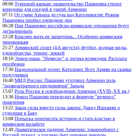
08:06
Турецкий капкан: правительство Пашиняна строит
коридоры для соседей в ущерб Армении
07:11
От сдачи Арцаха до суда над Католикосом: Режим
Пашиняна пробил очередное дно
06:28
При Пашиняне российско-армянские отношения будут
деградировать
22:28
Красиво жить не запретишь... Особенно армянским
чиновникам
21:27
Армянский спорт (4-6 августа): футбол, водные виды,
единоборства, теннис, хоккей
18:10
Энвер-паша, "Немесис" и логика возмездия: Расплата
неизбежна
17:30
Национальный позор: Католикос Всех Армян на скамье
подсудимых
16:40
МИД России: Пашинян уготовил Армении роль
"низкозатратного предприятия" Запада
15:07
Роль России в освобождении Армении (XVIII–XX вв.)
13:36
Никол Пашинян переходит к формуле "вечного"
правления
13:22
Закон силы вместо силы закона: Давид Ишханян о
судилище в Баку
13:08
Попытка переписать историю и стать властью в
армянском вилайете
12:49
Драматическое падение Армении: товарооборот с
Россией рухнул, а топливо бьет ценовые рекорды