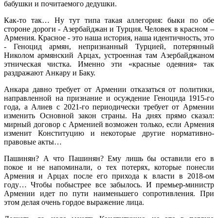
бабушки и почитаемого дедушки.
Как-то так… Ну тут типа такая аллегория: быки по обе
стороне дороги - Азербайджан и Турция. Человек в красном –
Армения. Красное - это наша история, наша идентичность, это
- Геноцид армян, непризнанный Турцией, потерянный
Николом армянский Арцах, устроенная там Азербайджаном
этническая чистка. Именно эти «красные одеяния» так
раздражают Анкару и Баку.
Анкара давно требует от Армении отказаться от политики,
направленной на признание и осуждение Геноцида 1915-го
года, а Алиев с 2021-го периодически требует от Армении
изменить Основной закон страны. На днях прямо сказал:
мирный договор с Арменией возможен только, если Армения
изменит Конституцию и некоторые другие нормативно-
правовые акты…
Пашинян? А что Пашинян? Ему лишь бы оставили его в
покое и не напоминали, о тех потерях, которые понесли
Армения и Арцах после его прихода к власти в 2018-ом
году… Чтобы побыстрее все забылось. И премьер-министр
Армении идет по пути наименьшего сопротивления. При
этом делая очень гордое выражение лица.