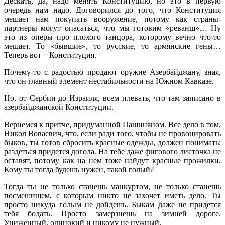
Дескать, да, надо менять Конституцию, но это в первую
очередь нам надо. Договорился до того, что Конституция
мешает нам покупать вооружение, потому как страны-
партнеры могут опасаться, что мы готовим «реванш»… Ну
это из оперы про плохого танцора, которому вечно что-то
мешает. То «бывшие», то русские, то армянские гены…
Теперь вот – Конституция.
Почему-то с радостью продают оружие Азербайджану, зная,
что он главный элемент нестабильности на Южном Кавказе.
Но, от Сербии до Израиля, всем плевать, что там записано в
азербайджанской Конституции.
Вернемся к притче, придуманной Пашиняном. Все дело в том,
Никол Воваевич, что, если ради того, чтобы не провоцировать
быков, ты готов сбросить красные одежды, должен понимать:
раздеться придется догола. На тебе даже фигового листочка не
оставят, потому как на нем тоже найдут красные прожилки.
Кому ты тогда будешь нужен, такой голый?
Тогда ты не только станешь манкуртом, не только станешь
посмешищем, с которым никто не захочет иметь дело. Ты
просто никуда голым не дойдешь. Быкам даже не придется
тебя бодать. Просто замерзнешь на зимней дороге.
Униженный, одинокий и никому не нужный.