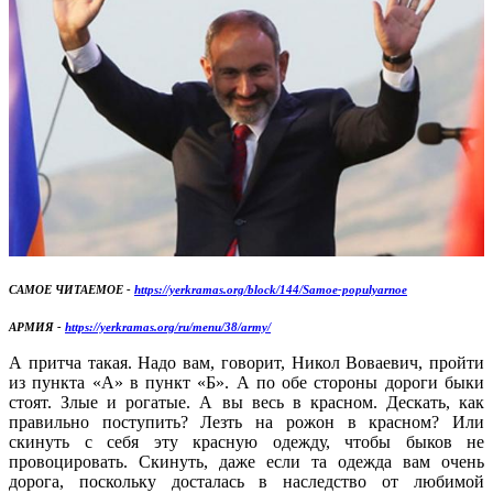
САМОЕ ЧИТАЕМОЕ -
https://yerkramas.org/block/144/Samoe-populyarnoe
АРМИЯ -
https://yerkramas.org/ru/menu/38/army/
А притча такая. Надо вам, говорит, Никол Воваевич, пройти
из пункта «А» в пункт «Б». А по обе стороны дороги быки
стоят. Злые и рогатые. А вы весь в красном. Дескать, как
правильно поступить? Лезть на рожон в красном? Или
скинуть с себя эту красную одежду, чтобы быков не
провоцировать. Скинуть, даже если та одежда вам очень
дорога, поскольку досталась в наследство от любимой