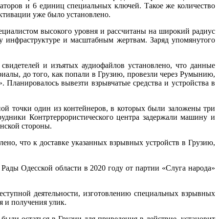
аторов и 6 единиц специальных ключей. Такое же количество
активации уже было установлено.
пециалистом высокого уровня и рассчитаны на широкий радиус
бу инфраструктуре и масштабным жертвам. Заряд упомянутого
свидетелей и изъятых аудиофайлов установлено, что данные
иалы, до того, как попали в Грузию, провезли через Румынию,
Планировалось вывезти взрывчатые средства и устройства в
ной точки один из контейнеров, в которых были заложены три
рудники Контртеррористического центра задержали машину и
инской стороны.
ено, что к доставке указанных взрывных устройств в Грузию,
Рады Одесской области в 2020 году от партии «Слуга народа»
реступной деятельности, изготовлению специальных взрывных
я и получения улик.
были остаться в Грузии для приведения в действие, установит