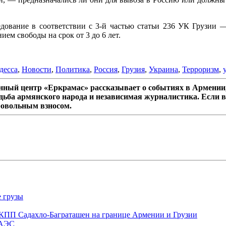
дование в соответствии с 3-й частью статьи 236 УК Грузии 
ем свободы на срок от 3 до 6 лет.
десса
,
Новости
,
Политика
,
Россия
,
Грузия
,
Украина
,
Терроризм
,
ный центр «Еркрамас» рассказывает о событиях в Армении,
дьба армянского народа и независимая журналистика. Если в
ровольным взносом.
е грузы
 КПП Садахло-Баграташен на границе Армении и Грузии
ЕАЭС