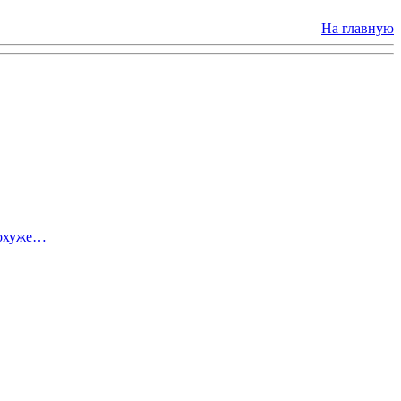
На главную
похуже…