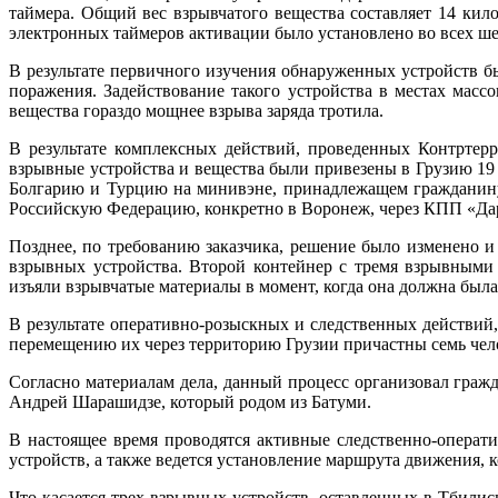
таймера. Общий вес взрывчатого вещества составляет 14 ки
электронных таймеров активации было установлено во всех ше
В результате первичного изучения обнаруженных устройств б
поражения. Задействование такого устройства в местах мас
вещества гораздо мощнее взрыва заряда тротила.
В результате комплексных действий, проведенных Контртер
взрывные устройства и вещества были привезены в Грузию 19 
Болгарию и Турцию на минивэне, принадлежащем гражданину
Российскую Федерацию, конкретно в Воронеж, через КПП «Да
Позднее, по требованию заказчика, решение было изменено и
взрывных устройства. Второй контейнер с тремя взрывными
изъяли взрывчатые материалы в момент, когда она должна был
В результате оперативно-розыскных и следственных действий
перемещению их через территорию Грузии причастны семь чело
Согласно материалам дела, данный процесс организовал граж
Андрей Шарашидзе, который родом из Батуми.
В настоящее время проводятся активные следственно-операт
устройств, а также ведется установление маршрута движения, 
Что касается трех взрывных устройств, оставленных в Тбилис