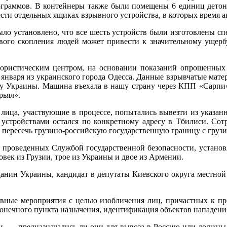
лограммов. В контейнеры также были помещены 6 единиц детон
сти отдельных ящиках взрывного устройства, в которых время 
ыло установлено, что все шесть устройств были изготовлены с
сового скопления людей может привести к значительному ущер
рористическим центром, на основании показаний опрошенных 
января из украинского города Одесса. Данные взрывчатые матер
 Украины. Машина въехала в нашу страну через КПП «Сарпи». 
рьял».
 лица, участвующие в процессе, попытались вывезти из указан
 устройствами остался по конкретному адресу в Тбилиси. Сот
а пересечь грузино-российскую государственную границу с груз
, проведенных Службой государственной безопасности, установл
век из Грузии, трое из Украины и двое из Армении.
данин Украины, кандидат в депутаты Киевского округа местной 
ивные мероприятия с целью изобличения лиц, причастных к п
конечного пункта назначения, идентификация объектов нападени
и, — предназначались ли они для вывоза в Россию или должны 