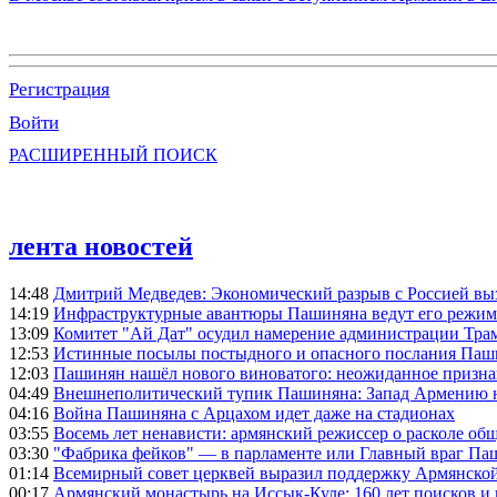
Регистрация
Войти
РАСШИРЕННЫЙ ПОИСК
лента новостей
14:48
Дмитрий Медведев: Экономический разрыв с Россией выз
14:19
Инфраструктурные авантюры Пашиняна ведут его режим 
13:09
Комитет "Ай Дат" осудил намерение администрации Тра
12:53
Истинные посылы постыдного и опасного послания Паши
12:03
Пашинян нашёл нового виноватого: неожиданное призн
04:49
Внешнеполитический тупик Пашиняна: Запад Армению не 
04:16
Война Пашиняна с Арцахом идет даже на стадионах
03:55
Восемь лет ненависти: армянский режиссер о расколе общ
03:30
"Фабрика фейков" — в парламенте или Главный враг Па
01:14
Всемирный совет церквей выразил поддержку Армянско
00:17
Армянский монастырь на Иссык-Куле: 160 лет поисков и