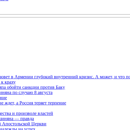
овет в Армении глубокий внутренний кризис. А может, и что 
к краху
мпа обойти санкции против Баку
няна по случаю 8 августа
ание
ждет, а Россия теряет терпение
ества и произволе властей
шиняна — правда
й Апостольской Церкви
 надежды на успех