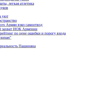
аты, легкая атлетика
жуков
а уют
остранство
сех Армян взял самоотвод
ий захват НОК Армении
 рейтинг по цене ошибки и порогу входа
"хопан"
 реальность Пашиняна