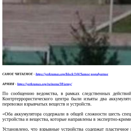
САМОЕ ЧИТАЕМОЕ -
https://yerkramas.org/block/144/Samoe-populyarnoe
АРМИЯ -
https://yerkramas.org/ru/menu/38/army/
По сообщению ведомства, в рамках следственных действий,
Контртеррористического центра были изъяты два аккумулят
перевозки взрывчатых веществ и устройств.
«Оба аккумулятора содержали в общей сложности шесть спе
устройства и вещества, которые направлены в экспертно-крим
Установлено, что взрывные устройства содержат пластичное