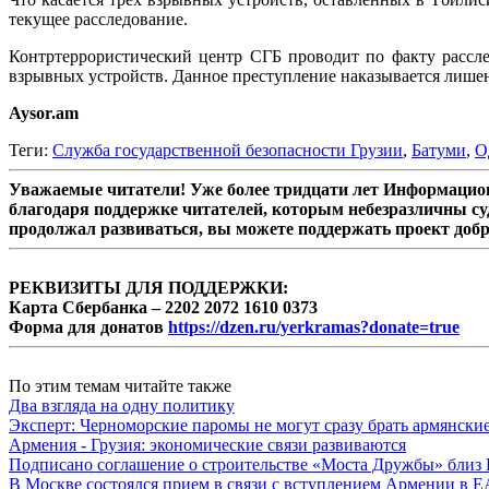
текущее расследование.
Контртеррористический центр СГБ проводит по факту рассле
взрывных устройств. Данное преступление наказывается лишени
Aysor.am
Теги:
Служба государственной безопасности Грузии
,
Батуми
,
О
Уважаемые читатели! Уже более тридцати лет Информацион
благодаря поддержке читателей, которым небезразличны су
продолжал развиваться, вы можете поддержать проект доб
РЕКВИЗИТЫ ДЛЯ ПОДДЕРЖКИ:
Карта Сбербанка – 2202 2072 1610 0373
Форма для донатов
https://dzen.ru/yerkramas?donate=true
По этим темам читайте также
Два взгляда на одну политику
Эксперт: Черноморские паромы не могут сразу брать армянски
Армения - Грузия: экономические связи развиваются
Подписано соглашение о строительстве «Моста Дружбы» близ
В Москве состоялся прием в связи с вступлением Армении в 