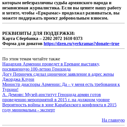
которым небезразличны судьба армянского народа и
независимая журналистика. Если вы цените нашу работу
и хотите, чтобы «Еркрамас» продолжал развиваться, вы
можете поддержать проект добровольным взносом.
РЕКВИЗИТЫ ДЛЯ ПОДДЕРЖКИ:
Карта Сбербанка – 2202 2072 1610 0373
Форма для донатов
https://dzen.ru/yerkramas?donate=true
По этим темам читайте также
Нацархив Армении проведет в Ереване выставку,
посвященную 100-летию Геноцида
Догу Перинчек сделал циничное заявление в адрес жены
Джорджа Клуни
Министр диаспоры Армении: Да – у меня есть требования к
Турции!
А. Демоян: Музей-институт Геноцида армян готов
проведению мероприятий в 2015 г. на должном уровне
Вероятность войны в зоне Карабахского конфликта в 2015
году минимальна - эксперт
На главную