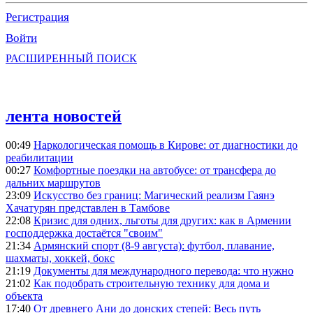
Регистрация
Войти
РАСШИРЕННЫЙ ПОИСК
лента новостей
00:49
Наркологическая помощь в Кирове: от диагностики до
реабилитации
00:27
Комфортные поездки на автобусе: от трансфера до
дальних маршрутов
23:09
Искусство без границ: Магический реализм Гаянэ
Хачатурян представлен в Тамбове
22:08
Кризис для одних, льготы для других: как в Армении
господдержка достаётся "своим"
21:34
Армянский спорт (8-9 августа): футбол, плавание,
шахматы, хоккей, бокс
21:19
Документы для международного перевода: что нужно
21:02
Как подобрать строительную технику для дома и
объекта
17:40
От древнего Ани до донских степей: Весь путь