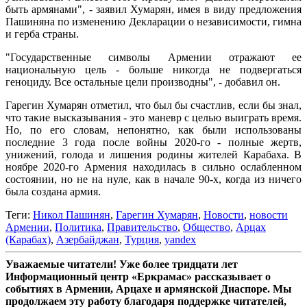
быть армянами", - заявил Хумарян, имея в виду предложения
Пашиняна по изменению Декларации о независимости, гимна
и герба страны.
"Государственные символы Армении отражают ее
национальную цель - больше никогда не подвергаться
геноциду. Все остальные цели производны", - добавил он.
Гарегин Хумарян отметил, что был бы счастлив, если бы знал,
что такие высказывания - это маневр с целью выиграть время.
Но, по его словам, непонятно, как были использованы
последние 3 года после войны 2020-го - полные жертв,
унижений, голода и лишения родины жителей Карабаха. В
ноябре 2020-го Армения находилась в сильно ослабленном
состоянии, но не на нуле, как в начале 90-х, когда из ничего
была создана армия.
Теги:
Никол Пашинян
,
Гарегин Хумарян
,
Новости
,
новости
Армении
,
Политика
,
Правительство
,
Общество
,
Арцах
(Карабах)
,
Азербайджан
,
Турция
,
yandex
Уважаемые читатели! Уже более тридцати лет
Информационный центр «Еркрамас» рассказывает о
событиях в Армении, Арцахе и армянской Диаспоре. Мы
продолжаем эту работу благодаря поддержке читателей,