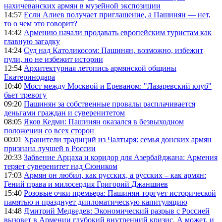
нахичеванских армян в музейной экспозиции
14:57
Если Алиев получает приглашение, а Пашинян — нет,
то о чем это говорит?
14:42
Армению начали продавать европейским туристам как
главную загадку
14:24
Суд над Католикосом: Пашинян, возможно, избежит
пули, но не избежит истории
12:54
Архитектурная летопись армянской общины
Екатеринодара
10:40
Мост между Москвой и Ереваном: "Лазаревский клуб"
бьет тревогу
09:20
Пашинян за собственные провалы расплачивается
деньгами граждан и суверенитетом
08:05
Яков Кедми: Пашинян оказался в безвыходном
положении со всех сторон
00:01
Хранители традиций из Чалтыря: семья донских армян
признана лучшей в России
20:33
Забвение Арцаха и коридор для Азербайджана: Армения
теряет суверенитет над Сюником
17:03
Армян он любил, как русских, а русских – как армян:
Гений права и милосердия Григорий Джаншиев
15:40
Розовые очки премьера: Пашинян торгует исторической
памятью и празднует дипломатическую капитуляцию
14:48
Дмитрий Медведев: Экономический разрыв с Россией
вызовет в Армении глубокий внутренний кризис. А может, и