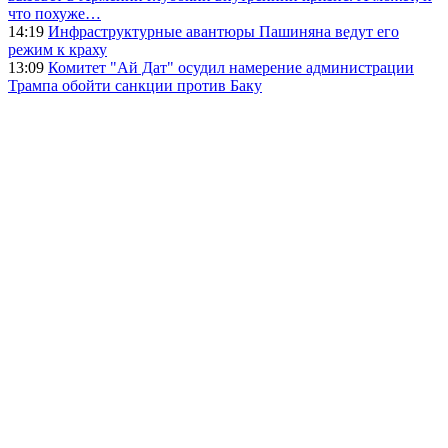
что похуже…
14:19
Инфраструктурные авантюры Пашиняна ведут его
режим к краху
13:09
Комитет "Ай Дат" осудил намерение администрации
Трампа обойти санкции против Баку