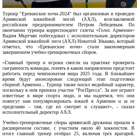
Турнир "Ереванские ночи-2024" был организован и проведен
Армянской хоккейной лигой (АХЛ), возглавляемой
российским предпринимателем Петром Лебедевым. По
окончании турнира корреспондент газеты «Голос Армении»
Вадим Мкртчян побеседовал с исполнительным директором
Армянской хоккейной лиги (АХЛ) Никитой Збышко, который
отметил, что «Ереванские ночи» стали закономерным
завершением учебно-тренировочных сборов.
«Главный тренер и игроки смогли на практике проверить
сыгранность команды, понять в каком направлении предстоит
работать перед чемпионатом мира 2025 года. В ближайшее
время будут анонсирован следующий этап подготовки
сборной Армении... Турнир также носил медийный характер,
поскольку в нем приняла участие "РосПресса". За нее играют
известные в мире спорта люди, и мы надеемся, что они
помогут нам популяризировать хоккей в Армении и за ее
пределами – там, где их смотрят и слушают», - сказал
исполнительный директор АХЛ.
Учебно-тренировочные сборы армянской дружины прошли в
расширенном составе, с участием около 40 хоккеистов. В
итоге главный тренер отобрал 25, включая трех вратарей.