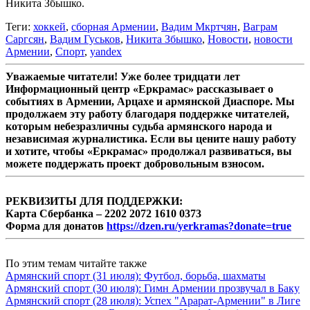
Никита Збышко.
Теги:
хоккей
,
сборная Армении
,
Вадим Мкртчян
,
Ваграм
Саргсян
,
Вадим Гуськов
,
Никита Збышко
,
Новости
,
новости
Армении
,
Спорт
,
yandex
Уважаемые читатели! Уже более тридцати лет
Информационный центр «Еркрамас» рассказывает о
событиях в Армении, Арцахе и армянской Диаспоре. Мы
продолжаем эту работу благодаря поддержке читателей,
которым небезразличны судьба армянского народа и
независимая журналистика. Если вы цените нашу работу
и хотите, чтобы «Еркрамас» продолжал развиваться, вы
можете поддержать проект добровольным взносом.
РЕКВИЗИТЫ ДЛЯ ПОДДЕРЖКИ:
Карта Сбербанка – 2202 2072 1610 0373
Форма для донатов
https://dzen.ru/yerkramas?donate=true
По этим темам читайте также
Армянский спорт (31 июля): Футбол, борьба, шахматы
Армянский спорт (30 июля): Гимн Армении прозвучал в Баку
Армянский спорт (28 июля): Успех "Арарат-Армении" в Лиге