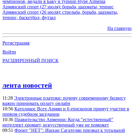
чемпионов, медали в Баку и турнир Hype Armenia
Армянский спорт (27 июля): борьба, шахматы, теннис
Армянский спорт (26 июля): стрельба, борьба, шахматы,
теннис, баскетбол, футзал
На главную
Регистрация
Войти
РАСШИРЕННЫЙ ПОИСК
лента новостей
11:28
Электронные платежи: почему современному бизнесу
важно принимать оплату онлайн
10:56
Католикос Всех Армян и 6 епископов примут участие в
первом судебном заседании
10:36
Правительство Армении: Когда "естественный"
интеллект хромает, искусственный уже не поможет
09:51
Фронт "НЕТ": Ишхан Сагателян призвал к тотальной