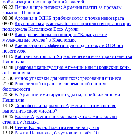
мобилизации против действий властей
09:22
Пешка в игре титанов: Армения платит за провалы
команды Пашиняна
08:38
Армения и ОДКБ приближаются к точке невозврата
08:05
Крупнейшая армянская благотворительная организация
поддержала Католикоса Всех Армян
04:02
Как прошел большой концерт "Карасунские
музыкальные вечера" в Краснодаре
03:52
Как выстроить эффективную подготовку к ОГЭ без
перегрузок
03:15
Кабинет застоя или Управленческая кома правительства
Пашиняна
02:48
Цифровая капитуляция Армении или "Троянский конь"
от Пашиняна
21:36
Рынок упаковки для напитков: требования бизнеса
21:00
Роль личной охраны в современной системе
безопасности
20:36
В Армении имитируют суды над приближенными
Пашиняна
19:18
Способен ли парламент Армении в этом составе
выполнить свою миссию?
18:45
Власти Армении не скрывают, что сами закрыли
страницу Арцаха
18:34
Левон Кочарян: Властям нас не запугать
13:18
Режим Пашиняна, безусловно, падёт. От