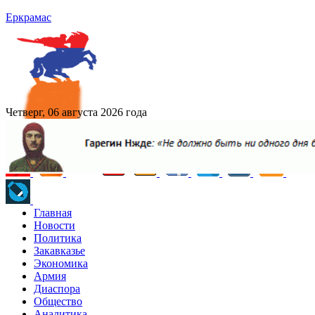
Еркрамас
Четверг, 06 августа 2026 года
Главная
Новости
Политика
Закавказье
Экономика
Армия
Диаспора
Общество
Аналитика