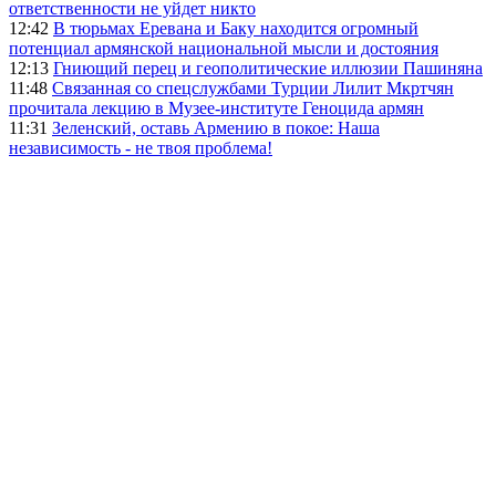
ответственности не уйдет никто
12:42
В тюрьмах Еревана и Баку находится огромный
потенциал армянской национальной мысли и достояния
12:13
Гниющий перец и геополитические иллюзии Пашиняна
11:48
Связанная со спецслужбами Турции Лилит Мкртчян
прочитала лекцию в Музее-институте Геноцида армян
11:31
Зеленский, оставь Армению в покое: Наша
независимость - не твоя проблема!