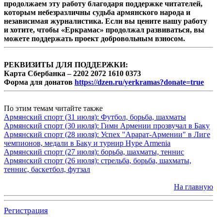
продолжаем эту работу благодаря поддержке читателей,
которым небезразличны судьба армянского народа и
независимая журналистика. Если вы цените нашу работу
и хотите, чтобы «Еркрамас» продолжал развиваться, вы
можете поддержать проект добровольным взносом.
РЕКВИЗИТЫ ДЛЯ ПОДДЕРЖКИ:
Карта Сбербанка – 2202 2072 1610 0373
Форма для донатов
https://dzen.ru/yerkramas?donate=true
По этим темам читайте также
Армянский спорт (31 июля): Футбол, борьба, шахматы
Армянский спорт (30 июля): Гимн Армении прозвучал в Баку
Армянский спорт (28 июля): Успех "Арарат-Армении" в Лиге
чемпионов, медали в Баку и турнир Hype Armenia
Армянский спорт (27 июля): борьба, шахматы, теннис
Армянский спорт (26 июля): стрельба, борьба, шахматы,
теннис, баскетбол, футзал
На главную
Регистрация