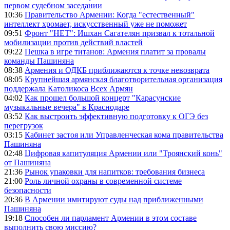
первом судебном заседании
10:36
Правительство Армении: Когда "естественный"
интеллект хромает, искусственный уже не поможет
09:51
Фронт "НЕТ": Ишхан Сагателян призвал к тотальной
мобилизации против действий властей
09:22
Пешка в игре титанов: Армения платит за провалы
команды Пашиняна
08:38
Армения и ОДКБ приближаются к точке невозврата
08:05
Крупнейшая армянская благотворительная организация
поддержала Католикоса Всех Армян
04:02
Как прошел большой концерт "Карасунские
музыкальные вечера" в Краснодаре
03:52
Как выстроить эффективную подготовку к ОГЭ без
перегрузок
03:15
Кабинет застоя или Управленческая кома правительства
Пашиняна
02:48
Цифровая капитуляция Армении или "Троянский конь"
от Пашиняна
21:36
Рынок упаковки для напитков: требования бизнеса
21:00
Роль личной охраны в современной системе
безопасности
20:36
В Армении имитируют суды над приближенными
Пашиняна
19:18
Способен ли парламент Армении в этом составе
выполнить свою миссию?