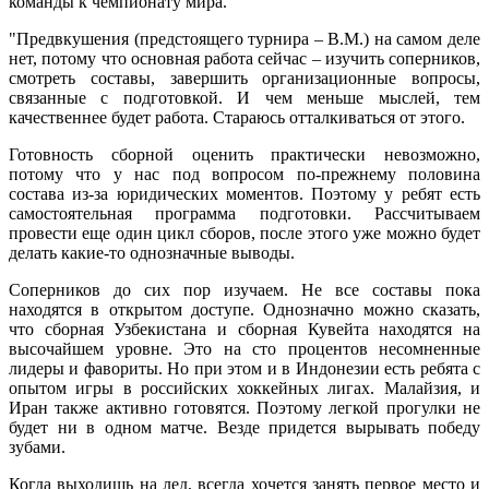
команды к чемпионату мира.
"Предвкушения (предстоящего турнира – В.М.) на самом деле
нет, потому что основная работа сейчас – изучить соперников,
смотреть составы, завершить организационные вопросы,
связанные с подготовкой. И чем меньше мыслей, тем
качественнее будет работа. Стараюсь отталкиваться от этого.
Готовность сборной оценить практически невозможно,
потому что у нас под вопросом по-прежнему половина
состава из-за юридических моментов. Поэтому у ребят есть
самостоятельная программа подготовки. Рассчитываем
провести еще один цикл сборов, после этого уже можно будет
делать какие-то однозначные выводы.
Соперников до сих пор изучаем. Не все составы пока
находятся в открытом доступе. Однозначно можно сказать,
что сборная Узбекистана и сборная Кувейта находятся на
высочайшем уровне. Это на сто процентов несомненные
лидеры и фавориты. Но при этом и в Индонезии есть ребята с
опытом игры в российских хоккейных лигах. Малайзия, и
Иран также активно готовятся. Поэтому легкой прогулки не
будет ни в одном матче. Везде придется вырывать победу
зубами.
Когда выходишь на лед, всегда хочется занять первое место и