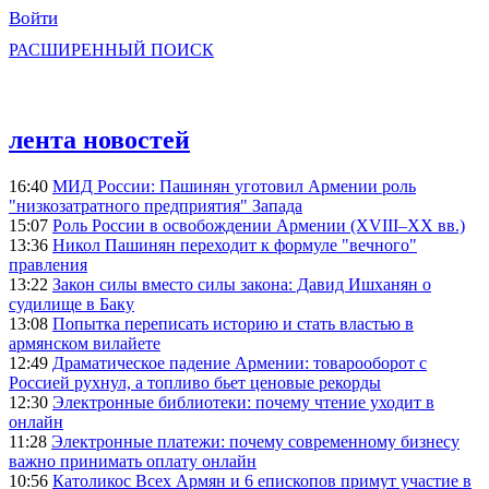
Войти
РАСШИРЕННЫЙ ПОИСК
лента новостей
16:40
МИД России: Пашинян уготовил Армении роль
"низкозатратного предприятия" Запада
15:07
Роль России в освобождении Армении (XVIII–XX вв.)
13:36
Никол Пашинян переходит к формуле "вечного"
правления
13:22
Закон силы вместо силы закона: Давид Ишханян о
судилище в Баку
13:08
Попытка переписать историю и стать властью в
армянском вилайете
12:49
Драматическое падение Армении: товарооборот с
Россией рухнул, а топливо бьет ценовые рекорды
12:30
Электронные библиотеки: почему чтение уходит в
онлайн
11:28
Электронные платежи: почему современному бизнесу
важно принимать оплату онлайн
10:56
Католикос Всех Армян и 6 епископов примут участие в