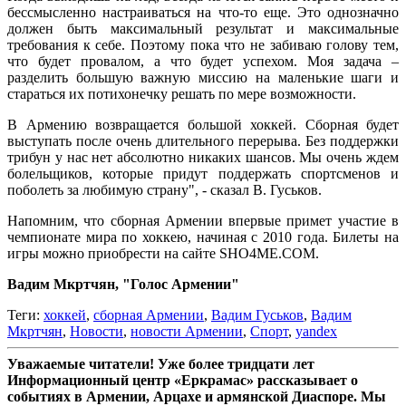
бессмысленно настраиваться на что-то еще. Это однозначно
должен быть максимальный результат и максимальные
требования к себе. Поэтому пока что не забиваю голову тем,
что будет провалом, а что будет успехом. Моя задача –
разделить большую важную миссию на маленькие шаги и
стараться их потихонечку решать по мере возможности.
В Армению возвращается большой хоккей. Сборная будет
выступать после очень длительного перерыва. Без поддержки
трибун у нас нет абсолютно никаких шансов. Мы очень ждем
болельщиков, которые придут поддержать спортсменов и
поболеть за любимую страну", - сказал В. Гуськов.
Напомним, что сборная Армении впервые примет участие в
чемпионате мира по хоккею, начиная с 2010 года. Билеты на
игры можно приобрести на сайте SHO4ME.COM.
Вадим Мкртчян, "Голос Армении"
Теги:
хоккей
,
сборная Армении
,
Вадим Гуськов
,
Вадим
Мкртчян
,
Новости
,
новости Армении
,
Спорт
,
yandex
Уважаемые читатели! Уже более тридцати лет
Информационный центр «Еркрамас» рассказывает о
событиях в Армении, Арцахе и армянской Диаспоре. Мы