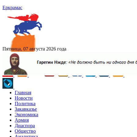
Еркрамас
Пятница, 07 августа 2026 года
Главная
Новости
Политика
Закавказье
Экономика
Армия
Диаспора
Общество
Аналитика