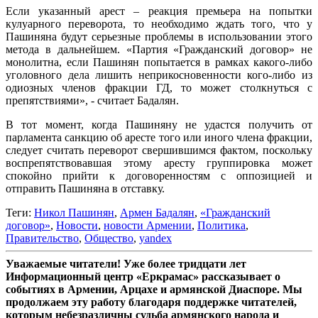
Если указанный арест – реакция премьера на попытки
кулуарного переворота, то необходимо ждать того, что у
Пашиняна будут серьезные проблемы в использовании этого
метода в дальнейшем. «Партия «Гражданский договор» не
монолитна, если Пашинян попытается в рамках какого-либо
уголовного дела лишить неприкосновенности кого-либо из
одиозных членов фракции ГД, то может столкнуться с
препятствиями», - считает Бадалян.
В тот момент, когда Пашиняну не удастся получить от
парламента санкцию об аресте того или иного члена фракции,
следует считать переворот свершившимся фактом, поскольку
воспрепятствовавшая этому аресту группировка может
спокойно прийти к договоренностям с оппозицией и
отправить Пашиняна в отставку.
Теги:
Никол Пашинян
,
Армен Бадалян
,
«Гражданский
договор»
,
Новости
,
новости Армении
,
Политика
,
Правительство
,
Общество
,
yandex
Уважаемые читатели! Уже более тридцати лет
Информационный центр «Еркрамас» рассказывает о
событиях в Армении, Арцахе и армянской Диаспоре. Мы
продолжаем эту работу благодаря поддержке читателей,
которым небезразличны судьба армянского народа и