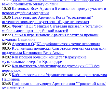
важно принимать оплату онлайн
10:56
Католикос Всех Армян и 6 епископов примут участие в
первом судебном заседании
10:36
Правительство Армении: Когда "естественный"
интеллект хромает, искусственный уже не поможет
09:51
Фронт "НЕТ": Ишхан Сагателян призвал к тотальной
мобилизации против действий властей
09:22
Пешка в игре титанов: Армения платит за провалы
команды Пашиняна
08:38
Армения и ОДКБ приближаются к точке невозврата
08:05
Крупнейшая армянская благотворительная организация
поддержала Католикоса Всех Армян
04:02
Как прошел большой концерт "Карасунские
музыкальные вечера" в Краснодаре
03:52
Как выстроить эффективную подготовку к ОГЭ без
перегрузок
03:15
Кабинет застоя или Управленческая кома правительства
Пашиняна
02:48
Цифровая капитуляция Армении или "Троянский конь"
от Пашиняна