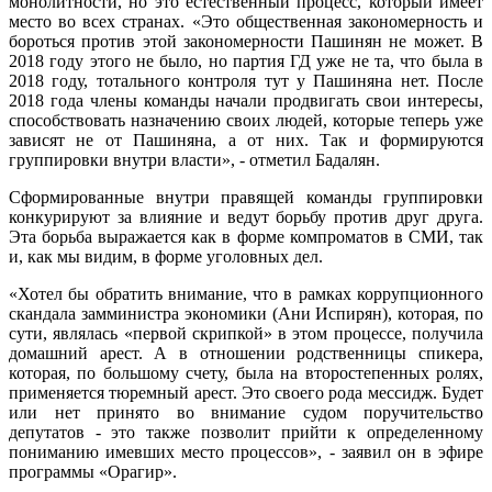
монолитности, но это естественный процесс, который имеет
место во всех странах. «Это общественная закономерность и
бороться против этой закономерности Пашинян не может. В
2018 году этого не было, но партия ГД уже не та, что была в
2018 году, тотального контроля тут у Пашиняна нет. После
2018 года члены команды начали продвигать свои интересы,
способствовать назначению своих людей, которые теперь уже
зависят не от Пашиняна, а от них. Так и формируются
группировки внутри власти», - отметил Бадалян.
Сформированные внутри правящей команды группировки
конкурируют за влияние и ведут борьбу против друг друга.
Эта борьба выражается как в форме компроматов в СМИ, так
и, как мы видим, в форме уголовных дел.
«Хотел бы обратить внимание, что в рамках коррупционного
скандала замминистра экономики (Ани Испирян), которая, по
сути, являлась «первой скрипкой» в этом процессе, получила
домашний арест. А в отношении родственницы спикера,
которая, по большому счету, была на второстепенных ролях,
применяется тюремный арест. Это своего рода мессидж. Будет
или нет принято во внимание судом поручительство
депутатов - это также позволит прийти к определенному
пониманию имевших место процессов», - заявил он в эфире
программы «Орагир».