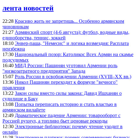
лента новостей
22:28
Красиво жить не запретишь... Особенно армянским
чиновникам
21:27
Армянский спорт (4-6 августа): футбол, водные виды,
единоборства, теннис, хоккей
18:10
Энвер-паша, "Немесис" и логика возмездия: Расплата
неизбежна
17:30
Национальный позор: Католикос Всех Армян на скамье
подсудимых
16:40
МИД России: Пашинян уготовил Армении роль
"низкозатратного предприятия" Запада
15:07
Роль России в освобождении Армении (XVIII–XX вв.)
13:36
Никол Пашинян переходит к формуле "вечного"
правления
13:22
Закон силы вместо силы закона: Давид Ишханян о
судилище в Баку
13:08
Попытка переписать историю и стать властью в
армянском вилайете
12:49
Драматическое падение Армении: товарооборот с
Россией рухнул, а топливо бьет ценовые рекорды
12:30
Электронные библиотеки: почему чтение уходит в
онлайн
11:28
Электронные платежи: почему современному бизнесу