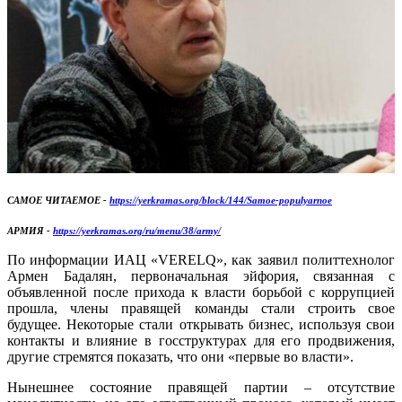
САМОЕ ЧИТАЕМОЕ -
https://yerkramas.org/block/144/Samoe-populyarnoe
АРМИЯ -
https://yerkramas.org/ru/menu/38/army/
По информации ИАЦ «VERELQ», как заявил политтехнолог
Армен Бадалян, первоначальная эйфория, связанная с
объявленной после прихода к власти борьбой с коррупцией
прошла, члены правящей команды стали строить свое
будущее. Некоторые стали открывать бизнес, используя свои
контакты и влияние в госструктурах для его продвижения,
другие стремятся показать, что они «первые во власти».
Нынешнее состояние правящей партии – отсутствие