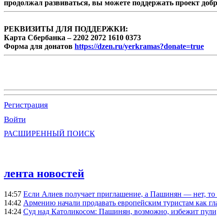
продолжал развиваться, вы можете поддержать проект доб
РЕКВИЗИТЫ ДЛЯ ПОДДЕРЖКИ:
Карта Сбербанка – 2202 2072 1610 0373
Форма для донатов
https://dzen.ru/yerkramas?donate=true
Регистрация
Войти
РАСШИРЕННЫЙ ПОИСК
лента новостей
14:57
Если Алиев получает приглашение, а Пашинян — нет, то 
14:42
Армению начали продавать европейским туристам как гл
14:24
Суд над Католикосом: Пашинян, возможно, избежит пули,