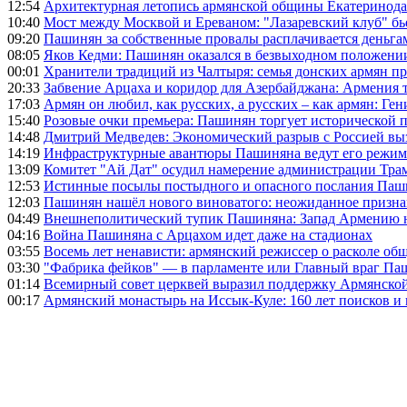
12:54
Архитектурная летопись армянской общины Екатеринода
10:40
Мост между Москвой и Ереваном: "Лазаревский клуб" бь
09:20
Пашинян за собственные провалы расплачивается деньга
08:05
Яков Кедми: Пашинян оказался в безвыходном положении
00:01
Хранители традиций из Чалтыря: семья донских армян п
20:33
Забвение Арцаха и коридор для Азербайджана: Армения 
17:03
Армян он любил, как русских, а русских – как армян: Г
15:40
Розовые очки премьера: Пашинян торгует исторической
14:48
Дмитрий Медведев: Экономический разрыв с Россией выз
14:19
Инфраструктурные авантюры Пашиняна ведут его режим 
13:09
Комитет "Ай Дат" осудил намерение администрации Тра
12:53
Истинные посылы постыдного и опасного послания Паши
12:03
Пашинян нашёл нового виноватого: неожиданное призн
04:49
Внешнеполитический тупик Пашиняна: Запад Армению не 
04:16
Война Пашиняна с Арцахом идет даже на стадионах
03:55
Восемь лет ненависти: армянский режиссер о расколе общ
03:30
"Фабрика фейков" — в парламенте или Главный враг Па
01:14
Всемирный совет церквей выразил поддержку Армянско
00:17
Армянский монастырь на Иссык-Куле: 160 лет поисков и