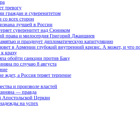
ра
ет тревогу
ми граждан и суверенитетом
 со всех сторон
ризнана лучшей в России
теряет суверенитет над Сюником
ений права и милосердия Григорий Джаншиев
 памятью и празднует дипломатическую капитуляцию
овет в Армении глубокий внутренний кризис. А может, и что 
к краху
мпа обойти санкции против Баку
няна по случаю 8 августа
ание
ждет, а Россия теряет терпение
ества и произволе властей
шиняна — правда
й Апостольской Церкви
 надежды на успех