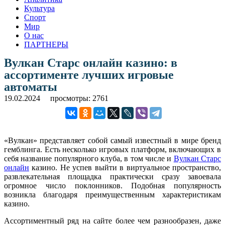
Культура
Спорт
Мир
О нас
ПАРТНЕРЫ
Вулкан Старс онлайн казино: в
ассортименте лучших игровые
автоматы
19.02.2024
просмотры: 2761
«Вулкан» представляет собой самый известный в мире бренд
гемблинга. Есть несколько игровых платформ, включающих в
себя название популярного клуба, в том числе и
Вулкан Старс
онлайн
казино. Не успев выйти в виртуальное пространство,
развлекательная площадка практически сразу завоевала
огромное число поклонников. Подобная популярность
возникла благодаря преимущественным характеристикам
казино.
Ассортиментный ряд на сайте более чем разнообразен, даже