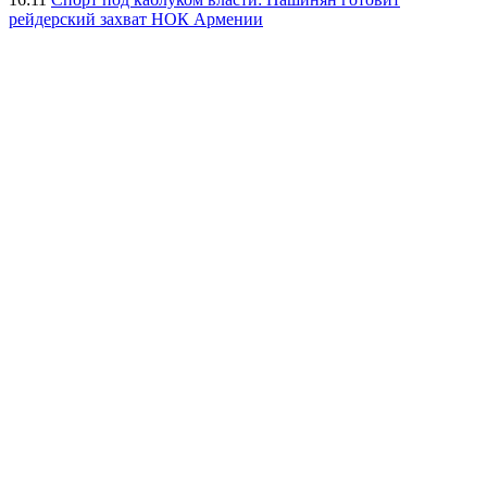
рейдерский захват НОК Армении