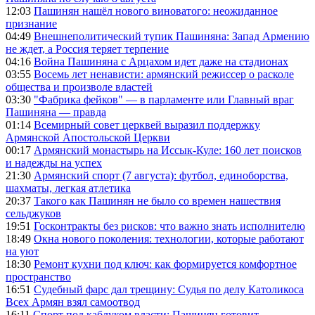
12:03
Пашинян нашёл нового виноватого: неожиданное
признание
04:49
Внешнеполитический тупик Пашиняна: Запад Армению
не ждет, а Россия теряет терпение
04:16
Война Пашиняна с Арцахом идет даже на стадионах
03:55
Восемь лет ненависти: армянский режиссер о расколе
общества и произволе властей
03:30
"Фабрика фейков" — в парламенте или Главный враг
Пашиняна — правда
01:14
Всемирный совет церквей выразил поддержку
Армянской Апостольской Церкви
00:17
Армянский монастырь на Иссык-Куле: 160 лет поисков
и надежды на успех
21:30
Армянский спорт (7 августа): футбол, единоборства,
шахматы, легкая атлетика
20:37
Такого как Пашинян не было со времен нашествия
сельджуков
19:51
Госконтракты без рисков: что важно знать исполнителю
18:49
Окна нового поколения: технологии, которые работают
на уют
18:30
Ремонт кухни под ключ: как формируется комфортное
пространство
16:51
Судебный фарс дал трещину: Судья по делу Католикоса
Всех Армян взял самоотвод
16:11
Спорт под каблуком власти: Пашинян готовит