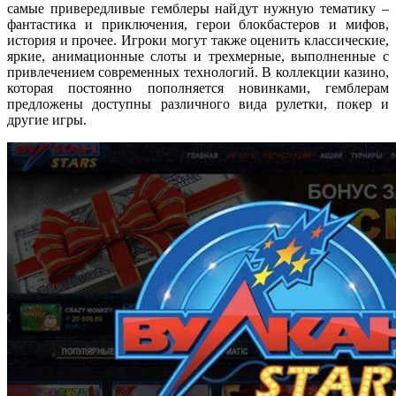
самые привередливые гемблеры найдут нужную тематику –
фантастика и приключения, герои блокбастеров и мифов,
история и прочее. Игроки могут также оценить классические,
яркие, анимационные слоты и трехмерные, выполненные с
привлечением современных технологий. В коллекции казино,
которая постоянно пополняется новинками, гемблерам
предложены доступны различного вида рулетки, покер и
другие игры.