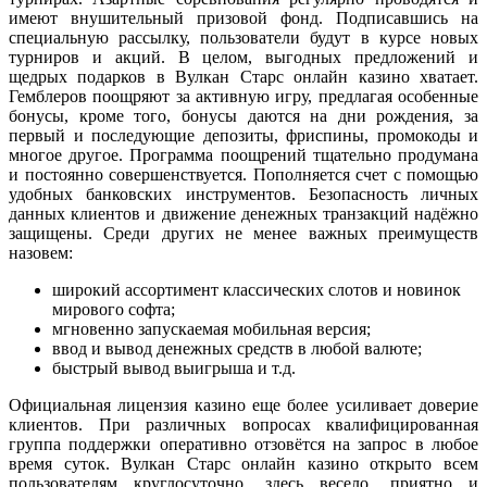
имеют внушительный призовой фонд. Подписавшись на
специальную рассылку, пользователи будут в курсе новых
турниров и акций. В целом, выгодных предложений и
щедрых подарков в Вулкан Старс онлайн казино хватает.
Гемблеров поощряют за активную игру, предлагая особенные
бонусы, кроме того, бонусы даются на дни рождения, за
первый и последующие депозиты, фриспины, промокоды и
многое другое. Программа поощрений тщательно продумана
и постоянно совершенствуется. Пополняется счет с помощью
удобных банковских инструментов. Безопасность личных
данных клиентов и движение денежных транзакций надёжно
защищены. Среди других не менее важных преимуществ
назовем:
широкий ассортимент классических слотов и новинок
мирового софта;
мгновенно запускаемая мобильная версия;
ввод и вывод денежных средств в любой валюте;
быстрый вывод выигрыша и т.д.
Официальная лицензия казино еще более усиливает доверие
клиентов. При различных вопросах квалифицированная
группа поддержки оперативно отзовётся на запрос в любое
время суток. Вулкан Старс онлайн казино открыто всем
пользователям круглосуточно, здесь весело, приятно и