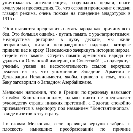
уничтожалась интеллигенция, разрушались церкви, очаги
культуры и просвещения. То, что сегодня происходит с подачи
главаря режима, очень похоже на поведение младотурок в
1915 г.
"Они пытаются представить память народа как причину всех
бед. Это большая ошибка - путать память с ура-патриотизмом.
Недопустима риторика в духе, дескать, мы жили
неправильно, питали неоправданные надежды, которые
привели нас к краху. Невозможно зачеркнуть историю народа,
стереть его память. Стереть память армянского народа не
удалось ни Османской империи, ни Советской!", - подчеркнул
ученый, указав на несостоятельность ссылок верхушки
режима на то, что упоминание Западной Армении в
Декларации Независимости, якобы, привело к тому, что в
Баку заговорили о Западном Азербайджане.
Мелконян напомнил, что в Греции по-прежнему называют
Стамбул Константинополем, однако никто не предъявляет
руководству страны никаких претензий, а Эрдоган спокойно
приземляется в аэропорту под названием "Константинополь"
в ходе визитов в эту страну.
По словам Мелконяна, если правящая верхушка забрела в
плоскость нынешних преобразований по причине