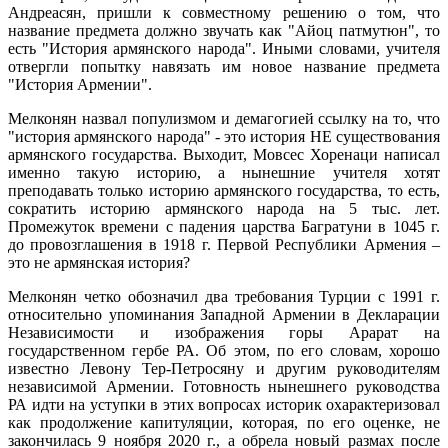
Андреасян, пришли к совместному решению о том, что
название предмета должно звучать как "Айоц патмутюн", то
есть "История армянского народа". Иными словами, учителя
отвергли попытку навязать им новое название предмета
"История Армении".
Мелконян назвал популизмом и демагогией ссылку на то, что
"история армянского народа" - это история НЕ существования
армянского государства. Выходит, Мовсес Хоренаци написал
именно такую историю, а нынешние учителя хотят
преподавать только историю армянского государства, то есть,
сократить историю армянского народа на 5 тыс. лет.
Промежуток времени с падения царства Багратуни в 1045 г.
до провозглашения в 1918 г. Первой Республики Армения –
это не армянская история?
Мелконян четко обозначил два требования Турции с 1991 г.
относительно упоминания Западной Армении в Декларации
Независимости и изображения горы Арарат на
государственном гербе РА. Об этом, по его словам, хорошо
известно Левону Тер-Петросяну и другим руководителям
независимой Армении. Готовность нынешнего руководства
РА идти на уступки в этих вопросах историк охарактеризовал
как продолжение капитуляции, которая, по его оценке, не
закончилась 9 ноября 2020 г., а обрела новый размах после