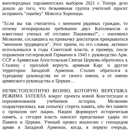
внеочередных парламентских выборов 2021 г. Теперь дело
дошло до того, что безымянная группа учителей просит
исправить "ошибку" Мовсеса Хоренаци.
"Если вы так считаетесь с мнением рядовых граждан, то
почему игнорировали требование двух Католикосов и
известных ученых об отставке Пашиняна?", - напомнил
Мелконян, сославшись на привычку диктаторов прикрываться
"мнением трудящихся". Этот прием, по его словам, активно
использовался в годы Советской власти, к примеру, после
поражения гитлеровской Германии в 1945 г. руководство Арм.
ССР и Армянская Апостольская Святая Церковь обратились к
Сталину с просьбой вернуть армянам Карс и другие
территории Западной Армении. Сталин обратился к
турецкому руководству не от своего имени, а от имени
армянского руководства и Церкви…
НЕЧИСТОПЛОТНУЮ ВОЗНЮ, КОТОРУЮ ВЕРХУШКА
РЕЖИМА ЗАТЕЯЛА вокруг проекта новой Конституции и
переименования учебников истории, Мелконян
охарактеризовал, как попытку стереть память, ибо без памяти
о прошлом нет нации. Нацию формирует историческая
память, а сегодня власть наносит прицельные удары по
Памяти и Церкви. Ученый провел аналогию с геноцидом
армян в Западной Армении, когда, в первую очередь,