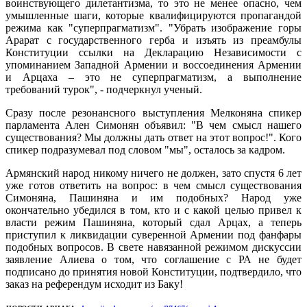
воинствующего дилетантизма, то это не менее опасно, чем
умышленные шаги, которые квалифицируются пропагандой
режима как "суперпрагматизм". "Убрать изображение горы
Арарат с государственного герба и изъять из преамбулы
Конституции ссылки на Декларацию Независимости с
упоминанием Западной Армении и воссоединения Армении
и Арцаха – это не суперпрагматизм, а выполнение
требований турок", - подчеркнул ученый.
Сразу после резонансного выступления Мелконяна спикер
парламента Ален Симонян объявил: "В чем смысл нашего
существования? Мы должны дать ответ на этот вопрос!". Кого
спикер подразумевал под словом "мы", осталось за кадром.
Армянский народ никому ничего не должен, зато спустя 6 лет
уже готов ответить на вопрос: в чем смысл существования
Симоняна, Пашиняна и им подобных? Народ уже
окончательно убедился в том, кто и с какой целью привел к
власти режим Пашиняна, который сдал Арцах, а теперь
приступил к ликвидации суверенной Армении под фанфары
подобных вопросов. В свете навязанной режимом дискуссии
заявление Алиева о том, что соглашение с РА не будет
подписано до принятия новой Конституции, подтвердило, что
заказ на референдум исходит из Баку!