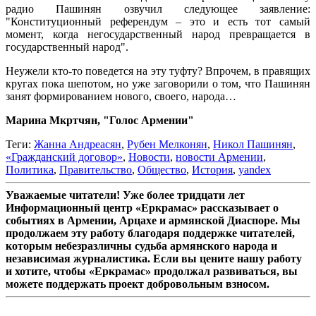
радио Пашинян озвучил следующее заявление:
"Конституционный референдум – это и есть тот самый
момент, когда негосударственный народ превращается в
государственный народ".
Неужели кто-то поведется на эту туфту? Впрочем, в правящих
кругах пока шепотом, но уже заговорили о том, что Пашинян
занят формированием нового, своего, народа…
Марина Мкртчян, "Голос Армении"
Теги:
Жанна Андреасян
,
Рубен Мелконян
,
Никол Пашинян
,
«Гражданский договор»
,
Новости
,
новости Армении
,
Политика
,
Правительство
,
Общество
,
История
,
yandex
Уважаемые читатели! Уже более тридцати лет
Информационный центр «Еркрамас» рассказывает о
событиях в Армении, Арцахе и армянской Диаспоре. Мы
продолжаем эту работу благодаря поддержке читателей,
которым небезразличны судьба армянского народа и
независимая журналистика. Если вы цените нашу работу
и хотите, чтобы «Еркрамас» продолжал развиваться, вы
можете поддержать проект добровольным взносом.