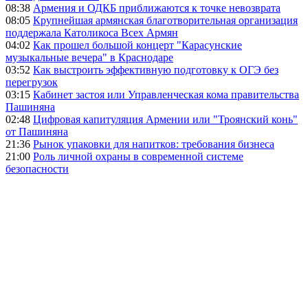
08:38
Армения и ОДКБ приближаются к точке невозврата
08:05
Крупнейшая армянская благотворительная организация
поддержала Католикоса Всех Армян
04:02
Как прошел большой концерт "Карасунские
музыкальные вечера" в Краснодаре
03:52
Как выстроить эффективную подготовку к ОГЭ без
перегрузок
03:15
Кабинет застоя или Управленческая кома правительства
Пашиняна
02:48
Цифровая капитуляция Армении или "Троянский конь"
от Пашиняна
21:36
Рынок упаковки для напитков: требования бизнеса
21:00
Роль личной охраны в современной системе
безопасности