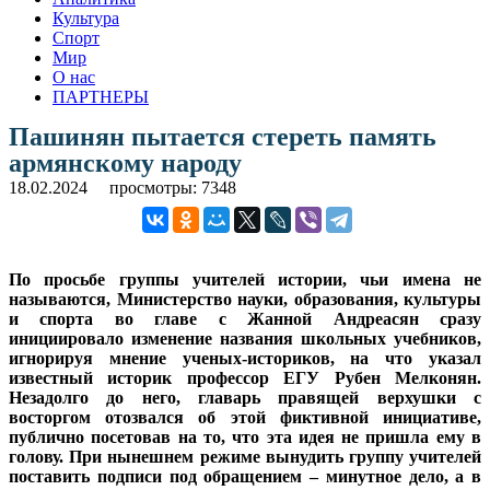
Культура
Спорт
Мир
О нас
ПАРТНЕРЫ
Пашинян пытается стереть память
армянскому народу
18.02.2024
просмотры: 7348
По просьбе группы учителей истории, чьи имена не
называются, Министерство науки, образования, культуры
и спорта во главе с Жанной Андреасян сразу
инициировало изменение названия школьных учебников,
игнорируя мнение ученых-историков, на что указал
известный историк профессор ЕГУ Рубен Мелконян.
Незадолго до него, главарь правящей верхушки с
восторгом отозвался об этой фиктивной инициативе,
публично посетовав на то, что эта идея не пришла ему в
голову. При нынешнем режиме вынудить группу учителей
поставить подписи под обращением – минутное дело, а в