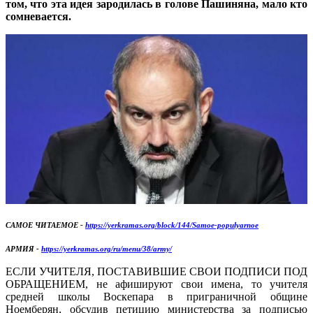
том, что эта идея зародилась в голове Пашиняна, мало кто
сомневается.
САМОЕ ЧИТАЕМОЕ -
https://yerkramas.org/block/144/Samoe-populyarnoe
АРМИЯ -
https://yerkramas.org/ru/menu/38/army/
ЕСЛИ УЧИТЕЛЯ, ПОСТАВИВШИЕ СВОИ ПОДПИСИ ПОД
ОБРАЩЕНИЕМ, не афишируют свои имена, то учителя
средней школы Воскепара в приграничной общине
Ноемберян, обсудив петицию министерства за подписью