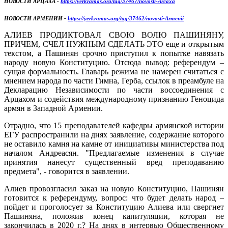
НОВОСТИ АРЦАХА -
https://yerkramas.org/tag/37467/novosti-Arcaxa
НОВОСТИ АРМЕНИИ -
https://yerkramas.org/tag/37462/novosti-Armenii
АЛИЕВ ПРОДИКТОВАЛ СВОЮ ВОЛЮ ПАШИНЯНУ,
ПРИЧЕМ, СЧЕЛ НУЖНЫМ СДЕЛАТЬ ЭТО еще и открытым
текстом, а Пашинян срочно приступил к попытке навязать
народу новую Конституцию. Отсюда вывод: референдум –
сущая формальность. Главарь режима не намерен считаться с
мнением народа по части Гимна, Герба, ссылок в преамбуле на
Декларацию Независимости по части воссоединения с
Арцахом и содействия международному признанию Геноцида
армян в Западной Армении.
Отрадно, что 15 преподавателей кафедры армянской истории
ЕГУ распространили на днях заявление, содержание которого
не оставило камня на камне от инициативы министерства под
началом Андреасян. "Предлагаемые изменения в случае
принятия нанесут существенный вред преподаванию
предмета", - говорится в заявлении.
Алиев провозгласил заказ на новую Конституцию, Пашинян
готовится к референдуму, вопрос: что будет делать народ –
пойдет и проголосует за Конституцию Алиева или свергнет
Пашиняна, положив конец капитуляции, которая не
закончилась в 2020 г.? На днях в интервью Общественному