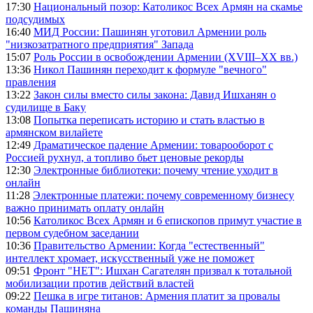
17:30
Национальный позор: Католикос Всех Армян на скамье
подсудимых
16:40
МИД России: Пашинян уготовил Армении роль
"низкозатратного предприятия" Запада
15:07
Роль России в освобождении Армении (XVIII–XX вв.)
13:36
Никол Пашинян переходит к формуле "вечного"
правления
13:22
Закон силы вместо силы закона: Давид Ишханян о
судилище в Баку
13:08
Попытка переписать историю и стать властью в
армянском вилайете
12:49
Драматическое падение Армении: товарооборот с
Россией рухнул, а топливо бьет ценовые рекорды
12:30
Электронные библиотеки: почему чтение уходит в
онлайн
11:28
Электронные платежи: почему современному бизнесу
важно принимать оплату онлайн
10:56
Католикос Всех Армян и 6 епископов примут участие в
первом судебном заседании
10:36
Правительство Армении: Когда "естественный"
интеллект хромает, искусственный уже не поможет
09:51
Фронт "НЕТ": Ишхан Сагателян призвал к тотальной
мобилизации против действий властей
09:22
Пешка в игре титанов: Армения платит за провалы
команды Пашиняна