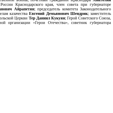
России Краснодарского края, член совета при губернаторе
анович Айрапетян
; председатель комитета Законодательного
елам казачества
Евгений Демьянович Шендрик
; заместитель
тольской Церкви
Тер Даниил Кукуян
; Герой Советского Союза,
ной организации «Герои Отечества», советник губернатора