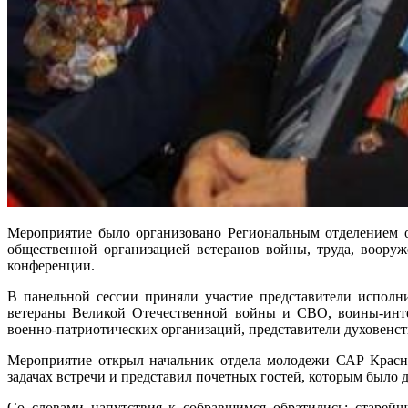
Мероприятие было организовано Региональным отделением о
общественной организацией ветеранов войны, труда, воору
конференции.
В панельной сессии приняли участие представители исполни
ветераны Великой Отечественной войны и СВО, воины-инте
военно-патриотических организаций, представители духовенст
Мероприятие открыл начальник отдела молодежи САР Красно
задачах встречи и представил почетных гостей, которым было д
Со словами напутствия к собравшимся обратились: старей