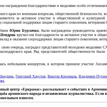
ии награждения благодарностями и медалями особо отличивших
ского края по военным вопросам, общественной безопасности, 
комитета за активное участие в общественной и культурной 
ер социальной поддержки лицам старшего поколения, ветеранам 
Кубани
Юрия Бурлачко
, были награждены руководитель крае
 Шендрик
вручил им благодарности за активное участие в обще
вклад в оказание соцподдержки лицам старшего поколения, вете
в свою очередь, наградил представителей молодежи медалями С
аснодарского края. Ряд представителей общественности были 
илась небольшим концертом, в котором приняли участие Ансам
Шендрик
,
Григорий Хаустов
,
Виктор Крохмаль
,
Владимир Путин
ежь
ный центр «Еркрамас» рассказывает о событиях в Армении,
дьба армянского народа и независимая журналистика. Если в
ровольным взносом.