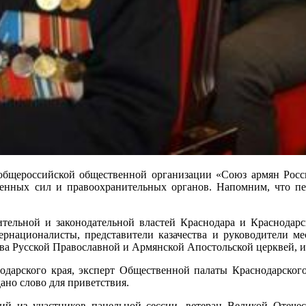
бщероссийской общественной организации «Союз армян Росси
женных сил и правоохранительных органов. Напомним, что пе
тельной и законодательной властей Краснодара и Краснодарс
рнационалисты, представители казачества и руководители м
ва Русской Православной и Армянской Апостольской церквей, и
дарского края, эксперт Общественной палаты Краснодарског
ано слово для приветствия.
ший из участников панельной сессии, ветеран Великой Отеч