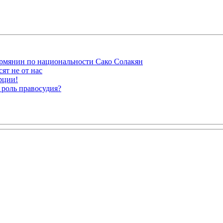
рмянин по национальности Сако Солакян
ят не от нас
рции!
 роль правосудия?