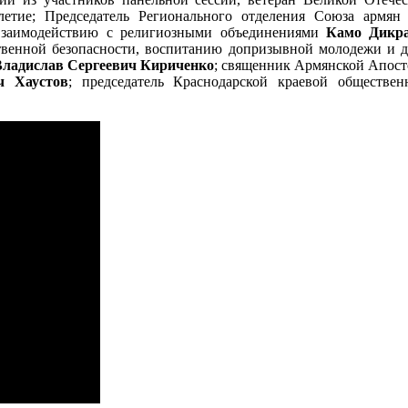
етие; Председатель Регионального отделения Союза армян 
взаимодействию с религиозными объединениями
Камо Дикр
твенной безопасности, воспитанию допризывной молодежи и д
Владислав Сергеевич Кириченко
; священник Армянской Апос
ч Хаустов
; председатель Краснодарской краевой обществен