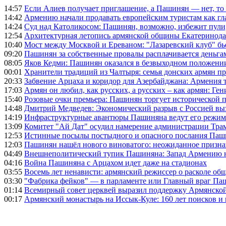
14:57
Если Алиев получает приглашение, а Пашинян — нет, то 
14:42
Армению начали продавать европейским туристам как гл
14:24
Суд над Католикосом: Пашинян, возможно, избежит пули,
12:54
Архитектурная летопись армянской общины Екатеринода
10:40
Мост между Москвой и Ереваном: "Лазаревский клуб" бь
09:20
Пашинян за собственные провалы расплачивается деньга
08:05
Яков Кедми: Пашинян оказался в безвыходном положении
00:01
Хранители традиций из Чалтыря: семья донских армян п
20:33
Забвение Арцаха и коридор для Азербайджана: Армения 
17:03
Армян он любил, как русских, а русских – как армян: Г
15:40
Розовые очки премьера: Пашинян торгует исторической
14:48
Дмитрий Медведев: Экономический разрыв с Россией выз
14:19
Инфраструктурные авантюры Пашиняна ведут его режим 
13:09
Комитет "Ай Дат" осудил намерение администрации Тра
12:53
Истинные посылы постыдного и опасного послания Паши
12:03
Пашинян нашёл нового виноватого: неожиданное призн
04:49
Внешнеполитический тупик Пашиняна: Запад Армению не 
04:16
Война Пашиняна с Арцахом идет даже на стадионах
03:55
Восемь лет ненависти: армянский режиссер о расколе общ
03:30
"Фабрика фейков" — в парламенте или Главный враг Па
01:14
Всемирный совет церквей выразил поддержку Армянско
00:17
Армянский монастырь на Иссык-Куле: 160 лет поисков и