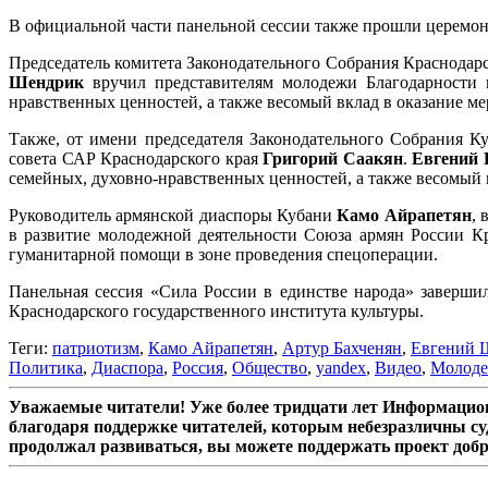
В официальной части панельной сессии также прошли церемон
Председатель комитета Законодательного Собрания Краснодар
Шендрик
вручил представителям молодежи Благодарности 
нравственных ценностей, а также весомый вклад в оказание м
Также, от имени председателя Законодательного Собрания 
совета САР Краснодарского края
Григорий Саакян
.
Евгений
семейных, духовно-нравственных ценностей, а также весомый 
Руководитель армянской диаспоры Кубани
Камо Айрапетян
, 
в развитие молодежной деятельности Союза армян России Кр
гуманитарной помощи в зоне проведения спецоперации.
Панельная сессия «Сила России в единстве народа» заверш
Краснодарского государственного института культуры.
Теги:
патриотизм
,
Камо Айрапетян
,
Артур Бахченян
,
Евгений 
Политика
,
Диаспора
,
Россия
,
Общество
,
yandex
,
Видео
,
Молод
Уважаемые читатели! Уже более тридцати лет Информацион
благодаря поддержке читателей, которым небезразличны су
продолжал развиваться, вы можете поддержать проект доб