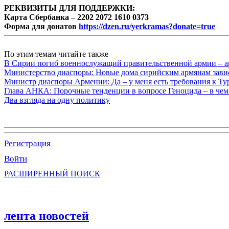
РЕКВИЗИТЫ ДЛЯ ПОДДЕРЖКИ:
Карта Сбербанка – 2202 2072 1610 0373
Форма для донатов
https://dzen.ru/yerkramas?donate=true
По этим темам читайте также
В Сирии погиб военнослужащий правительственной армии – а
Министерство диаспоры: Новые дома сирийским армянам завис
Министр диаспоры Армении: Да – у меня есть требования к Ту
Глава АНКА: Порочные тенденции в вопросе Геноцида – в чем
Два взгляда на одну политику
Регистрация
Войти
РАСШИРЕННЫЙ ПОИСК
лента новостей