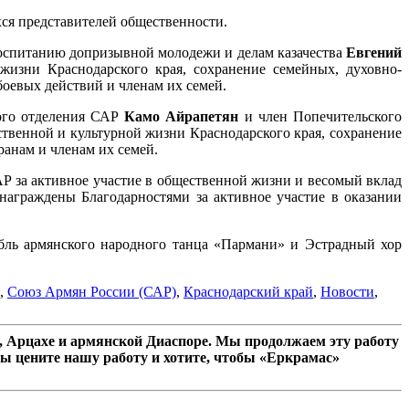
ся представителей общественности.
воспитанию допризывной молодежи и делам казачества
Евгений
жизни Краснодарского края, сохранение семейных, духовно-
боевых действий и членам их семей.
вого отделения САР
Камо Айрапетян
и член Попечительского
ственной и культурной жизни Краснодарского края, сохранение
ранам и членам их семей.
АР за активное участие в общественной жизни и весомый вклад
награждены Благодарностями за активное участие в оказании
бль армянского народного танца «Пармани» и Эстрадный хор
,
Союз Армян России (САР)
,
Краснодарский край
,
Новости
,
 Арцахе и армянской Диаспоре. Мы продолжаем эту работу
ы цените нашу работу и хотите, чтобы «Еркрамас»