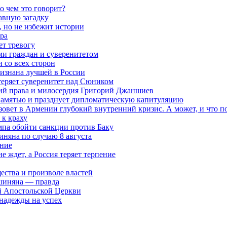
о чем это говорит?
авную загадку
 но не избежит истории
ра
ет тревогу
ми граждан и суверенитетом
 со всех сторон
ризнана лучшей в России
теряет суверенитет над Сюником
ений права и милосердия Григорий Джаншиев
 памятью и празднует дипломатическую капитуляцию
овет в Армении глубокий внутренний кризис. А может, и что 
к краху
мпа обойти санкции против Баку
няна по случаю 8 августа
ание
ждет, а Россия теряет терпение
ества и произволе властей
шиняна — правда
й Апостольской Церкви
 надежды на успех