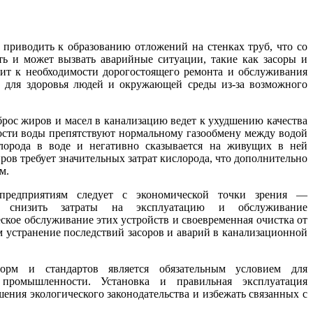
 приводить к образованию отложений на стенках труб, что со
ь и может вызвать аварийные ситуации, такие как засоры и
дит к необходимости дорогостоящего ремонта и обслуживания
к для здоровья людей и окружающей среды из-за возможного
рос жиров и масел в канализацию ведет к ухудшению качества
ости воды препятствуют нормальному газообмену между водой
лорода в воде и негативно сказывается на живущих в ней
ров требует значительных затрат кислорода, что дополнительно
м.
редприятиям следует с экономической точки зрения —
ет снизить затраты на эксплуатацию и обслуживание
ское обслуживание этих устройств и своевременная очистка от
 устранение последствий засоров и аварий в канализационной
орм и стандартов является обязательным условием для
промышленности. Установка и правильная эксплуатация
ения экологического законодательства и избежать связанных с