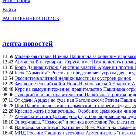
Регистрация
Войти
РАСШИРЕННЫЙ ПОИСК
лента новостей
13:59
Маленькая ставка Никола Пашиняна за большим игровым
13:43
Армянский патриархат Иерусалима: Нужно встать на защ
13:35
Бюро Дашнакцутюн: Действия властей Армении против 
13:24
Блок "Армения": Россия не представляет угрозы для гос
12:54
Экосистема элитной недвижимости: как устроен рынок
12:29
Заявление Российской и Ново-Нахичеванской Епархии 
08:48
Курс на самоуничтожение: правительство Пашиняна отр
08:06
Турецкий капкан: правительство Пашиняна строит корид
07:11
От сдачи Арцаха до суда над Католикосом: Режим Пашин
06:28
При Пашиняне российско-армянские отношения будут де
22:28
Красиво жить не запретишь... Особенно армянским чино
21:27
Армянский спорт (4-6 августа): футбол, водные виды, еди
18:10
Энвер-паша, "Немесис" и логика возмездия: Расплата не
17:30
Национальный позор: Католикос Всех Армян на скамье 
16:40
МИД России: Пашинян уготовил Армении роль "низкозат