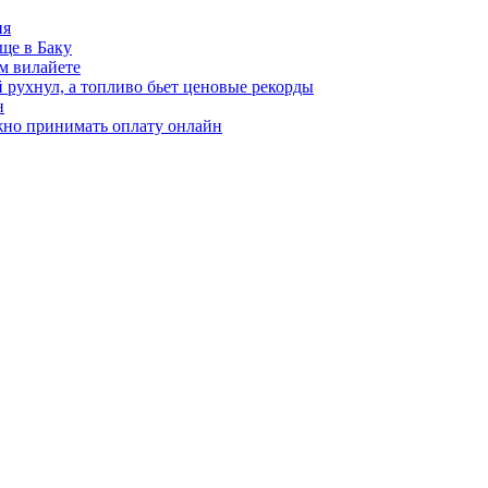
ия
ще в Баку
м вилайете
 рухнул, а топливо бьет ценовые рекорды
н
жно принимать оплату онлайн