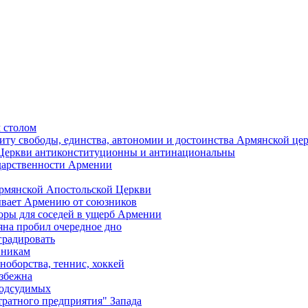
 столом
иту свободы, единства, автономии и достоинства Армянской це
Церкви антиконституционны и антинациональны
ударственности Армении
Армянской Апостольской Церкви
ывает Армению от союзников
оры для соседей в ущерб Армении
яна пробил очередное дно
градировать
вникам
ноборства, теннис, хоккей
избежна
подсудимых
ратного предприятия" Запада