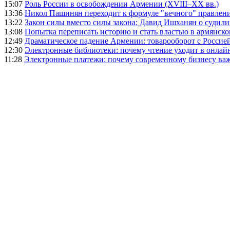
15:07
Роль России в освобождении Армении (XVIII–XX вв.)
13:36
Никол Пашинян переходит к формуле "вечного" правлен
13:22
Закон силы вместо силы закона: Давид Ишханян о судили
13:08
Попытка переписать историю и стать властью в армянско
12:49
Драматическое падение Армении: товарооборот с Россией
12:30
Электронные библиотеки: почему чтение уходит в онлай
11:28
Электронные платежи: почему современному бизнесу ва