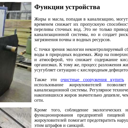
Функции устройства
Жиры и масла, попадая в канализацию, могут
временем снижает их пропускную способност
переливы сточных вод. Это не только приво
канализационной системы, но и создает рис
загрязнения почвы и водных ресурсов.
С точки зрения экологии неконтролируемый сб
воды в природных водоемах. Жир на поверхн
и атмосферой, что снижает содержание кис
организмах. К тому же, процесс разложения жи
усугубляет ситуацию с кислородным дефицито
Также эти
очистные сооружения купить
п
использование жироуловителей позволя
канализационной системы. Регулярное техниче
накопившихся жиров значительно дешевле, чем
сети.
Кроме того, соблюдение экологических н
функционирования предприятий пищевой 
жироуловителей помогает предотвратить наруш
этим штрафов и санкций.