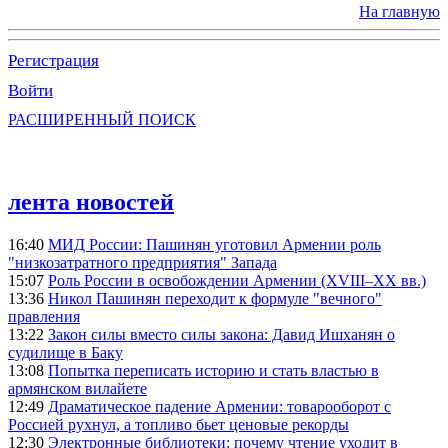
На главную
Регистрация
Войти
РАСШИРЕННЫЙ ПОИСК
лента новостей
16:40
МИД России: Пашинян уготовил Армении роль
"низкозатратного предприятия" Запада
15:07
Роль России в освобождении Армении (XVIII–XX вв.)
13:36
Никол Пашинян переходит к формуле "вечного"
правления
13:22
Закон силы вместо силы закона: Давид Ишханян о
судилище в Баку
13:08
Попытка переписать историю и стать властью в
армянском вилайете
12:49
Драматическое падение Армении: товарооборот с
Россией рухнул, а топливо бьет ценовые рекорды
12:30
Электронные библиотеки: почему чтение уходит в