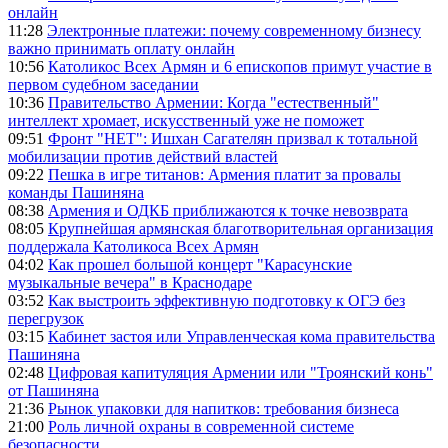
онлайн
11:28
Электронные платежи: почему современному бизнесу
важно принимать оплату онлайн
10:56
Католикос Всех Армян и 6 епископов примут участие в
первом судебном заседании
10:36
Правительство Армении: Когда "естественный"
интеллект хромает, искусственный уже не поможет
09:51
Фронт "НЕТ": Ишхан Сагателян призвал к тотальной
мобилизации против действий властей
09:22
Пешка в игре титанов: Армения платит за провалы
команды Пашиняна
08:38
Армения и ОДКБ приближаются к точке невозврата
08:05
Крупнейшая армянская благотворительная организация
поддержала Католикоса Всех Армян
04:02
Как прошел большой концерт "Карасунские
музыкальные вечера" в Краснодаре
03:52
Как выстроить эффективную подготовку к ОГЭ без
перегрузок
03:15
Кабинет застоя или Управленческая кома правительства
Пашиняна
02:48
Цифровая капитуляция Армении или "Троянский конь"
от Пашиняна
21:36
Рынок упаковки для напитков: требования бизнеса
21:00
Роль личной охраны в современной системе
безопасности