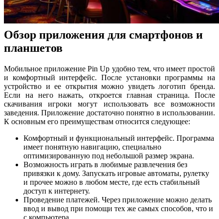
Обзор приложения для смартфонов и
планшетов
Мобильное приложение Pin Up удобно тем, что имеет простой
и комфортный интерфейс. После установки программы на
устройство и ее открытия можно увидеть логотип бренда.
Если на него нажать, откроется главная страница. После
скачивания игроки могут использовать все возможности
заведения. Приложение достаточно понятно в использовании.
К основным его преимуществам относится следующее:
Комфортный и функциональный интерфейс. Программа
имеет понятную навигацию, специально
оптимизированную под небольшой размер экрана.
Возможность играть в любимые развлечения без
привязки к дому. Запускать игровые автоматы, рулетку
и прочее можно в любом месте, где есть стабильный
доступ к интернету.
Проведение платежей. Через приложение можно делать
ввод и вывод при помощи тех же самых способов, что и
с компьютера.