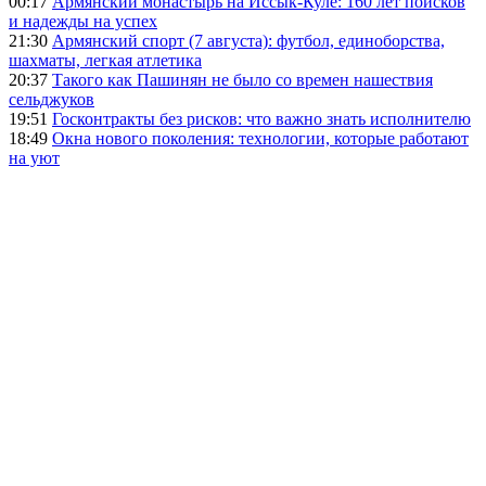
00:17
Армянский монастырь на Иссык-Куле: 160 лет поисков
и надежды на успех
21:30
Армянский спорт (7 августа): футбол, единоборства,
шахматы, легкая атлетика
20:37
Такого как Пашинян не было со времен нашествия
сельджуков
19:51
Госконтракты без рисков: что важно знать исполнителю
18:49
Окна нового поколения: технологии, которые работают
на уют