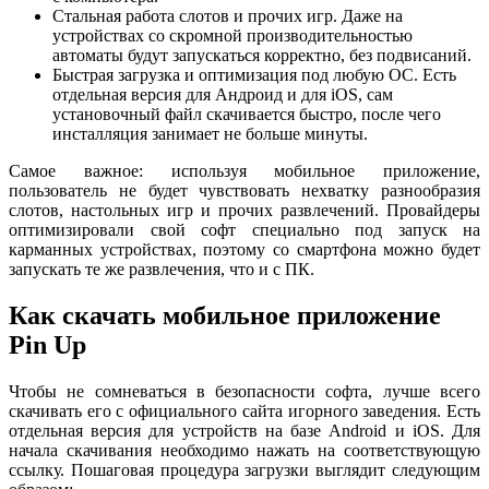
Стальная работа слотов и прочих игр. Даже на
устройствах со скромной производительностью
автоматы будут запускаться корректно, без подвисаний.
Быстрая загрузка и оптимизация под любую ОС. Есть
отдельная версия для Андроид и для iOS, сам
установочный файл скачивается быстро, после чего
инсталляция занимает не больше минуты.
Самое важное: используя мобильное приложение,
пользователь не будет чувствовать нехватку разнообразия
слотов, настольных игр и прочих развлечений. Провайдеры
оптимизировали свой софт специально под запуск на
карманных устройствах, поэтому со смартфона можно будет
запускать те же развлечения, что и с ПК.
Как скачать мобильное приложение
Pin Up
Чтобы не сомневаться в безопасности софта, лучше всего
скачивать его с официального сайта игорного заведения. Есть
отдельная версия для устройств на базе Android и iOS. Для
начала скачивания необходимо нажать на соответствующую
ссылку. Пошаговая процедура загрузки выглядит следующим