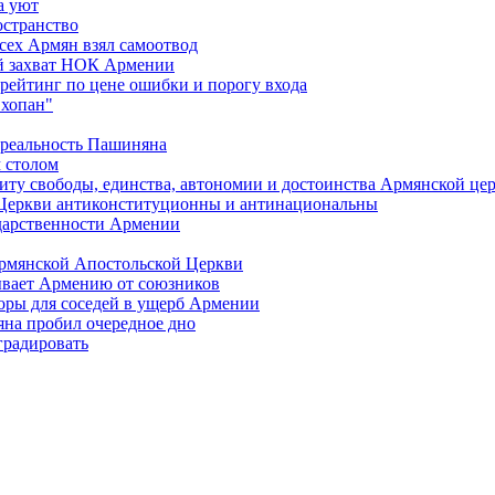
а уют
остранство
сех Армян взял самоотвод
ий захват НОК Армении
 рейтинг по цене ошибки и порогу входа
"хопан"
 реальность Пашиняна
 столом
иту свободы, единства, автономии и достоинства Армянской це
Церкви антиконституционны и антинациональны
ударственности Армении
Армянской Апостольской Церкви
ывает Армению от союзников
оры для соседей в ущерб Армении
яна пробил очередное дно
градировать