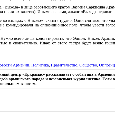
нса «Выхода» в лице работающего братом Вазгена Саркисяна Арам
и прежних властях). Иными словами, альянс «Выход» периодичес
 во взглядах с Николом, сказать трудно. Одни считают, что «
она командировали на оппозиционное поле, чтобы увести голос
.
 Нужно всего лишь констатировать, что Эдмон, Никол, Арамик 
тью и окончательно. Иначе от этого театра будет вечно тошн
овости Армении
,
Политика
,
Правительство
,
Общество
,
Оппозиц
ный центр «Еркрамас» рассказывает о событиях в Армении,
дьба армянского народа и независимая журналистика. Если в
ровольным взносом.