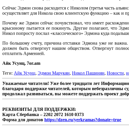
Сейчас Эдмон снова расходится с Николом (третья часть алья
осуществляет для Никола свою клиентскую функцию – как и пр
Почему же Эдмон сейчас почувствовал, что имеет расхождение
крысиному пытается ее покинуть. Другие полагают, что Эдм
Никол попросту послал «классического» Эдмона куда подальше
По большому счету, причина отставки Эдмона уже не важна.
должен быть отвергнут нашим обществом. Отвергнут полнос
отплатить Арменией.
Айк Усунц, 7or.am
Теги:
Айк Усунц
,
Эдмон Марукян
,
Никол Пашинян
,
Новости
,
н
Уважаемые читатели! Уже более тридцати лет Информацион
благодаря поддержке читателей, которым небезразличны су
продолжал развиваться, вы можете поддержать проект доб
РЕКВИЗИТЫ ДЛЯ ПОДДЕРЖКИ:
Карта Сбербанка – 2202 2072 1610 0373
Форма для донатов
https://dzen.ru/yerkramas?donate=true