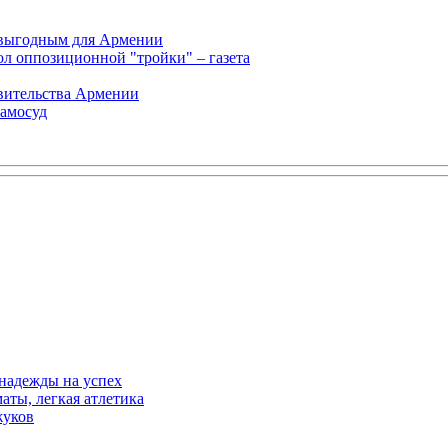
 выгодным для Армении
л оппозиционной "тройки" – газета
авительства Армении
самосуд
 надежды на успех
аты, легкая атлетика
жуков