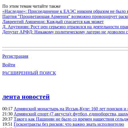
По этим темам читайте также
«Наследие»: Присоединение к ЕАЭС никоим образом не было
Партия "Процветающая Армения" возможно провоцирует раско
Лаврентий Амшенци: Каждый спасается как может
Д. Арутюнян: Рост цен серьезно отразился на деятельности пр
Депутат АРФД: Никакому политическому лагерю не дозволен 
Регистрация
Войти
РАСШИРЕННЫЙ ПОИСК
лента новостей
00:17
Армянский монастырь на Иссык-Куле: 160 лет поисков и
21:30
Армянский спорт (7 августа): футбол, единоборства, шахм
20:37
Такого как Пашинян не было со времен нашествия сельд
19:51
Госконтракты без рисков: что важно знать исполнителю