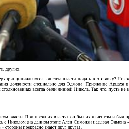
ть других.
«сверхпринципиального» клиента власти подать в отставку? Ни
дания должности специально для Эдмона. Признание Арцаха в 
толкновениях всегда были линией Никола. Так что, пусть не вил
том власти. При прежних властях он был их клиентом и был про
тись с Николом (на данном этапе Ален Симонян называл Эдмона 
 – стороны прекрасно знают друг друга) .