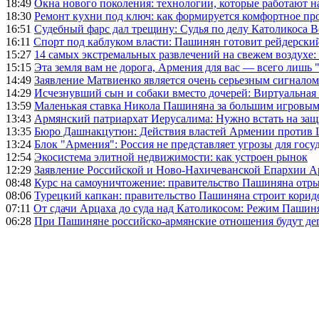
18:49
Окна нового поколения: технологии, которые работают н
18:30
Ремонт кухни под ключ: как формируется комфортное пр
16:51
Судебный фарс дал трещину: Судья по делу Католикоса В
16:11
Спорт под каблуком власти: Пашинян готовит рейдерск
15:27
14 самых экстремальных развлечений на свежем воздухе:
15:15
Эта земля вам не дорога, Армения для вас — всего лишь 
14:49
Заявление Матвиенко является очень серьезным сигналом
14:29
Исчезнувший сын и собаки вместо дочерей: Виртуальная
13:59
Маленькая ставка Никола Пашиняна за большим игровым
13:43
Армянский патриархат Иерусалима: Нужно встать на защ
13:35
Бюро Дашнакцутюн: Действия властей Армении против 
13:24
Блок "Армения": Россия не представляет угрозы для гос
12:54
Экосистема элитной недвижимости: как устроен рынок
12:29
Заявление Российской и Ново-Нахичеванской Епархии 
08:48
Курс на самоуничтожение: правительство Пашиняна отр
08:06
Турецкий капкан: правительство Пашиняна строит корид
07:11
От сдачи Арцаха до суда над Католикосом: Режим Пашин
06:28
При Пашиняне российско-армянские отношения будут де