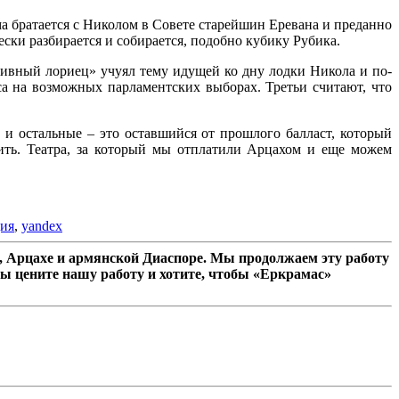
а братается с Николом в Совете старейшин Еревана и преданно
ки разбирается и собирается, подобно кубику Рубика.
наивный лориец» учуял тему идущей ко дну лодки Никола и по-
а на возможных парламентских выборах. Третьи считают, что
и остальные – это оставшийся от прошлого балласт, который
ить. Театра, за который мы отплатили Арцахом и еще можем
ия
,
yandex
 Арцахе и армянской Диаспоре. Мы продолжаем эту работу
ы цените нашу работу и хотите, чтобы «Еркрамас»