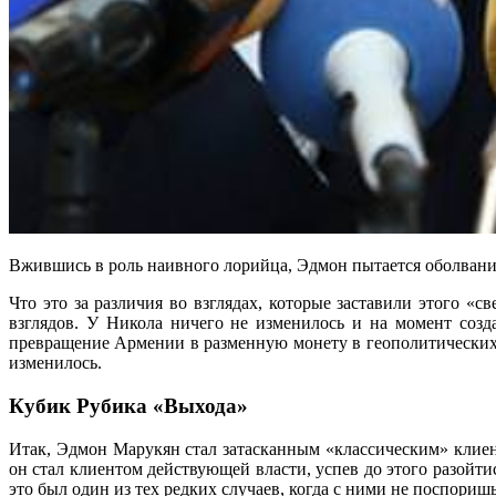
Вжившись в роль наивного лорийца, Эдмон пытается оболвани
Что это за различия во взглядах, которые заставили этого 
взглядов. У Никола ничего не изменилось и на момент соз
превращение Армении в разменную монету в геополитических с
изменилось.
Кубик Рубика «Выхода»
Итак, Эдмон Марукян стал затасканным «классическим» клиен
он стал клиентом действующей власти, успев до этого разой
это был один из тех редких случаев, когда с ними не поспоришь