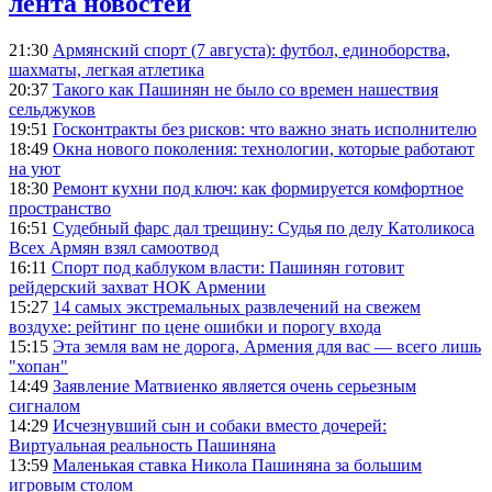
лента новостей
21:30
Армянский спорт (7 августа): футбол, единоборства,
шахматы, легкая атлетика
20:37
Такого как Пашинян не было со времен нашествия
сельджуков
19:51
Госконтракты без рисков: что важно знать исполнителю
18:49
Окна нового поколения: технологии, которые работают
на уют
18:30
Ремонт кухни под ключ: как формируется комфортное
пространство
16:51
Судебный фарс дал трещину: Судья по делу Католикоса
Всех Армян взял самоотвод
16:11
Спорт под каблуком власти: Пашинян готовит
рейдерский захват НОК Армении
15:27
14 самых экстремальных развлечений на свежем
воздухе: рейтинг по цене ошибки и порогу входа
15:15
Эта земля вам не дорога, Армения для вас — всего лишь
"хопан"
14:49
Заявление Матвиенко является очень серьезным
сигналом
14:29
Исчезнувший сын и собаки вместо дочерей:
Виртуальная реальность Пашиняна
13:59
Маленькая ставка Никола Пашиняна за большим
игровым столом