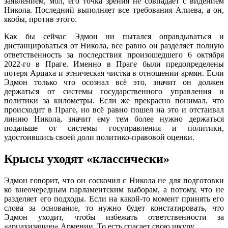
заявлением, мол, его точка зрения не совпадает с видением
Никола. Последний выполняет все требования Алиева, а он,
якобы, против этого.
Как бы сейчас Эдмон ни пытался оправдываться и
дистанцироваться от Никола, все равно он разделяет полную
ответственность за последствия произошедшего 6 октября
2022-го в Праге. Именно в Праге были предопределены
потеря Арцаха и этническая чистка в отношении армян. Если
Эдмон только что осознал всё это, значит он должен
держаться от системы государственного управления и
политики за километры. Если же прекрасно понимал, что
происходит в Праге, но всё равно пошел на это и отстаивал
линию Никола, значит ему тем более нужно держаться
подальше от системы госуправления и политики,
удостоившись своей доли политико-правовой оценки.
Крысы уходят «классически»
Эдмон говорит, что он соскочил с Никола не для подготовки
ко внеочередным парламентским выборам, а потому, что не
разделяет его подходы. Если на какой-то момент принять его
слова за основание, то нужно будет констатировать, что
Эдмон уходит, чтобы избежать ответственности за
«арцахизацию» Армении. То есть спасает свою шкуру.