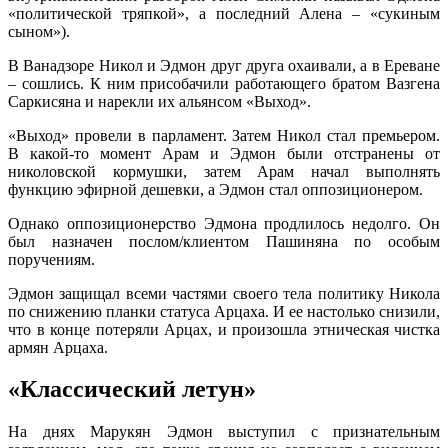
«политической тряпкой», а последний Алена – «сукиным
сыном»).
В Ванадзоре Никол и Эдмон друг друга охаивали, а в Ереване
– сошлись. К ним присобачили работающего братом Вазгена
Саркисяна и нарекли их альянсом «Выход».
«Выход» провели в парламент. Затем Никол стал премьером.
В какой-то момент Арам и Эдмон были отстранены от
николовской кормушки, затем Арам начал выполнять
функцию эфирной дешевки, а Эдмон стал оппозиционером.
Однако оппозиционерство Эдмона продлилось недолго. Он
был назначен послом/клиентом Пашиняна по особым
поручениям.
Эдмон защищал всеми частями своего тела политику Никола
по снижению планки статуса Арцаха. И ее настолько снизили,
что в конце потеряли Арцах, и произошла этническая чистка
армян Арцаха.
«Классический летун»
На днях Марукян Эдмон выступил с признательным