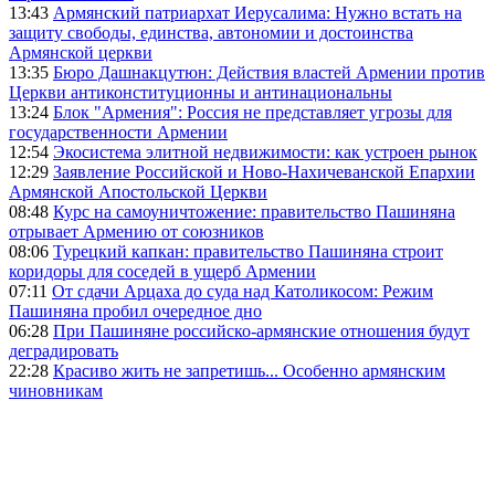
13:43
Армянский патриархат Иерусалима: Нужно встать на
защиту свободы, единства, автономии и достоинства
Армянской церкви
13:35
Бюро Дашнакцутюн: Действия властей Армении против
Церкви антиконституционны и антинациональны
13:24
Блок "Армения": Россия не представляет угрозы для
государственности Армении
12:54
Экосистема элитной недвижимости: как устроен рынок
12:29
Заявление Российской и Ново-Нахичеванской Епархии
Армянской Апостольской Церкви
08:48
Курс на самоуничтожение: правительство Пашиняна
отрывает Армению от союзников
08:06
Турецкий капкан: правительство Пашиняна строит
коридоры для соседей в ущерб Армении
07:11
От сдачи Арцаха до суда над Католикосом: Режим
Пашиняна пробил очередное дно
06:28
При Пашиняне российско-армянские отношения будут
деградировать
22:28
Красиво жить не запретишь... Особенно армянским
чиновникам