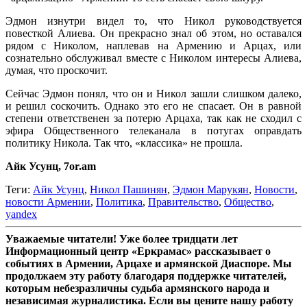
Эдмон изнутри видел то, что Никол руководствуется
повесткой Алиева. Он прекрасно знал об этом, но оставался
рядом с Николом, наплевав на Армению и Арцах, или
сознательно обслуживал вместе с Николом интересы Алиева,
думая, что проскочит.
Сейчас Эдмон понял, что он и Никол зашли слишком далеко,
и решил соскочить. Однако это его не спасает. Он в равной
степени ответственен за потерю Арцаха, так как не сходил с
эфира Общественного телеканала в потугах оправдать
политику Никола. Так что, «классика» не прошла.
Айк Усунц, 7or.am
Теги:
Айк Усунц
,
Никол Пашинян
,
Эдмон Марукян
,
Новости
,
новости Армении
,
Политика
,
Правительство
,
Общество
,
yandex
Уважаемые читатели! Уже более тридцати лет
Информационный центр «Еркрамас» рассказывает о
событиях в Армении, Арцахе и армянской Диаспоре. Мы
продолжаем эту работу благодаря поддержке читателей,
которым небезразличны судьба армянского народа и
независимая журналистика. Если вы цените нашу работу