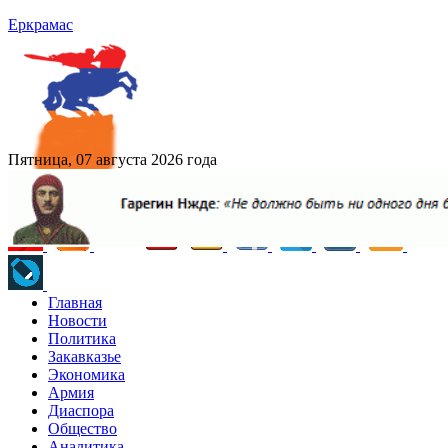
Еркрамас
Пятница, 07 августа 2026 года
Главная
Новости
Политика
Закавказье
Экономика
Армия
Диаспора
Общество
Аналитика