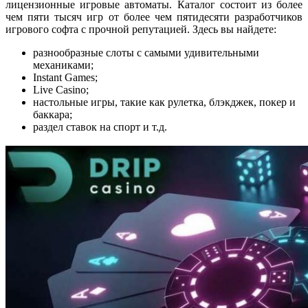
лицензионные игровые автоматы. Каталог состоит из более
чем пяти тысяч игр от более чем пятидесяти разработчиков
игрового софта с прочной репутацией. Здесь вы найдете:
разнообразные слоты с самыми удивительными
механиками;
Instant Games;
Live Casino;
настольные игры, такие как рулетка, блэкджек, покер и
баккара;
раздел ставок на спорт и т.д.