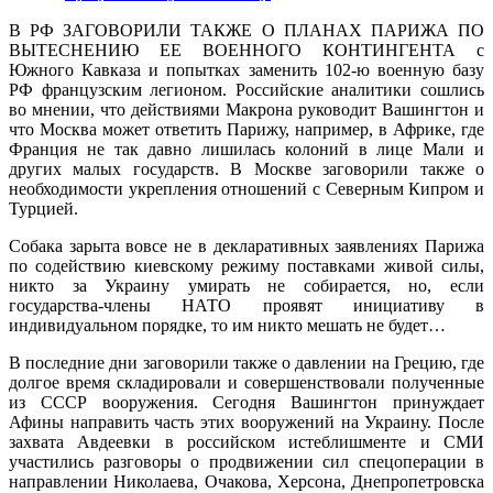
В РФ ЗАГОВОРИЛИ ТАКЖЕ О ПЛАНАХ ПАРИЖА ПО
ВЫТЕСНЕНИЮ ЕЕ ВОЕННОГО КОНТИНГЕНТА с
Южного Кавказа и попытках заменить 102-ю военную базу
РФ французским легионом. Российские аналитики сошлись
во мнении, что действиями Макрона руководит Вашингтон и
что Москва может ответить Парижу, например, в Африке, где
Франция не так давно лишилась колоний в лице Мали и
других малых государств. В Москве заговорили также о
необходимости укрепления отношений с Северным Кипром и
Турцией.
Собака зарыта вовсе не в декларативных заявлениях Парижа
по содействию киевскому режиму поставками живой силы,
никто за Украину умирать не собирается, но, если
государства-члены НАТО проявят инициативу в
индивидуальном порядке, то им никто мешать не будет…
В последние дни заговорили также о давлении на Грецию, где
долгое время складировали и совершенствовали полученные
из СССР вооружения. Сегодня Вашингтон принуждает
Афины направить часть этих вооружений на Украину. После
захвата Авдеевки в российском истеблишменте и СМИ
участились разговоры о продвижении сил спецоперации в
направлении Николаева, Очакова, Херсона, Днепропетровска