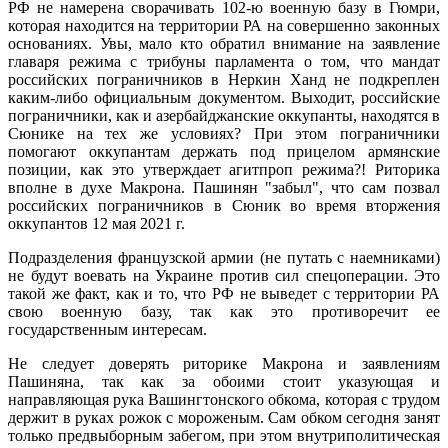
РФ не намерена сворачивать 102-ю военную базу в Гюмри,
которая находится на территории РА на совершенно законных
основаниях. Увы, мало кто обратил внимание на заявление
главаря режима с трибуны парламента о том, что мандат
российских пограничников в Неркин Ханд не подкреплен
каким-либо официальным документом. Выходит, российские
пограничники, как и азербайджанские оккупанты, находятся в
Сюнике на тех же условиях? При этом пограничники
помогают оккупантам держать под прицелом армянские
позиции, как это утверждает агитпроп режима?! Риторика
вполне в духе Макрона. Пашинян "забыл", что сам позвал
российских пограничников в Сюник во время вторжения
оккупантов 12 мая 2021 г.
Подразделения французской армии (не путать с наемниками)
не будут воевать на Украине против сил спецоперации. Это
такой же факт, как и то, что РФ не выведет с территории РА
свою военную базу, так как это противоречит ее
государственным интересам.
Не следует доверять риторике Макрона и заявлениям
Пашиняна, так как за обоими стоит указующая и
направляющая рука Вашингтонского обкома, которая с трудом
держит в руках рожок с мороженым. Сам обком сегодня занят
только предвыборным забегом, при этом внутриполитическая