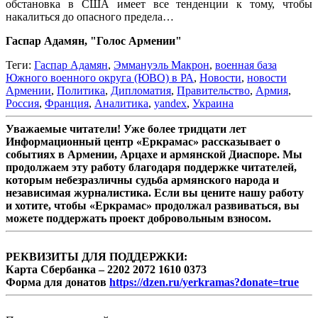
обстановка в США имеет все тенденции к тому, чтобы
накалиться до опасного предела…
Гаспар Адамян, "Голос Армении"
Теги:
Гаспар Адамян
,
Эммануэль Макрон
,
военная база
Южного военного округа (ЮВО) в РА
,
Новости
,
новости
Армении
,
Политика
,
Дипломатия
,
Правительство
,
Армия
,
Россия
,
Франция
,
Аналитика
,
yandex
,
Украина
Уважаемые читатели! Уже более тридцати лет
Информационный центр «Еркрамас» рассказывает о
событиях в Армении, Арцахе и армянской Диаспоре. Мы
продолжаем эту работу благодаря поддержке читателей,
которым небезразличны судьба армянского народа и
независимая журналистика. Если вы цените нашу работу
и хотите, чтобы «Еркрамас» продолжал развиваться, вы
можете поддержать проект добровольным взносом.
РЕКВИЗИТЫ ДЛЯ ПОДДЕРЖКИ:
Карта Сбербанка – 2202 2072 1610 0373
Форма для донатов
https://dzen.ru/yerkramas?donate=true