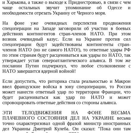
и Харькова, а также о выходе к Приднестровью, в связи с чем
чаще остальных звучит упоминание об Одессе и
необходимости отрезать Украину от Черного моря.
На фоне уже очевидных перспектив продвижения
спецоперации на Западе заговорили об участии в боевых
действиях контингентов стран-членов НАТО. При этом
возник очевидный казус. Если на Украине против сил
спецоперации будут задействованы контингенты стран-
членов НАТО (но не самого НАТО!), то ответные удары РФ
по этим странам будут расцениваться как удары по НАТО, так
утверждает устав североатлантического альянса. В том же
послании Путин подчеркнул, что любое столкновение с
НАТО завершится ядерной войной!
Если допустить, что риторика стала реальностью и Макрон
ввел французские войска в зону спецоперации, то Россия
может нанести ответный удар по территории Франции, что
будет расцениваться как удар по НАТО и может
спровоцировать ответные действия со стороны альянса.
ЭТИ ТЕЛОДВИЖЕНИЯ НА ФОНЕ ВЕСЬМА
ПЛАЧЕВНОГО СОСТОЯНИЯ ДЕЛ НА УКРАИНЕ весьма
точно охарактеризовал одной фразой министр иностранных
дел Украины Дмитрий Кулеба. Он сказал: "Пока они там