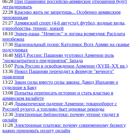
06:28
При Пашиняне российско-армянские отношения будут
деградировать
22:28
Красиво жить не запретишь... Особенно армянским
чиновникам
21:27
Армянский спорт (4-6 августа): футбол, водные виды,
единоборства, теннис, хоккей
18:10
Энвер-паша, "Немесис" и логика возмездия: Расплата
неизбежна
17:30
Национальный позор: Католикос Всех Армян на скамье
подсудимых
16:40
МИД России: Пашинян уготовил Армении роль
"низкозатратного предприятия" Запада
15:07
Роль России в освобождении Армении (XVIII–XX вв.)
13:36
Никол Пашинян переходит к формуле "вечного"
правления
13:22
Закон силы вместо силы закона: Давид Ишханян о
судилище в Баку
13:08
Попытка переписать историю и стать властью в
армянском вилайете
12:49
Драматическое падение Армении: товарооборот с
Россией рухнул, а топливо бьет ценовые рекорды
12:30
Электронные библиотеки: почему чтение уходит в
онлайн
11:28
Электронные платежи: почему современному бизнесу
важно принимать оплату онлайн