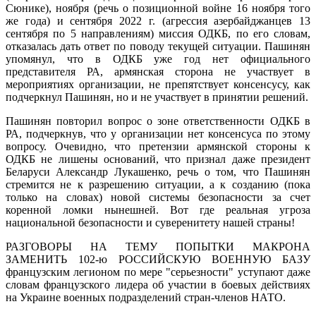
Сюнике), ноября (речь о позиционной войне 16 ноября того
же года) и сентября 2022 г. (агрессия азербайджанцев 13
сентября по 5 направлениям) миссия ОДКБ, по его словам,
отказалась дать ответ по поводу текущей ситуации. Пашинян
упомянул, что в ОДКБ уже год нет официального
представителя РА, армянская сторона не участвует в
мероприятиях организации, не препятствует консенсусу, как
подчеркнул Пашинян, но и не участвует в принятии решений.
Пашинян повторил вопрос о зоне ответственности ОДКБ в
РА, подчеркнув, что у организации нет консенсуса по этому
вопросу. Очевидно, что претензии армянской стороны к
ОДКБ не лишены оснований, что признал даже президент
Беларуси Александр Лукашенко, речь о том, что Пашинян
стремится не к разрешению ситуации, а к созданию (пока
только на словах) новой системы безопасности за счет
коренной ломки нынешней. Вот где реальная угроза
национальной безопасности и суверенитету нашей страны!
РАЗГОВОРЫ НА ТЕМУ ПОПЫТКИ МАКРОНА
ЗАМЕНИТЬ 102-ю РОССИЙСКУЮ ВОЕННУЮ БАЗУ
французским легионом по мере "серьезности" уступают даже
словам французского лидера об участии в боевых действиях
на Украине военных подразделений стран-членов НАТО.