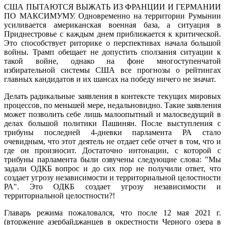
США ПЫТАЮТСЯ ВЫЖАТЬ ИЗ ФРАНЦИИ И ГЕРМАНИИ
ПО МАКСИМУМУ. Одновременно на территории Румынии
усиливается американская военная база, а ситуация в
Приднестровье с каждым днем приближается к критической.
Это способствует риторике о перспективах начала большой
войны. Трамп обещает не допустить сползания ситуации к
такой войне, однако на фоне многоступенчатой
избирательной системы США все прогнозы о рейтингах
главных кандидатов и их шансах на победу ничего не значат.
Делать радикальные заявления в контексте текущих мировых
процессов, по меньшей мере, недальновидно. Такие заявления
может позволить себе лишь малоопытный и малосведущий в
делах большой политики Пашинян. После выступления с
трибуны последней 4-дневки парламента РА стало
очевидным, что этот деятель не отдает себе отчет в том, что и
где он произносит. Достаточно интонации, с которой с
трибуны парламента были озвучены следующие слова: "Мы
задали ОДКБ вопрос и до сих пор не получили ответ, что
создает угрозу независимости и территориальной целостности
РА". Это ОДКБ создает угрозу независимости и
территориальной целостности?!
Главарь режима пожаловался, что после 12 мая 2021 г.
(вторжение азербайджанцев в окрестности Черного озера в