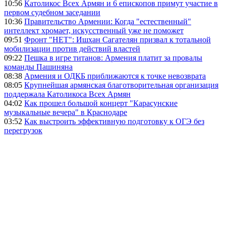
10:56
Католикос Всех Армян и 6 епископов примут участие в
первом судебном заседании
10:36
Правительство Армении: Когда "естественный"
интеллект хромает, искусственный уже не поможет
09:51
Фронт "НЕТ": Ишхан Сагателян призвал к тотальной
мобилизации против действий властей
09:22
Пешка в игре титанов: Армения платит за провалы
команды Пашиняна
08:38
Армения и ОДКБ приближаются к точке невозврата
08:05
Крупнейшая армянская благотворительная организация
поддержала Католикоса Всех Армян
04:02
Как прошел большой концерт "Карасунские
музыкальные вечера" в Краснодаре
03:52
Как выстроить эффективную подготовку к ОГЭ без
перегрузок