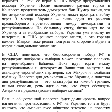
играются…". Речь об играх в США вокруг предоставления
помощи Украине. После нынешнего раунда торгов в
Конгрессе представитель демократов Чак Шумер заявил, что
без американской помощи Украина может проиграть войну
через 3 месяца. Украина – лишь один из рычагов
предвыборного противостояния между демократами и
республиканцами. По большому счету, битва идет не за
Украину, а за ноябрьские выборы. Украина уже никому не
интересна, в США решают вопрос власти, а это гораздо
важнее! Макрон тоже решил поиграть на стороне Байдена и
озвучил скандальное заявление…
В США понимают, что безоговорочная победа РФ в
преддверие ноябрьских выборов может негативно повлиять
на переизбрание Байдена. Пока идут торги между
республиканцами и демократами Вашингтон выпустил на
авансцену европейских партнеров, вот Макрон и позабавил
публику. Повестка дня демократов – это Украина, а повестка
дня республиканцев – это катастрофа на южной границе,
иными словами, речь идет о том, что будет обсуждать
Америка в предшествующие выборам месяцы?
Если в общественной повестке будет доминировать вопрос
нагнетания противостояния с РФ на Украине, то это будет
означать, что американское общество заточено на повестку