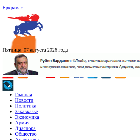
Еркрамас
Пятница, 07 августа 2026 года
Главная
Новости
Политика
Закавказье
Экономика
Армия
Диаспора
Общество
Аналитика