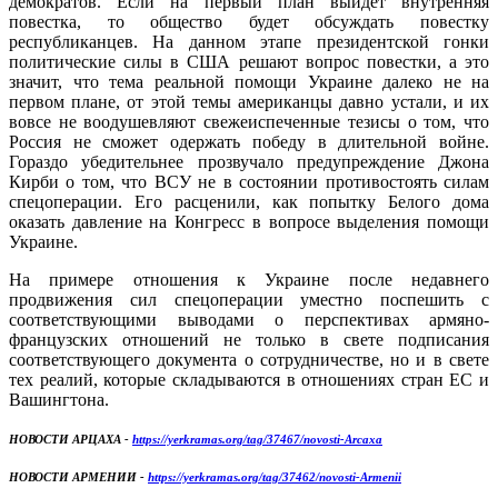
демократов. Если на первый план выйдет внутренняя
повестка, то общество будет обсуждать повестку
республиканцев. На данном этапе президентской гонки
политические силы в США решают вопрос повестки, а это
значит, что тема реальной помощи Украине далеко не на
первом плане, от этой темы американцы давно устали, и их
вовсе не воодушевляют свежеиспеченные тезисы о том, что
Россия не сможет одержать победу в длительной войне.
Гораздо убедительнее прозвучало предупреждение Джона
Кирби о том, что ВСУ не в состоянии противостоять силам
спецоперации. Его расценили, как попытку Белого дома
оказать давление на Конгресс в вопросе выделения помощи
Украине.
На примере отношения к Украине после недавнего
продвижения сил спецоперации уместно поспешить с
соответствующими выводами о перспективах армяно-
французских отношений не только в свете подписания
соответствующего документа о сотрудничестве, но и в свете
тех реалий, которые складываются в отношениях стран ЕС и
Вашингтона.
НОВОСТИ АРЦАХА -
https://yerkramas.org/tag/37467/novosti-Arcaxa
НОВОСТИ АРМЕНИИ -
https://yerkramas.org/tag/37462/novosti-Armenii