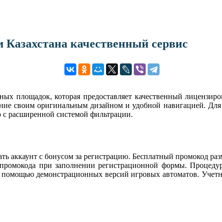
м Казахстана качественный сервис
горных площадок, которая предоставляет качественный лицензи
ие своим оригинальным дизайном и удобной навигацией. Для б
р с расширенной системой фильтрации.
ть аккаунт с бонусом за регистрацию. Бесплатный промокод раз
 промокода при заполнении регистрационной формы. Процедура
омощью демонстрационных версий игровых автоматов. Учетная 