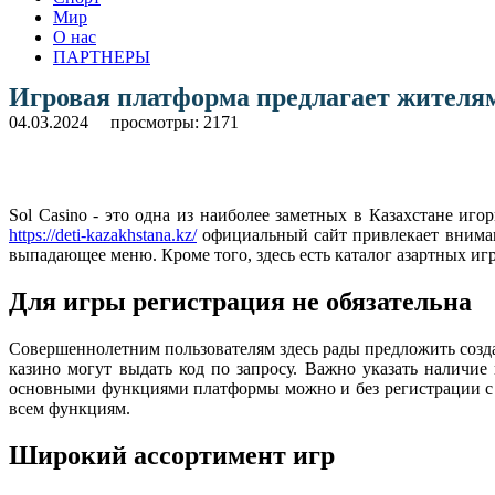
Мир
О нас
ПАРТНЕРЫ
Игровая платформа предлагает жителя
04.03.2024
просмотры: 2171
Sol Casino - это одна из наиболее заметных в Казахстане и
https://deti-kazakhstana.kz/
официальный сайт привлекает вниман
выпадающее меню. Кроме того, здесь есть каталог азартных иг
Для игры регистрация не обязательна
Совершеннолетним пользователям здесь рады предложить созда
казино могут выдать код по запросу. Важно указать наличие
основными функциями платформы можно и без регистрации с п
всем функциям.
Широкий ассортимент игр