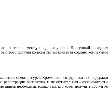
рованный сервис международного уровня. Доступный по адресу
ыстрого доступа ко всем типам контента создано компактное
мещен на самом ресурсе. Кроме того, сотрудники техподдержки
 регистрации бесплатная и не обязательная - ознакомиться с
запись необходима только тем, кто хочет получить доступ ко