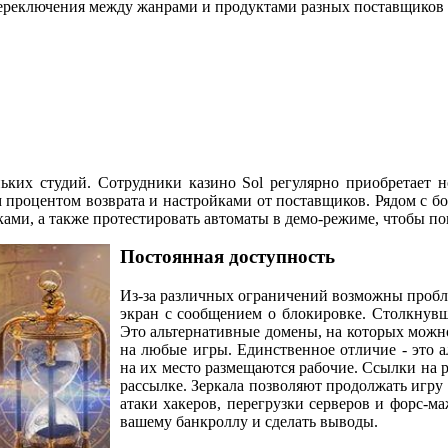
переключения между жанрами и продуктами разных поставщиков 
ьких студий. Сотрудники казино Sol регулярно приобретает н
 процентом возврата и настройками от поставщиков. Рядом с бо
ками, а также протестировать автоматы в демо-режиме, чтобы п
Постоянная доступность
Из-за различных ограничений возможны пробле
экран с сообщением о блокировке. Столкнувши
Это альтернативные домены, на которых можно
на любые игры. Единственное отличие - это а
на их место размещаются рабочие. Ссылки на
рассылке. Зеркала позволяют продолжать игру
атаки хакеров, перегрузки серверов и форс-м
вашему банкроллу и сделать выводы.