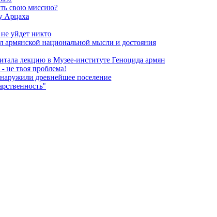
ить свою миссию?
у Арцаха
 не уйдет никто
л армянской национальной мысли и достояния
итала лекцию в Музее-институте Геноцида армян
- не твоя проблема!
обнаружили древнейшее поселение
арственность"