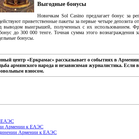
Выгодные бонусы
Новичкам Sol Casino предлагает бонус за р
 действуют приветственные пакеты за первые четыре депозита от 5
д выводом выигрышей, полученных с их использованием. Фр
онус до 300 000 тенге. Точная сумма этого вознаграждения з
дельные бонусы.
ный центр «Еркрамас» рассказывает о событиях в Армении,
дьба армянского народа и независимая журналистика. Если в
ровольным взносом.
в ЕАЭС
нии Армении к ЕАЭС
единении Армении к ЕАЭС