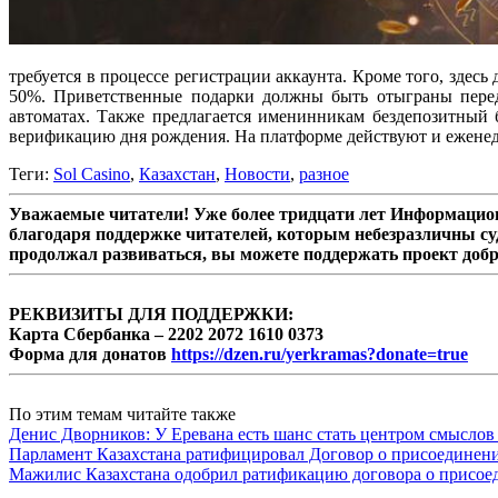
требуется в процессе регистрации аккаунта. Кроме того, здесь
50%. Приветственные подарки должны быть отыграны пере
автоматах. Также предлагается именинникам бездепозитный б
верификацию дня рождения. На платформе действуют и ежене
Теги:
Sol Casino
,
Казахстан
,
Новости
,
разное
Уважаемые читатели! Уже более тридцати лет Информацион
благодаря поддержке читателей, которым небезразличны су
продолжал развиваться, вы можете поддержать проект доб
РЕКВИЗИТЫ ДЛЯ ПОДДЕРЖКИ:
Карта Сбербанка – 2202 2072 1610 0373
Форма для донатов
https://dzen.ru/yerkramas?donate=true
По этим темам читайте также
Денис Дворников: У Еревана есть шанс стать центром смысло
Парламент Казахстана ратифицировал Договор о присоедине
Мажилис Казахстана одобрил ратификацию договора о присо