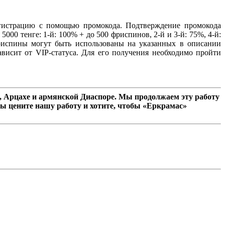
егистрацию с помощью промокода. Подтверждение промокода
000 тенге: 1-й: 100% + до 500 фриспинов, 2-й и 3-й: 75%, 4-й:
испины могут быть использованы на указанных в описании
ависит от VIP-статуса. Для его получения необходимо пройти
 Арцахе и армянской Диаспоре. Мы продолжаем эту работу
ы цените нашу работу и хотите, чтобы «Еркрамас»