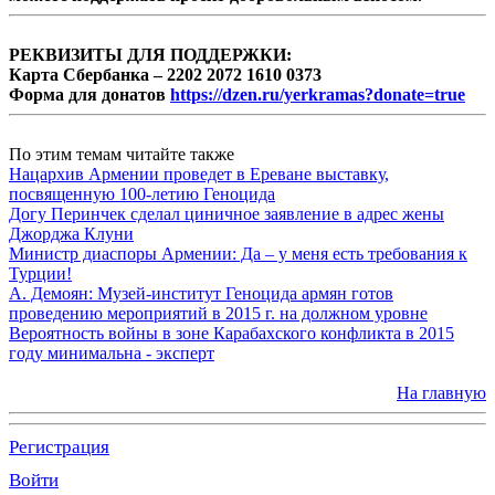
РЕКВИЗИТЫ ДЛЯ ПОДДЕРЖКИ:
Карта Сбербанка – 2202 2072 1610 0373
Форма для донатов
https://dzen.ru/yerkramas?donate=true
По этим темам читайте также
Нацархив Армении проведет в Ереване выставку,
посвященную 100-летию Геноцида
Догу Перинчек сделал циничное заявление в адрес жены
Джорджа Клуни
Министр диаспоры Армении: Да – у меня есть требования к
Турции!
А. Демоян: Музей-институт Геноцида армян готов
проведению мероприятий в 2015 г. на должном уровне
Вероятность войны в зоне Карабахского конфликта в 2015
году минимальна - эксперт
На главную
Регистрация
Войти