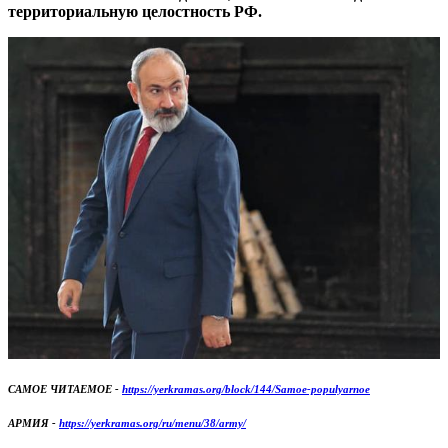
территориальную целостность РФ.
САМОЕ ЧИТАЕМОЕ -
https://yerkramas.org/block/144/Samoe-populyarnoe
АРМИЯ -
https://yerkramas.org/ru/menu/38/army/