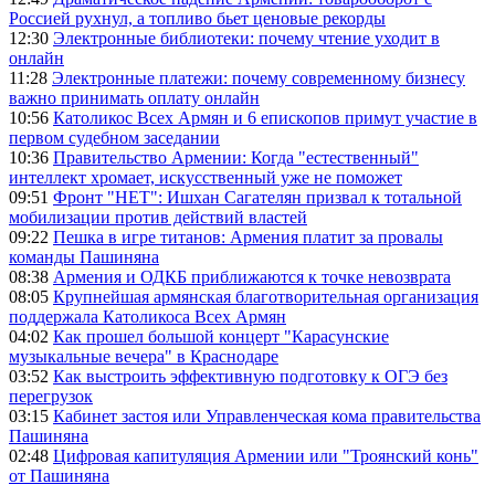
Россией рухнул, а топливо бьет ценовые рекорды
12:30
Электронные библиотеки: почему чтение уходит в
онлайн
11:28
Электронные платежи: почему современному бизнесу
важно принимать оплату онлайн
10:56
Католикос Всех Армян и 6 епископов примут участие в
первом судебном заседании
10:36
Правительство Армении: Когда "естественный"
интеллект хромает, искусственный уже не поможет
09:51
Фронт "НЕТ": Ишхан Сагателян призвал к тотальной
мобилизации против действий властей
09:22
Пешка в игре титанов: Армения платит за провалы
команды Пашиняна
08:38
Армения и ОДКБ приближаются к точке невозврата
08:05
Крупнейшая армянская благотворительная организация
поддержала Католикоса Всех Армян
04:02
Как прошел большой концерт "Карасунские
музыкальные вечера" в Краснодаре
03:52
Как выстроить эффективную подготовку к ОГЭ без
перегрузок
03:15
Кабинет застоя или Управленческая кома правительства
Пашиняна
02:48
Цифровая капитуляция Армении или "Троянский конь"
от Пашиняна