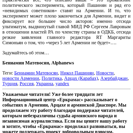
политического эксперимента, который Пашинян и ряд его
«невидимых советников» ставят на Армении. И то, что
эксперимент может плохо закончиться для Армении, видит и
фиксирует все большее число акторов: именно отсюда
ультиматум, выдвинутый главой МИД РФ Сергеем Лавровым
в отношении властей РА по членству страны в ОДКБ, отсюда
резкие заявления главного редактора RT Маргариты
Симоньян о том, что «через 5 лет Армении не будет»….
Задумайтесь об этом…
Бениамин Матевосян, Alphanews
Теги:
Бениамин Матевосян
,
Никол Пашинян
,
Новости
,
новости Армении
,
Политика
,
Арцах (Карабах)
,
Азербайджан
,
Турция
,
Россия
,
Украина
,
yandex
Уважаемые читатели! Уже более тридцати лет
Информационный центр «Еркрамас» рассказывает о
событиях в Армении, Арцахе и армянской Диаспоре. Мы
продолжаем эту работу благодаря поддержке читателей,
которым небезразличны судьба армянского народа и
независимая журналистика. Если вы цените нашу работу
и хотите, чтобы «Еркрамас» продолжал развиваться, вы
можете поддержать проект добровольным взносом.