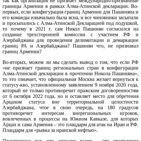
так как организация не признает международно-признанные
границы Армении в рамках Алма-Атинской декларации. Во-
первых, если конфигурация границ Армении для Пашиняна и
его команды изначально была ясна, и все чиновники засыпали
и просыпались с Алма-Атинской Декларацией под подушкой,
то почему в 2021 г. сам Никол Пашинян согласился на
создание трехсторонней комиссии с участием РФ и
Азербайджана для проведения делимитации и демаркации
границ РА и Азербайджана? Пашинян что, не признавал
границ Армении?
Во-вторых, можем ли мы сделать вывод о том, что если РФ
«не признает границ региональных стран в конфигурации
Алма-Атинской декларации в прочтении Никола Пашиняна»,
то это означает, что официальная Москва желает вернуться к
статусу-кво, установленному заявлением 9 ноября 2020 года,
который не только противоречит пражским договоренностям
от 6 октября 2022 года, но и оставляет место для обретения
Арцахом статуса вне территориальной целостности
Азербайджана, чтое в свою очередь, на 180 градусов
противоречит интересам внерегиональных игроков,
вовлеченных в процессы на Южном Кавказе, для которых
Арцах и сама Армения – это плацдарм для атак на Иран и РФ.
Плацдарм для «рывка за иранской нефтью».
Практически все, что описано выше – это проявление