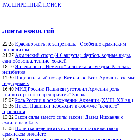
РАСШИРЕННЫЙ ПОИСК
лента новостей
22:28
Красиво жить не запретишь... Особенно армянским
чиновникам
21:27
Армянский спорт (4-6 августа): футбол, водные виды,
единоборства, теннис, хоккей
18:10
Энвер-паша, "Немесис" и логика возмездия: Расплата
неизбежна
17:30
Национальный позор: Католикос Всех Армян на скамье
подсудимых
16:40
МИД России: Пашинян уготовил Армении роль
"низкозатратного предприятия" Запада
15:07
Роль России в освобождении Армении (XVIII–XX вв.)
13:36
Никол Пашинян переходит к формуле "вечного"
правления
13:22
Закон силы вместо силы закона: Давид Ишханян о
судилище в Баку
13:08
Попытка переписать историю и стать властью в
армянском вилайете
12:49
Драматическое падение Армении: товарооборот с