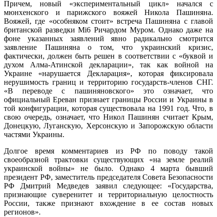
Причем, новый «экспериментальный цикл» начался с
мюнхенского и парижского вояжей Никола Пашиняна.
Вояжей, где «особняком стоит» встреча Пашиняна с главой
британской разведки Mi6 Ричардом Муром. Однако даже на
фоне указанных заявлений явно радикально смотрится
заявление Пашиняна о том, что украинский кризис,
фактически, должен быть решен в соответствии с «буквой и
духом Алма-Атинской декларации», так как войной на
Украине «нарушается Декларация», которая фиксировала
нерушимость границ и территорию государств-членов СНГ.
«В переводе с пашиняновского» это означает, что
официальный Ереван признает границы России и Украины в
той конфигурации, которая существовала на 1991 год. Что, в
свою очередь, означает, что Никол Пашинян считает Крым,
Донецкую, Луганскую, Херсонскую и Запорожскую области
частями Украины.
Долгое время комментариев из РФ по поводу такой
своеобразной трактовки существующих «на земле реалий
украинской войны» не было. Однако 4 марта бывший
президент РФ, заместитель председателя Совета Безопасности
РФ Дмитрий Медведев заявил следующее: «Государства,
признающие суверенитет и территориальную целостность
России, также признают вхождение в ее состав новых
регионов».