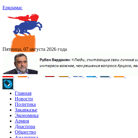
Еркрамас
Пятница, 07 августа 2026 года
Главная
Новости
Политика
Закавказье
Экономика
Армия
Диаспора
Общество
Аналитика